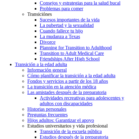
Consejos y estrategias para la salud bucal
Problemas para comer
Transiciónes
Sucesos importantes de la vida
La pubertad y la sexualidad
Cuando fallece tu hijo
La mudanza a Texas
Divorce
Planning for Transition to Adulthood
Transition to Adult Medical Care
Friendships After High School
Transición a la edad adulta
Información general
Cómo planificar la transición a la edad adulta
Fondos y servicios a partir de los 18 años
La transición en la atención médica
Las amistades después de la preparatoria
Actividades recreativas para adolescentes y
adultos con discapacidades
Historias personales
Preguntas frecuentes
Hijos adultos: Garantizar el apoyo
Estudios universitarios y vida profesional
Transición de la escuela pública
Estudios después de la preparatoria