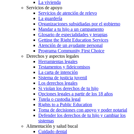
La vivienda
Servicios de apoyo
Servicios de atención de relevo
La guardería
Organizaciones subsidiadas por el gobierno
Mandar a tu hijo a un campamento
Glosario de especialidades y terapias
Getting the Right Education Services
Atención de un ayudante personal
Programa Community First Choice
Derechos y aspectos legales
Herramientas legales
Testamentos y fideicomisos
La carta de intención
Sistema de justicia juvenil
Los derechos legales
Si violan los derechos de tu hijo
Opciones legales a partir de los 18 años
Tutela o custodia legal
Rights to a Public Education
Toma de decisiones con apoyo y poder notarial
Defender los derechos de tu hijo y cambiar los
sistemas
Alimentación y salud bucal
Cuidado dental