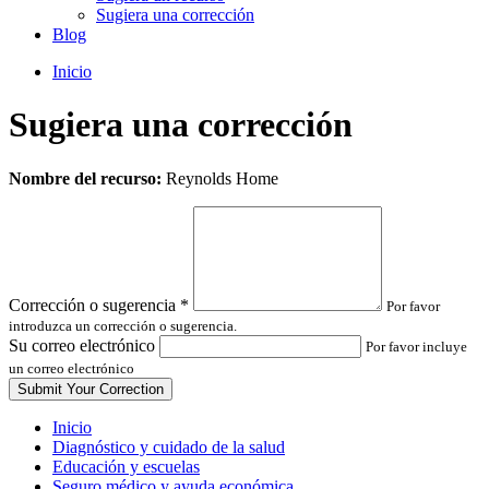
Sugiera una corrección
Blog
Inicio
Sugiera una corrección
Leave
Nombre del recurso:
Reynolds Home
this
field
blank
Corrección o sugerencia
*
Por favor
introduzca un corrección o sugerencia.
Su correo electrónico
Por favor incluye
un correo electrónico
Inicio
Diagnóstico y cuidado de la salud
Educación y escuelas
Seguro médico y ayuda económica