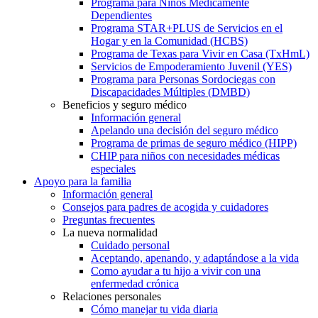
Programa para Niños Médicamente
Dependientes
Programa STAR+PLUS de Servicios en el
Hogar y en la Comunidad (HCBS)
Programa de Texas para Vivir en Casa (TxHmL)
Servicios de Empoderamiento Juvenil (YES)
Programa para Personas Sordociegas con
Discapacidades Múltiples (DMBD)
Beneficios y seguro médico
Información general
Apelando una decisión del seguro médico
Programa de primas de seguro médico (HIPP)
CHIP para niños con necesidades médicas
especiales
Apoyo para la familia
Información general
Consejos para padres de acogida y cuidadores
Preguntas frecuentes
La nueva normalidad
Cuidado personal
Aceptando, apenando, y adaptándose a la vida
Como ayudar a tu hijo a vivir con una
enfermedad crónica
Relaciones personales
Cómo manejar tu vida diaria