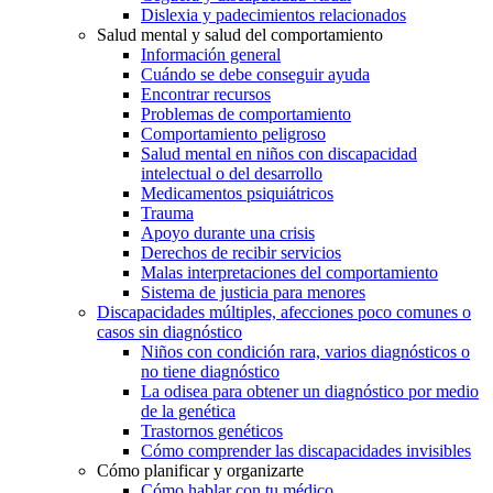
Dislexia y padecimientos relacionados
Salud mental y salud del comportamiento
Información general
Cuándo se debe conseguir ayuda
Encontrar recursos
Problemas de comportamiento
Comportamiento peligroso
Salud mental en niños con discapacidad
intelectual o del desarrollo
Medicamentos psiquiátricos
Trauma
Apoyo durante una crisis
Derechos de recibir servicios
Malas interpretaciones del comportamiento
Sistema de justicia para menores
Discapacidades múltiples, afecciones poco comunes o
casos sin diagnóstico
Niños con condición rara, varios diagnósticos o
no tiene diagnóstico
La odisea para obtener un diagnóstico por medio
de la genética
Trastornos genéticos
Cómo comprender las discapacidades invisibles
Cómo planificar y organizarte
Cómo hablar con tu médico