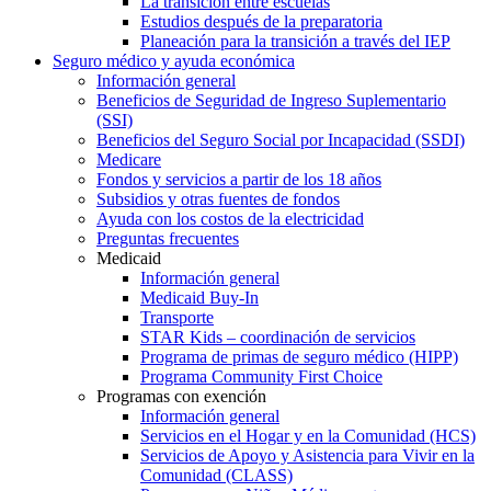
La transición entre escuelas
Estudios después de la preparatoria
Planeación para la transición a través del IEP
Seguro médico y ayuda económica
Información general
Beneficios de Seguridad de Ingreso Suplementario
(SSI)
Beneficios del Seguro Social por Incapacidad (SSDI)
Medicare
Fondos y servicios a partir de los 18 años
Subsidios y otras fuentes de fondos
Ayuda con los costos de la electricidad
Preguntas frecuentes
Medicaid
Información general
Medicaid Buy-In
Transporte
STAR Kids – coordinación de servicios
Programa de primas de seguro médico (HIPP)
Programa Community First Choice
Programas con exención
Información general
Servicios en el Hogar y en la Comunidad (HCS)
Servicios de Apoyo y Asistencia para Vivir en la
Comunidad (CLASS)