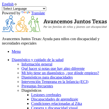
English
o
Powered by
Translate
Avancemos Juntos Texas: Ayuda para niños con discapacidad y
necesidades especiales
Menu
Diagnóstico y cuidado de la salud
Información general
Qué hacer si notas que hay algo diferente
Mi hijo tiene un diagnóstico, ¿por dónde empiezo?
Diagnósticos para discapacidades
Intervención Temprana en la Infancia (ECI)
Preguntas frecuentes
Diagnósticos
Lesiones cerebrales
Discapacidades de aprendizaje
Condiciones relacionadas al Zika
Ceguera y discapacidad visual