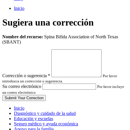
Inicio
Sugiera una corrección
Leave
Nombre del recurso:
Spina Bifida Association of North Texas
this
(SBANT)
field
blank
Corrección o sugerencia
*
Por favor
introduzca un corrección o sugerencia.
Su correo electrónico
Por favor incluye
un correo electrónico
Inicio
Diagnóstico y cuidado de la salud
Educación y escuelas
Seguro médico y ayuda económica
Apoyo para la familia