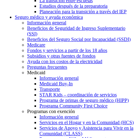
La transición entre escuelas
Estudios después de la preparatoria
Planeación para la transición a través del IEP
Seguro médico y ayuda económica
Información general
Beneficios de Seguridad de Ingreso Suplementario
(SSI)
Beneficios del Seguro Social por Incapacidad (SSDI)
Medicare
Fondos y servicios a partir de los 18 años
Subsidios y otras fuentes de fondos
Ayuda con los costos de la electricidad
Preguntas frecuentes
Medicaid
Información general
Medicaid Buy-In
Transporte
STAR Kids – coordinación de servicios
Programa de primas de seguro médico (HIPP)
Programa Community First Choice
Programas con exención
Información general
Servicios en el Hogar y en la Comunidad (HCS)
Servicios de Apoyo y Asistencia para Vivir en la
Comunidad (CLASS)