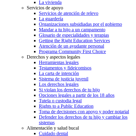
La vivienda
Servicios de apoyo
Servicios de atención de relevo
La guardería
Organizaciones subsidiadas por el gobierno
Mandar a tu hijo a un campamento
Glosario de especialidades y terapias
Getting the Right Education Services
Atención de un ayudante personal
Programa Community First Choice
Derechos y aspectos legales
Herramientas legales
Testamentos y fideicomisos
La carta de intención
Sistema de justicia juvenil
Los derechos legales
Si violan los derechos de tu hijo
Opciones legales a partir de los 18 años
Tutela o custodia legal
Rights to a Public Education
Toma de decisiones con apoyo y poder notarial
Defender los derechos de tu hijo y cambiar los
sistemas
Alimentación y salud bucal
Cuidado dental