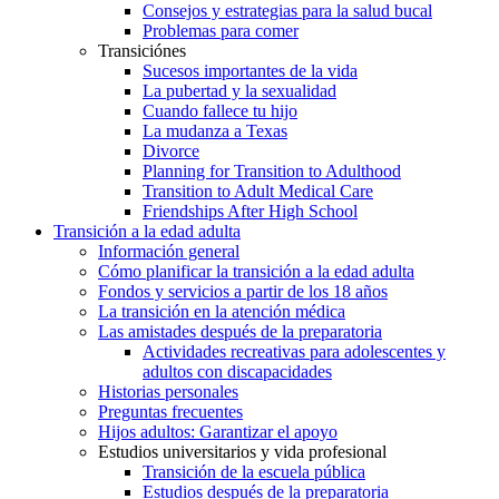
Consejos y estrategias para la salud bucal
Problemas para comer
Transiciónes
Sucesos importantes de la vida
La pubertad y la sexualidad
Cuando fallece tu hijo
La mudanza a Texas
Divorce
Planning for Transition to Adulthood
Transition to Adult Medical Care
Friendships After High School
Transición a la edad adulta
Información general
Cómo planificar la transición a la edad adulta
Fondos y servicios a partir de los 18 años
La transición en la atención médica
Las amistades después de la preparatoria
Actividades recreativas para adolescentes y
adultos con discapacidades
Historias personales
Preguntas frecuentes
Hijos adultos: Garantizar el apoyo
Estudios universitarios y vida profesional
Transición de la escuela pública
Estudios después de la preparatoria