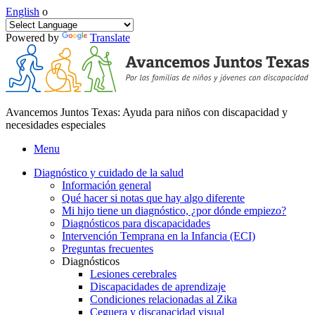
English
o
Powered by
Translate
Avancemos Juntos Texas: Ayuda para niños con discapacidad y
necesidades especiales
Menu
Diagnóstico y cuidado de la salud
Información general
Qué hacer si notas que hay algo diferente
Mi hijo tiene un diagnóstico, ¿por dónde empiezo?
Diagnósticos para discapacidades
Intervención Temprana en la Infancia (ECI)
Preguntas frecuentes
Diagnósticos
Lesiones cerebrales
Discapacidades de aprendizaje
Condiciones relacionadas al Zika
Ceguera y discapacidad visual