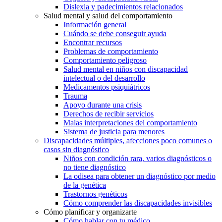
Dislexia y padecimientos relacionados
Salud mental y salud del comportamiento
Información general
Cuándo se debe conseguir ayuda
Encontrar recursos
Problemas de comportamiento
Comportamiento peligroso
Salud mental en niños con discapacidad
intelectual o del desarrollo
Medicamentos psiquiátricos
Trauma
Apoyo durante una crisis
Derechos de recibir servicios
Malas interpretaciones del comportamiento
Sistema de justicia para menores
Discapacidades múltiples, afecciones poco comunes o
casos sin diagnóstico
Niños con condición rara, varios diagnósticos o
no tiene diagnóstico
La odisea para obtener un diagnóstico por medio
de la genética
Trastornos genéticos
Cómo comprender las discapacidades invisibles
Cómo planificar y organizarte
Cómo hablar con tu médico