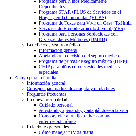
Programa para Niños Médicamente
Dependientes
Programa STAR+PLUS de Servicios en el
Hogar y en la Comunidad (HCBS)
Programa de Texas para Vivir en Casa (TxHmL)
Servicios de Empoderamiento Juvenil (YES)
Programa para Personas Sordociegas con
Discapacidades Múltiples (DMBD)
Beneficios y seguro médico
Información general
Apelando una decisión del seguro médico
Programa de primas de seguro médico (HIPP)
CHIP para niños con necesidades médicas
especiales
Apoyo para la familia
Información general
Consejos para padres de acogida y cuidadores
Preguntas frecuentes
La nueva normalidad
Cuidado personal
Aceptando, apenando, y adaptándose a la vida
Como ayudar a tu hijo a vivir con una
enfermedad crónica
Relaciones personales
Cómo manejar tu vida diaria