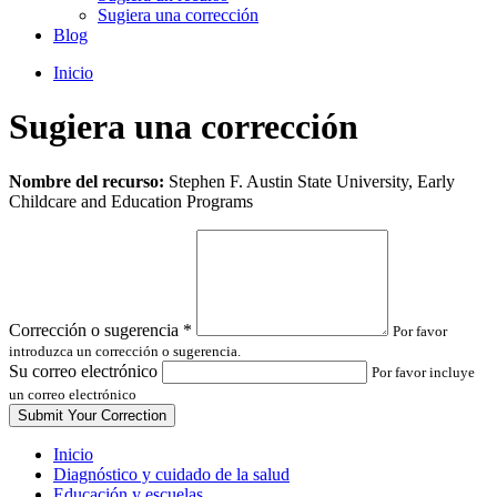
Sugiera una corrección
Blog
Inicio
Sugiera una corrección
Leave
Nombre del recurso:
Stephen F. Austin State University, Early
this
Childcare and Education Programs
field
blank
Corrección o sugerencia
*
Por favor
introduzca un corrección o sugerencia.
Su correo electrónico
Por favor incluye
un correo electrónico
Inicio
Diagnóstico y cuidado de la salud
Educación y escuelas