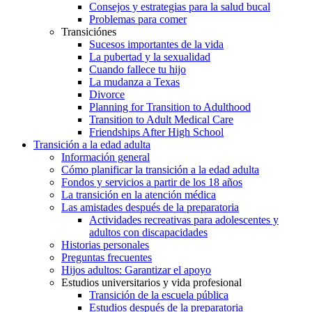
Consejos y estrategias para la salud bucal
Problemas para comer
Transiciónes
Sucesos importantes de la vida
La pubertad y la sexualidad
Cuando fallece tu hijo
La mudanza a Texas
Divorce
Planning for Transition to Adulthood
Transition to Adult Medical Care
Friendships After High School
Transición a la edad adulta
Información general
Cómo planificar la transición a la edad adulta
Fondos y servicios a partir de los 18 años
La transición en la atención médica
Las amistades después de la preparatoria
Actividades recreativas para adolescentes y
adultos con discapacidades
Historias personales
Preguntas frecuentes
Hijos adultos: Garantizar el apoyo
Estudios universitarios y vida profesional
Transición de la escuela pública
Estudios después de la preparatoria