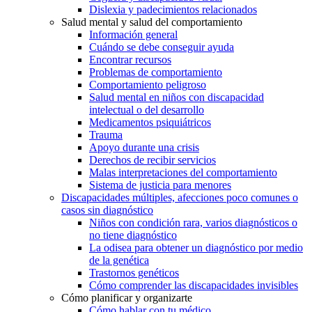
Dislexia y padecimientos relacionados
Salud mental y salud del comportamiento
Información general
Cuándo se debe conseguir ayuda
Encontrar recursos
Problemas de comportamiento
Comportamiento peligroso
Salud mental en niños con discapacidad
intelectual o del desarrollo
Medicamentos psiquiátricos
Trauma
Apoyo durante una crisis
Derechos de recibir servicios
Malas interpretaciones del comportamiento
Sistema de justicia para menores
Discapacidades múltiples, afecciones poco comunes o
casos sin diagnóstico
Niños con condición rara, varios diagnósticos o
no tiene diagnóstico
La odisea para obtener un diagnóstico por medio
de la genética
Trastornos genéticos
Cómo comprender las discapacidades invisibles
Cómo planificar y organizarte
Cómo hablar con tu médico