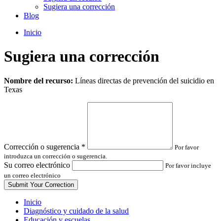
Sugiera una corrección
Blog
Inicio
Sugiera una corrección
Leave
Nombre del recurso:
Líneas directas de prevención del suicidio en
this
Texas
field
blank
Corrección o sugerencia
*
Por favor
introduzca un corrección o sugerencia.
Su correo electrónico
Por favor incluye
un correo electrónico
Inicio
Diagnóstico y cuidado de la salud
Educación y escuelas