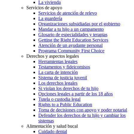
La vivienda
Servicios de apoyo
Servicios de atención de relevo
La guardería
Organizaciones subsidiadas por el gobierno
Mandar a tu hijo a un campamento
Glosario de especialidades y terapias
Getting the Right Education Services
Atención de un ayudante personal
Programa Community First Choice
Derechos y aspectos legales
Herramientas legales
Testamentos y fideicomisos
La carta de intención
Sistema de justicia juvenil
Los derechos legales
Si violan los derechos de tu hijo
Opciones legales a partir de los 18 años
Tutela o custodia legal
Rights to a Public Education
Toma de decisiones con apoyo y poder notarial
Defender los derechos de tu hijo y cambiar los
sistemas
Alimentación y salud bucal
Cuidado dental