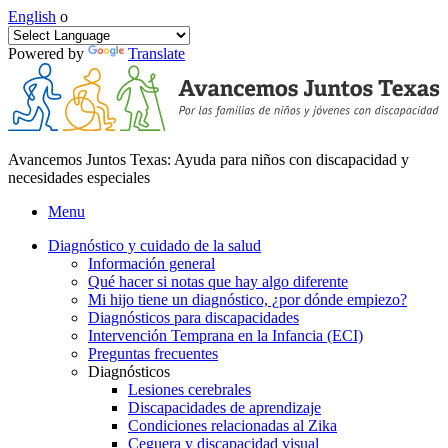
English
o
Powered by
Translate
Avancemos Juntos Texas: Ayuda para niños con discapacidad y
necesidades especiales
Menu
Diagnóstico y cuidado de la salud
Información general
Qué hacer si notas que hay algo diferente
Mi hijo tiene un diagnóstico, ¿por dónde empiezo?
Diagnósticos para discapacidades
Intervención Temprana en la Infancia (ECI)
Preguntas frecuentes
Diagnósticos
Lesiones cerebrales
Discapacidades de aprendizaje
Condiciones relacionadas al Zika
Ceguera y discapacidad visual