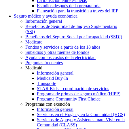
La transición entre escuelas
Estudios después de la preparatoria
Planeación para la transición a través del IEP
Seguro médico y ayuda económica
Información general
Beneficios de Seguridad de Ingreso Suplementario
(SSI)
Beneficios del Seguro Social por Incapacidad (SSDI)
Medicare
Fondos y servicios a partir de los 18 años
Subsidios y otras fuentes de fondos
Ayuda con los costos de la electricidad
Preguntas frecuentes
Medicaid
Información general
Medicaid Buy-In
Transporte
STAR Kids – coordinación de servicios
Programa de primas de seguro médico (HIPP)
Programa Community First Choice
Programas con exención
Información general
Servicios en el Hogar y en la Comunidad (HCS)
Servicios de Apoyo y Asistencia para Vivir en la
Comunidad (CLASS)