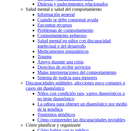
Dislexia y padecimientos relacionados
Salud mental y salud del comportamiento
Información general
Cuándo se debe conseguir ayuda
Encontrar recursos
Problemas de comportamiento
Comportamiento peligroso
Salud mental en niños con discapacidad
intelectual o del desarrollo
Medicamentos psiquiátricos
Trauma
Apoyo durante una crisis
Derechos de recibir servicios
Malas interpretaciones del comportamiento
Sistema de justicia para menores
Discapacidades múltiples, afecciones poco comunes o
casos sin diagnóstico
Niños con condición rara, varios diagnósticos o
no tiene diagnóstico
La odisea para obtener un diagnóstico por medio
de la genética
Trastornos genéticos
Cómo comprender las discapacidades invisibles
Cómo planificar y organizarte
Cómo hablar con tu médico