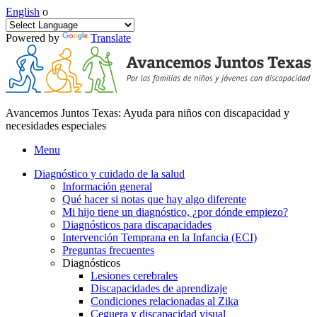
English
o
Powered by
Translate
Avancemos Juntos Texas: Ayuda para niños con discapacidad y
necesidades especiales
Menu
Diagnóstico y cuidado de la salud
Información general
Qué hacer si notas que hay algo diferente
Mi hijo tiene un diagnóstico, ¿por dónde empiezo?
Diagnósticos para discapacidades
Intervención Temprana en la Infancia (ECI)
Preguntas frecuentes
Diagnósticos
Lesiones cerebrales
Discapacidades de aprendizaje
Condiciones relacionadas al Zika
Ceguera y discapacidad visual