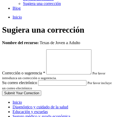
Sugiera una corrección
Blog
Inicio
Sugiera una corrección
Leave
Nombre del recurso:
Texas de Joven a Adulto
this
field
blank
Corrección o sugerencia
*
Por favor
introduzca un corrección o sugerencia.
Su correo electrónico
Por favor incluye
un correo electrónico
Inicio
Diagnóstico y cuidado de la salud
Educación y escuelas
Seguro médico y ayuda económica