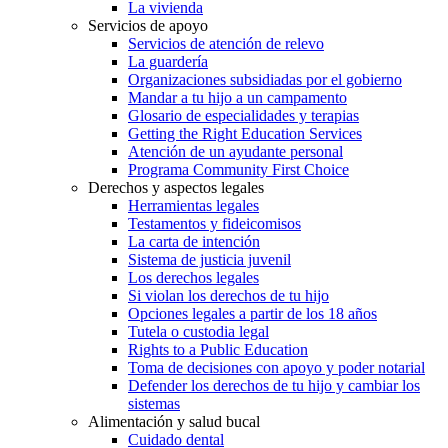
La vivienda
Servicios de apoyo
Servicios de atención de relevo
La guardería
Organizaciones subsidiadas por el gobierno
Mandar a tu hijo a un campamento
Glosario de especialidades y terapias
Getting the Right Education Services
Atención de un ayudante personal
Programa Community First Choice
Derechos y aspectos legales
Herramientas legales
Testamentos y fideicomisos
La carta de intención
Sistema de justicia juvenil
Los derechos legales
Si violan los derechos de tu hijo
Opciones legales a partir de los 18 años
Tutela o custodia legal
Rights to a Public Education
Toma de decisiones con apoyo y poder notarial
Defender los derechos de tu hijo y cambiar los
sistemas
Alimentación y salud bucal
Cuidado dental