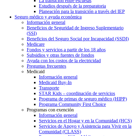
La transición entre escuelas
Estudios después de la preparatoria
Planeación para la transición a través del IEP
Seguro médico y ayuda económica
Información general
Beneficios de Seguridad de Ingreso Suplementario
(SSI)
Beneficios del Seguro Social por Incapacidad (SSDI)
Medicare
Fondos y servicios a partir de los 18 años
Subsidios y otras fuentes de fondos
Ayuda con los costos de la electricidad
Preguntas frecuentes
Medicaid
Información general
Medicaid Buy-In
Transporte
STAR Kids – coordinación de servicios
Programa de primas de seguro médico (HIPP)
Programa Community First Choice
Programas con exención
Información general
Servicios en el Hogar y en la Comunidad (HCS)
Servicios de Apoyo y Asistencia para Vivir en la
Comunidad (CLASS)