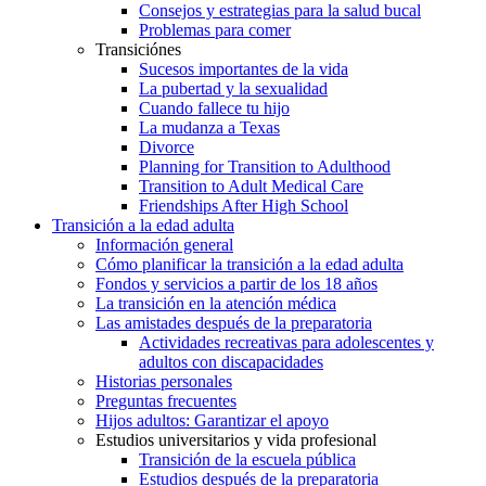
Consejos y estrategias para la salud bucal
Problemas para comer
Transiciónes
Sucesos importantes de la vida
La pubertad y la sexualidad
Cuando fallece tu hijo
La mudanza a Texas
Divorce
Planning for Transition to Adulthood
Transition to Adult Medical Care
Friendships After High School
Transición a la edad adulta
Información general
Cómo planificar la transición a la edad adulta
Fondos y servicios a partir de los 18 años
La transición en la atención médica
Las amistades después de la preparatoria
Actividades recreativas para adolescentes y
adultos con discapacidades
Historias personales
Preguntas frecuentes
Hijos adultos: Garantizar el apoyo
Estudios universitarios y vida profesional
Transición de la escuela pública
Estudios después de la preparatoria