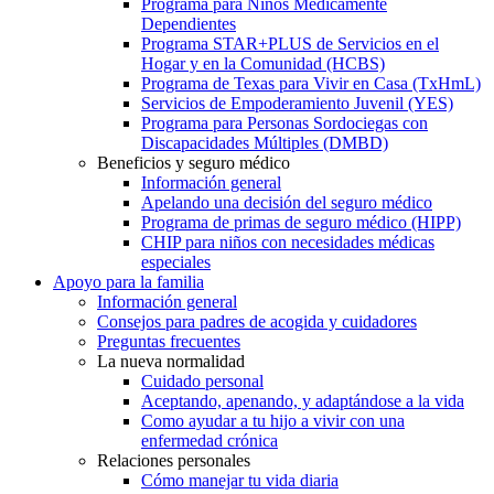
Programa para Niños Médicamente
Dependientes
Programa STAR+PLUS de Servicios en el
Hogar y en la Comunidad (HCBS)
Programa de Texas para Vivir en Casa (TxHmL)
Servicios de Empoderamiento Juvenil (YES)
Programa para Personas Sordociegas con
Discapacidades Múltiples (DMBD)
Beneficios y seguro médico
Información general
Apelando una decisión del seguro médico
Programa de primas de seguro médico (HIPP)
CHIP para niños con necesidades médicas
especiales
Apoyo para la familia
Información general
Consejos para padres de acogida y cuidadores
Preguntas frecuentes
La nueva normalidad
Cuidado personal
Aceptando, apenando, y adaptándose a la vida
Como ayudar a tu hijo a vivir con una
enfermedad crónica
Relaciones personales
Cómo manejar tu vida diaria