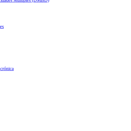
acidades Múltiples (DMBD)
es
 crónica