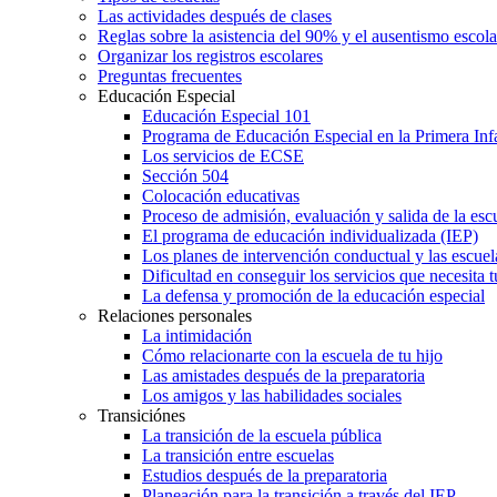
Las actividades después de clases
Reglas sobre la asistencia del 90% y el ausentismo escol
Organizar los registros escolares
Preguntas frecuentes
Educación Especial
Educación Especial 101
Programa de Educación Especial en la Primera Inf
Los servicios de ECSE
Sección 504
Colocación educativas
Proceso de admisión, evaluación y salida de la es
El programa de educación individualizada (IEP)
Los planes de intervención conductual y las escuel
Dificultad en conseguir los servicios que necesita t
La defensa y promoción de la educación especial
Relaciones personales
La intimidación
Cómo relacionarte con la escuela de tu hijo
Las amistades después de la preparatoria
Los amigos y las habilidades sociales
Transiciónes
La transición de la escuela pública
La transición entre escuelas
Estudios después de la preparatoria
Planeación para la transición a través del IEP