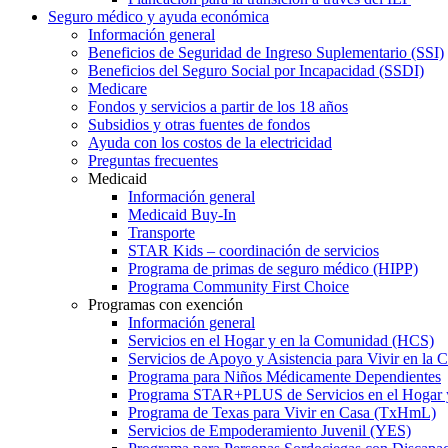
Seguro médico y ayuda económica
Información general
Beneficios de Seguridad de Ingreso Suplementario (SSI)
Beneficios del Seguro Social por Incapacidad (SSDI)
Medicare
Fondos y servicios a partir de los 18 años
Subsidios y otras fuentes de fondos
Ayuda con los costos de la electricidad
Preguntas frecuentes
Medicaid
Información general
Medicaid Buy-In
Transporte
STAR Kids – coordinación de servicios
Programa de primas de seguro médico (HIPP)
Programa Community First Choice
Programas con exención
Información general
Servicios en el Hogar y en la Comunidad (HCS)
Servicios de Apoyo y Asistencia para Vivir en l
Programa para Niños Médicamente Dependientes
Programa STAR+PLUS de Servicios en el Hogar
Programa de Texas para Vivir en Casa (TxHmL)
Servicios de Empoderamiento Juvenil (YES)