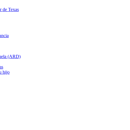
ar de Texas
ancia
cuela (ARD)
as
u hijo