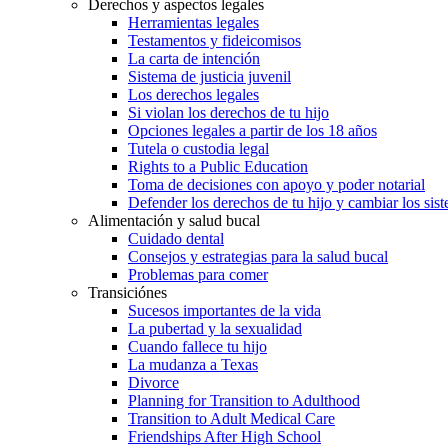
Derechos y aspectos legales
Herramientas legales
Testamentos y fideicomisos
La carta de intención
Sistema de justicia juvenil
Los derechos legales
Si violan los derechos de tu hijo
Opciones legales a partir de los 18 años
Tutela o custodia legal
Rights to a Public Education
Toma de decisiones con apoyo y poder notarial
Defender los derechos de tu hijo y cambiar los sis
Alimentación y salud bucal
Cuidado dental
Consejos y estrategias para la salud bucal
Problemas para comer
Transiciónes
Sucesos importantes de la vida
La pubertad y la sexualidad
Cuando fallece tu hijo
La mudanza a Texas
Divorce
Planning for Transition to Adulthood
Transition to Adult Medical Care
Friendships After High School