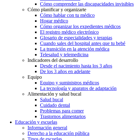
Cómo comprender las discapacidades invisibles
Cómo planificar y organizarte
Cómo hablar con tu médico
Hogar médico
Cómo organizar los expedientes médicos
El registro médico electrónico
Glosario de especialidades y terapias
Cuando sales del hospital antes que tu bebé
La transición en la atención médica
Telesalud y telemedicina
Indicadores del desarrollo
Desde el nacimiento hasta los 3 años
De los 3 años en adelante
Equipo
Equipo y suministros médicos
La tecnología y aparatos de adaptación
Alimentación y salud bucal
Salud bucal
Cuidado dental
Problemas para comer
Trastornos alimentarios
Educación y escuelas
Información general
Derecho a la educación pública
Tipos de escuelas