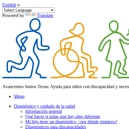
English
o
Powered by
Translate
Avancemos Juntos Texas: Ayuda para niños con discapacidad y neces
Menu
Diagnóstico y cuidado de la salud
Información general
Qué hacer si notas que hay algo diferente
Mi hijo tiene un diagnóstico, ¿por dónde empiezo?
Diagnósticos para discapacidades