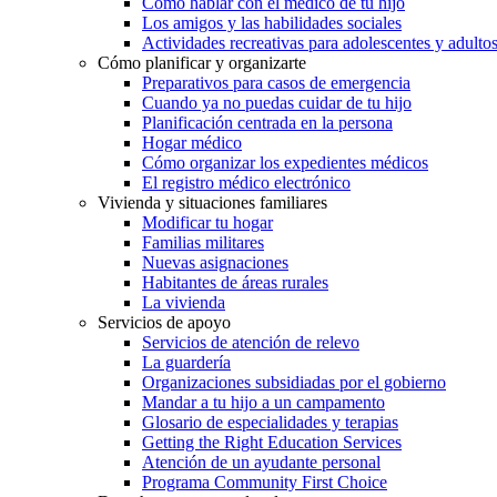
Cómo hablar con el médico de tu hijo
Los amigos y las habilidades sociales
Actividades recreativas para adolescentes y adulto
Cómo planificar y organizarte
Preparativos para casos de emergencia
Cuando ya no puedas cuidar de tu hijo
Planificación centrada en la persona
Hogar médico
Cómo organizar los expedientes médicos
El registro médico electrónico
Vivienda y situaciones familiares
Modificar tu hogar
Familias militares
Nuevas asignaciones
Habitantes de áreas rurales
La vivienda
Servicios de apoyo
Servicios de atención de relevo
La guardería
Organizaciones subsidiadas por el gobierno
Mandar a tu hijo a un campamento
Glosario de especialidades y terapias
Getting the Right Education Services
Atención de un ayudante personal
Programa Community First Choice