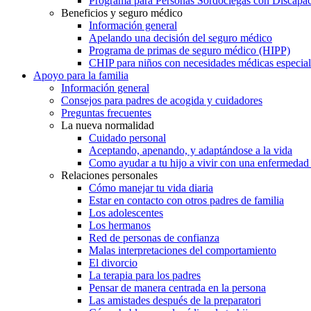
Programa para Personas Sordociegas con Discap
Beneficios y seguro médico
Información general
Apelando una decisión del seguro médico
Programa de primas de seguro médico (HIPP)
CHIP para niños con necesidades médicas especial
Apoyo para la familia
Información general
Consejos para padres de acogida y cuidadores
Preguntas frecuentes
La nueva normalidad
Cuidado personal
Aceptando, apenando, y adaptándose a la vida
Como ayudar a tu hijo a vivir con una enfermedad
Relaciones personales
Cómo manejar tu vida diaria
Estar en contacto con otros padres de familia
Los adolescentes
Los hermanos
Red de personas de confianza
Malas interpretaciones del comportamiento
El divorcio
La terapia para los padres
Pensar de manera centrada en la persona
Las amistades después de la preparatori