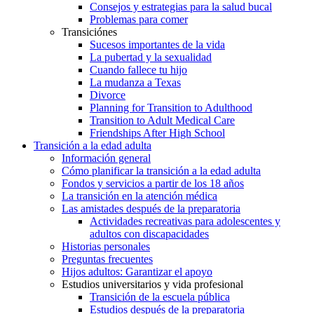
Consejos y estrategias para la salud bucal
Problemas para comer
Transiciónes
Sucesos importantes de la vida
La pubertad y la sexualidad
Cuando fallece tu hijo
La mudanza a Texas
Divorce
Planning for Transition to Adulthood
Transition to Adult Medical Care
Friendships After High School
Transición a la edad adulta
Información general
Cómo planificar la transición a la edad adulta
Fondos y servicios a partir de los 18 años
La transición en la atención médica
Las amistades después de la preparatoria
Actividades recreativas para adolescentes y
adultos con discapacidades
Historias personales
Preguntas frecuentes
Hijos adultos: Garantizar el apoyo
Estudios universitarios y vida profesional
Transición de la escuela pública
Estudios después de la preparatoria