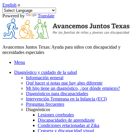
English
o
Powered by
Translate
Avancemos Juntos Texas: Ayuda para niños con discapacidad y
necesidades especiales
Menu
Diagnóstico y cuidado de la salud
Información general
Qué hacer si notas que hay algo diferente
Mi hijo tiene un diagnóstico, ¿por dónde empiezo?
Diagnósticos para discapacidades
Intervención Temprana en la Infancia (ECI)
Preguntas frecuentes
Diagnósticos
Lesiones cerebrales
Discapacidades de aprendizaje
Condiciones relacionadas al Zika
Ceguera y discapacidad visual