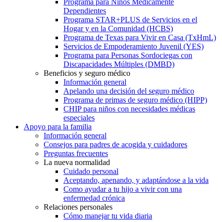
Programa para Niños Médicamente
Dependientes
Programa STAR+PLUS de Servicios en el
Hogar y en la Comunidad (HCBS)
Programa de Texas para Vivir en Casa (TxHmL)
Servicios de Empoderamiento Juvenil (YES)
Programa para Personas Sordociegas con
Discapacidades Múltiples (DMBD)
Beneficios y seguro médico
Información general
Apelando una decisión del seguro médico
Programa de primas de seguro médico (HIPP)
CHIP para niños con necesidades médicas
especiales
Apoyo para la familia
Información general
Consejos para padres de acogida y cuidadores
Preguntas frecuentes
La nueva normalidad
Cuidado personal
Aceptando, apenando, y adaptándose a la vida
Como ayudar a tu hijo a vivir con una
enfermedad crónica
Relaciones personales
Cómo manejar tu vida diaria