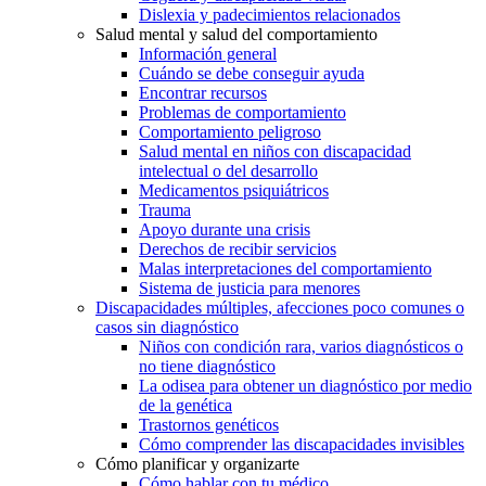
Dislexia y padecimientos relacionados
Salud mental y salud del comportamiento
Información general
Cuándo se debe conseguir ayuda
Encontrar recursos
Problemas de comportamiento
Comportamiento peligroso
Salud mental en niños con discapacidad
intelectual o del desarrollo
Medicamentos psiquiátricos
Trauma
Apoyo durante una crisis
Derechos de recibir servicios
Malas interpretaciones del comportamiento
Sistema de justicia para menores
Discapacidades múltiples, afecciones poco comunes o
casos sin diagnóstico
Niños con condición rara, varios diagnósticos o
no tiene diagnóstico
La odisea para obtener un diagnóstico por medio
de la genética
Trastornos genéticos
Cómo comprender las discapacidades invisibles
Cómo planificar y organizarte
Cómo hablar con tu médico