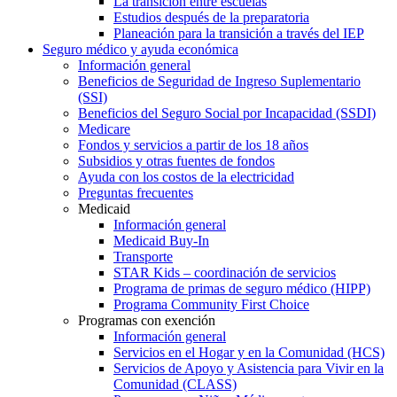
La transición entre escuelas
Estudios después de la preparatoria
Planeación para la transición a través del IEP
Seguro médico y ayuda económica
Información general
Beneficios de Seguridad de Ingreso Suplementario
(SSI)
Beneficios del Seguro Social por Incapacidad (SSDI)
Medicare
Fondos y servicios a partir de los 18 años
Subsidios y otras fuentes de fondos
Ayuda con los costos de la electricidad
Preguntas frecuentes
Medicaid
Información general
Medicaid Buy-In
Transporte
STAR Kids – coordinación de servicios
Programa de primas de seguro médico (HIPP)
Programa Community First Choice
Programas con exención
Información general
Servicios en el Hogar y en la Comunidad (HCS)
Servicios de Apoyo y Asistencia para Vivir en la
Comunidad (CLASS)