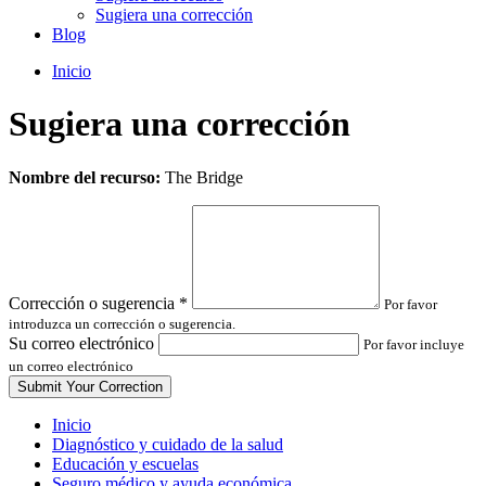
Sugiera una corrección
Blog
Inicio
Sugiera una corrección
Leave
Nombre del recurso:
The Bridge
this
field
blank
Corrección o sugerencia
*
Por favor
introduzca un corrección o sugerencia.
Su correo electrónico
Por favor incluye
un correo electrónico
Inicio
Diagnóstico y cuidado de la salud
Educación y escuelas
Seguro médico y ayuda económica