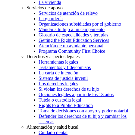
La vivienda
Servicios de apoyo
Servicios de atención de relevo
La guardería
Organizaciones subsidiadas por el gobierno
Mandar a tu hijo a un campamento
Glosario de especialidades y terapias
Getting the Right Education Services
Atención de un ayudante personal
Programa Community First Choice
Derechos y aspectos legales
Herramientas legales
Testamentos y fideicomisos
La carta de intención
Sistema de justicia juvenil
Los derechos legales
Si violan los derechos de tu hijo
Opciones legales a partir de los 18 años
Tutela o custodia legal
Rights to a Public Education
Toma de decisiones con apoyo y poder notarial
Defender los derechos de tu hijo y cambiar los
sistemas
Alimentación y salud bucal
Cuidado dental