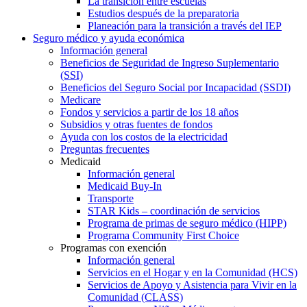
La transición entre escuelas
Estudios después de la preparatoria
Planeación para la transición a través del IEP
Seguro médico y ayuda económica
Información general
Beneficios de Seguridad de Ingreso Suplementario
(SSI)
Beneficios del Seguro Social por Incapacidad (SSDI)
Medicare
Fondos y servicios a partir de los 18 años
Subsidios y otras fuentes de fondos
Ayuda con los costos de la electricidad
Preguntas frecuentes
Medicaid
Información general
Medicaid Buy-In
Transporte
STAR Kids – coordinación de servicios
Programa de primas de seguro médico (HIPP)
Programa Community First Choice
Programas con exención
Información general
Servicios en el Hogar y en la Comunidad (HCS)
Servicios de Apoyo y Asistencia para Vivir en la
Comunidad (CLASS)