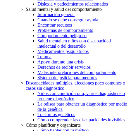
Dislexia y padecimientos relacionados
Salud mental y salud del comportamiento
Información general
Cuándo se debe conseguir ayuda
Encontrar recursos
Problemas de comportamiento
Comportamiento peligroso
Salud mental en niños con discapacidad
intelectual o del desarrollo
Medicamentos psiquiátricos
Trauma
Apoyo durante una crisis
Derechos de recibir servicios
Malas interpretaciones del comportamiento
Sistema de justicia para menores
Discapacidades múltiples, afecciones poco comunes o
casos sin diagnóstico
Niños con condición rara, varios diagnósticos o
no tiene diagnóstico
La odisea para obtener un diagnóstico por medio
de la genética
Trastornos genéticos
Cómo comprender las discapacidades invisibles
Cómo planificar y organizarte
Cómo hablar con tu médico