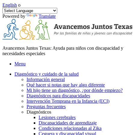
English
o
Powered by
Translate
Avancemos Juntos Texas: Ayuda para niños con discapacidad y
necesidades especiales
Menu
Diagnóstico y cuidado de la salud
Información general
Qué hacer si notas que hay algo diferente
Mi hijo tiene un diagnóstico, ¿por dónde empiezo?
Diagnósticos para discapacidades
Intervención Temprana en la Infancia (ECI)
Preguntas frecuentes
Diagnósticos
Lesiones cerebrales
Discapacidades de aprendizaje
Condiciones relacionadas al Zika
Ceguera y discapacidad visual