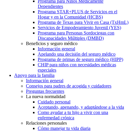
Programa para Niños Médicamente
Dependientes
Programa STAR+PLUS de Servicios en el
Hogar y en la Comunidad (HCBS)
Programa de Texas para Vivir en Casa (TxHmL)
Servicios de Empoderamiento Juvenil (YES)
Programa para Personas Sordociegas con
Discapacidades Múltiples (DMBD)
Beneficios y seguro médico
Información general
Apelando una decisión del seguro médico
Programa de primas de seguro médico (HIPP)
CHIP para niños con necesidades médicas
especiales
Apoyo para la familia
Información general
Consejos para padres de acogida y cuidadores
Preguntas frecuentes
La nueva normalidad
Cuidado personal
Aceptando, apenando, y adaptándose a la vida
Como ayudar a tu hijo a vivir con una
enfermedad crónica
Relaciones personales
Cómo manejar tu vida diaria