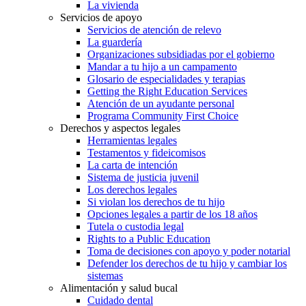
La vivienda
Servicios de apoyo
Servicios de atención de relevo
La guardería
Organizaciones subsidiadas por el gobierno
Mandar a tu hijo a un campamento
Glosario de especialidades y terapias
Getting the Right Education Services
Atención de un ayudante personal
Programa Community First Choice
Derechos y aspectos legales
Herramientas legales
Testamentos y fideicomisos
La carta de intención
Sistema de justicia juvenil
Los derechos legales
Si violan los derechos de tu hijo
Opciones legales a partir de los 18 años
Tutela o custodia legal
Rights to a Public Education
Toma de decisiones con apoyo y poder notarial
Defender los derechos de tu hijo y cambiar los
sistemas
Alimentación y salud bucal
Cuidado dental