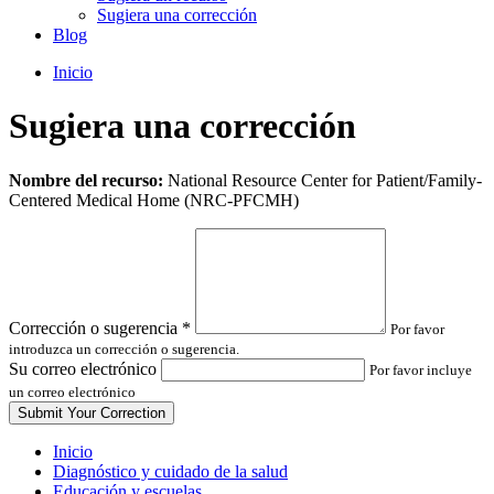
Sugiera una corrección
Blog
Inicio
Sugiera una corrección
Leave
Nombre del recurso:
National Resource Center for Patient/Family-
this
Centered Medical Home (NRC-PFCMH)
field
blank
Corrección o sugerencia
*
Por favor
introduzca un corrección o sugerencia.
Su correo electrónico
Por favor incluye
un correo electrónico
Inicio
Diagnóstico y cuidado de la salud
Educación y escuelas