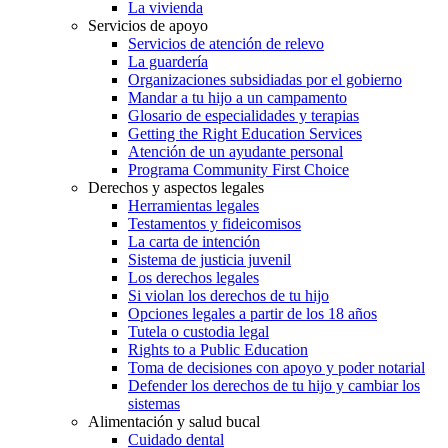
La vivienda
Servicios de apoyo
Servicios de atención de relevo
La guardería
Organizaciones subsidiadas por el gobierno
Mandar a tu hijo a un campamento
Glosario de especialidades y terapias
Getting the Right Education Services
Atención de un ayudante personal
Programa Community First Choice
Derechos y aspectos legales
Herramientas legales
Testamentos y fideicomisos
La carta de intención
Sistema de justicia juvenil
Los derechos legales
Si violan los derechos de tu hijo
Opciones legales a partir de los 18 años
Tutela o custodia legal
Rights to a Public Education
Toma de decisiones con apoyo y poder notarial
Defender los derechos de tu hijo y cambiar los
sistemas
Alimentación y salud bucal
Cuidado dental