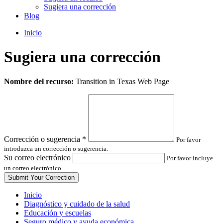
Sugiera una corrección
Blog
Inicio
Sugiera una corrección
Leave
Nombre del recurso:
Transition in Texas Web Page
this
field
blank
Corrección o sugerencia
*
Por favor
introduzca un corrección o sugerencia.
Su correo electrónico
Por favor incluye
un correo electrónico
Inicio
Diagnóstico y cuidado de la salud
Educación y escuelas
Seguro médico y ayuda económica