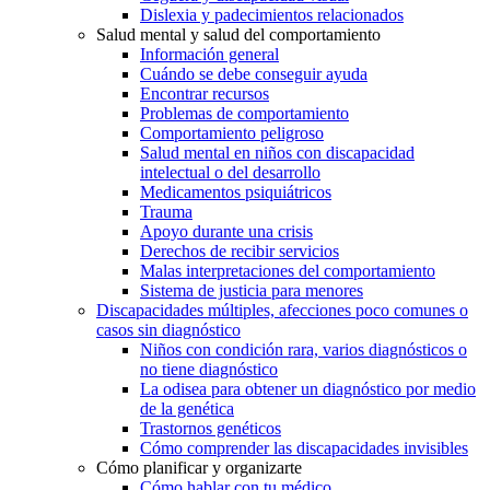
Dislexia y padecimientos relacionados
Salud mental y salud del comportamiento
Información general
Cuándo se debe conseguir ayuda
Encontrar recursos
Problemas de comportamiento
Comportamiento peligroso
Salud mental en niños con discapacidad
intelectual o del desarrollo
Medicamentos psiquiátricos
Trauma
Apoyo durante una crisis
Derechos de recibir servicios
Malas interpretaciones del comportamiento
Sistema de justicia para menores
Discapacidades múltiples, afecciones poco comunes o
casos sin diagnóstico
Niños con condición rara, varios diagnósticos o
no tiene diagnóstico
La odisea para obtener un diagnóstico por medio
de la genética
Trastornos genéticos
Cómo comprender las discapacidades invisibles
Cómo planificar y organizarte
Cómo hablar con tu médico