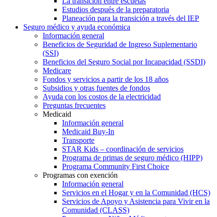
La transición entre escuelas
Estudios después de la preparatoria
Planeación para la transición a través del IEP
Seguro médico y ayuda económica
Información general
Beneficios de Seguridad de Ingreso Suplementario
(SSI)
Beneficios del Seguro Social por Incapacidad (SSDI)
Medicare
Fondos y servicios a partir de los 18 años
Subsidios y otras fuentes de fondos
Ayuda con los costos de la electricidad
Preguntas frecuentes
Medicaid
Información general
Medicaid Buy-In
Transporte
STAR Kids – coordinación de servicios
Programa de primas de seguro médico (HIPP)
Programa Community First Choice
Programas con exención
Información general
Servicios en el Hogar y en la Comunidad (HCS)
Servicios de Apoyo y Asistencia para Vivir en la
Comunidad (CLASS)