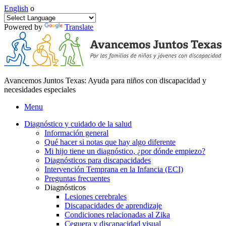
English
o
Powered by
Translate
Avancemos Juntos Texas: Ayuda para niños con discapacidad y
necesidades especiales
Menu
Diagnóstico y cuidado de la salud
Información general
Qué hacer si notas que hay algo diferente
Mi hijo tiene un diagnóstico, ¿por dónde empiezo?
Diagnósticos para discapacidades
Intervención Temprana en la Infancia (ECI)
Preguntas frecuentes
Diagnósticos
Lesiones cerebrales
Discapacidades de aprendizaje
Condiciones relacionadas al Zika
Ceguera y discapacidad visual