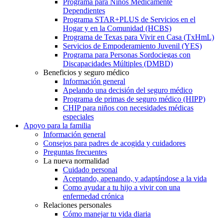
Programa para Niños Médicamente
Dependientes
Programa STAR+PLUS de Servicios en el
Hogar y en la Comunidad (HCBS)
Programa de Texas para Vivir en Casa (TxHmL)
Servicios de Empoderamiento Juvenil (YES)
Programa para Personas Sordociegas con
Discapacidades Múltiples (DMBD)
Beneficios y seguro médico
Información general
Apelando una decisión del seguro médico
Programa de primas de seguro médico (HIPP)
CHIP para niños con necesidades médicas
especiales
Apoyo para la familia
Información general
Consejos para padres de acogida y cuidadores
Preguntas frecuentes
La nueva normalidad
Cuidado personal
Aceptando, apenando, y adaptándose a la vida
Como ayudar a tu hijo a vivir con una
enfermedad crónica
Relaciones personales
Cómo manejar tu vida diaria