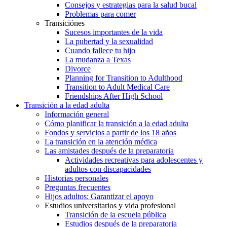
Consejos y estrategias para la salud bucal
Problemas para comer
Transiciónes
Sucesos importantes de la vida
La pubertad y la sexualidad
Cuando fallece tu hijo
La mudanza a Texas
Divorce
Planning for Transition to Adulthood
Transition to Adult Medical Care
Friendships After High School
Transición a la edad adulta
Información general
Cómo planificar la transición a la edad adulta
Fondos y servicios a partir de los 18 años
La transición en la atención médica
Las amistades después de la preparatoria
Actividades recreativas para adolescentes y
adultos con discapacidades
Historias personales
Preguntas frecuentes
Hijos adultos: Garantizar el apoyo
Estudios universitarios y vida profesional
Transición de la escuela pública
Estudios después de la preparatoria