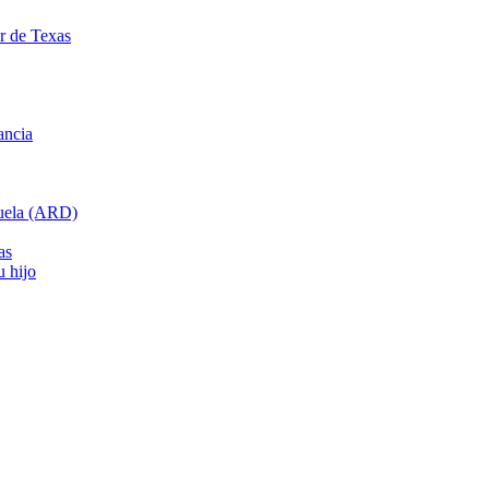
ar de Texas
ancia
cuela (ARD)
as
u hijo