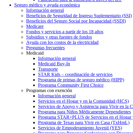
Seguro médico y ayuda económica
Información general
Beneficios de Seguridad de Ingreso Suplementario (SSI)
Beneficios del Seguro Social por Incapacidad (SSDI)
Medicare
Fondos y servicios a partir de los 18 años
Subsidios y otras fuentes de fondos
Ayuda con los costos de la electricidad
Preguntas frecuentes
Medicaid
Información general
Medicaid Buy-In
Transporte
STAR Kids – coordinación de servicios
Programa de primas de seguro médico (HIPP)
Programa Community First Choice
Programas con exención
Información general
Servicios en el Hogar y en la Comunidad (HCS)
Servicios de Apoyo y Asistencia para Vivir en l
Programa para Niños Médicamente Dependientes
Programa STAR+PLUS de Servicios en el Hogar
Programa de Texas para Vivir en Casa (TxHmL)
Servicios de Empoderamiento Juvenil (YES)