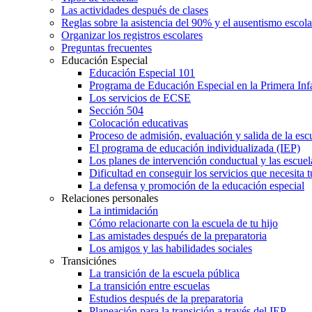
Las actividades después de clases
Reglas sobre la asistencia del 90% y el ausentismo escol
Organizar los registros escolares
Preguntas frecuentes
Educación Especial
Educación Especial 101
Programa de Educación Especial en la Primera Inf
Los servicios de ECSE
Sección 504
Colocación educativas
Proceso de admisión, evaluación y salida de la es
El programa de educación individualizada (IEP)
Los planes de intervención conductual y las escuel
Dificultad en conseguir los servicios que necesita t
La defensa y promoción de la educación especial
Relaciones personales
La intimidación
Cómo relacionarte con la escuela de tu hijo
Las amistades después de la preparatoria
Los amigos y las habilidades sociales
Transiciónes
La transición de la escuela pública
La transición entre escuelas
Estudios después de la preparatoria
Planeación para la transición a través del IEP