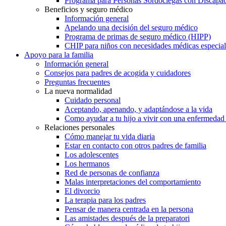
Programa para Personas Sordociegas con Discap
Beneficios y seguro médico
Información general
Apelando una decisión del seguro médico
Programa de primas de seguro médico (HIPP)
CHIP para niños con necesidades médicas especial
Apoyo para la familia
Información general
Consejos para padres de acogida y cuidadores
Preguntas frecuentes
La nueva normalidad
Cuidado personal
Aceptando, apenando, y adaptándose a la vida
Como ayudar a tu hijo a vivir con una enfermedad
Relaciones personales
Cómo manejar tu vida diaria
Estar en contacto con otros padres de familia
Los adolescentes
Los hermanos
Red de personas de confianza
Malas interpretaciones del comportamiento
El divorcio
La terapia para los padres
Pensar de manera centrada en la persona
Las amistades después de la preparatori