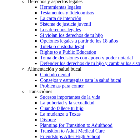
Derechos y aspectos legales
Herramientas legales
Testamentos y fideicomisos
La carta de intención
Sistema de justicia juvenil
Los derechos legales
Si violan los derechos de tu hijo
Opciones legales a partir de los 18 años
Tutela o custodia legal
Rights to a Public Education
Toma de decisiones con apoyo y poder notarial
Defender los derechos de tu hijo y cambiar los sis
Alimentación y salud bucal
Cuidado dental
Consejos y estrategias para la salud bucal
Problemas para comer
Transiciónes
Sucesos importantes de la vida
La pubertad y la sexualidad
Cuando fallece tu hijo
La mudanza a Texas
Divorce
Planning for Transition to Adulthood
Transition to Adult Medical Care
Friendships After High School