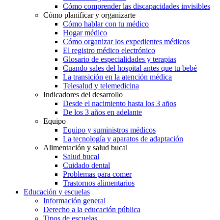
Cómo comprender las discapacidades invisibles
Cómo planificar y organizarte
Cómo hablar con tu médico
Hogar médico
Cómo organizar los expedientes médicos
El registro médico electrónico
Glosario de especialidades y terapias
Cuando sales del hospital antes que tu bebé
La transición en la atención médica
Telesalud y telemedicina
Indicadores del desarrollo
Desde el nacimiento hasta los 3 años
De los 3 años en adelante
Equipo
Equipo y suministros médicos
La tecnología y aparatos de adaptación
Alimentación y salud bucal
Salud bucal
Cuidado dental
Problemas para comer
Trastornos alimentarios
Educación y escuelas
Información general
Derecho a la educación pública
Tipos de escuelas