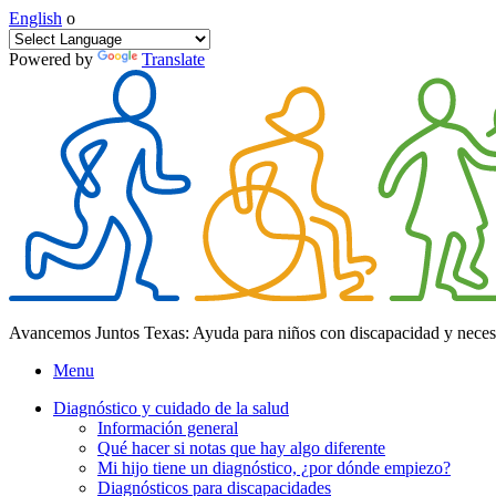
English
o
Powered by
Translate
Avancemos Juntos Texas: Ayuda para niños con discapacidad y neces
Menu
Diagnóstico y cuidado de la salud
Información general
Qué hacer si notas que hay algo diferente
Mi hijo tiene un diagnóstico, ¿por dónde empiezo?
Diagnósticos para discapacidades