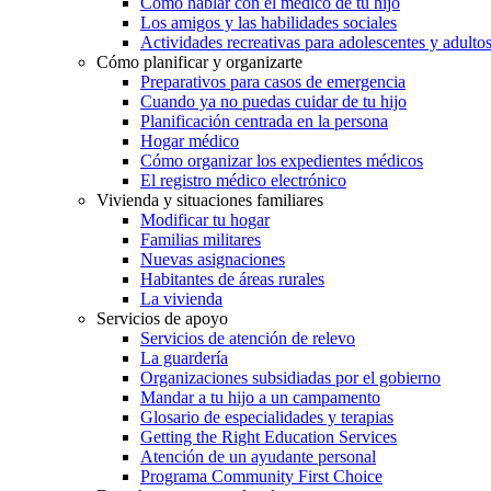
Cómo hablar con el médico de tu hijo
Los amigos y las habilidades sociales
Actividades recreativas para adolescentes y adulto
Cómo planificar y organizarte
Preparativos para casos de emergencia
Cuando ya no puedas cuidar de tu hijo
Planificación centrada en la persona
Hogar médico
Cómo organizar los expedientes médicos
El registro médico electrónico
Vivienda y situaciones familiares
Modificar tu hogar
Familias militares
Nuevas asignaciones
Habitantes de áreas rurales
La vivienda
Servicios de apoyo
Servicios de atención de relevo
La guardería
Organizaciones subsidiadas por el gobierno
Mandar a tu hijo a un campamento
Glosario de especialidades y terapias
Getting the Right Education Services
Atención de un ayudante personal
Programa Community First Choice