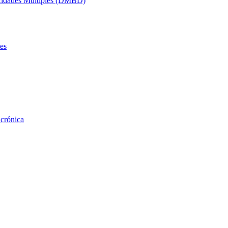
acidades Múltiples (DMBD)
es
 crónica