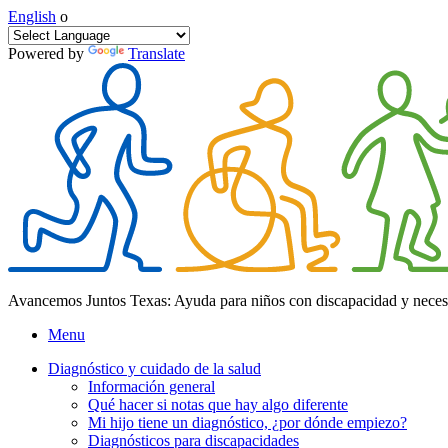
English
o
Powered by
Translate
Avancemos Juntos Texas: Ayuda para niños con discapacidad y neces
Menu
Diagnóstico y cuidado de la salud
Información general
Qué hacer si notas que hay algo diferente
Mi hijo tiene un diagnóstico, ¿por dónde empiezo?
Diagnósticos para discapacidades