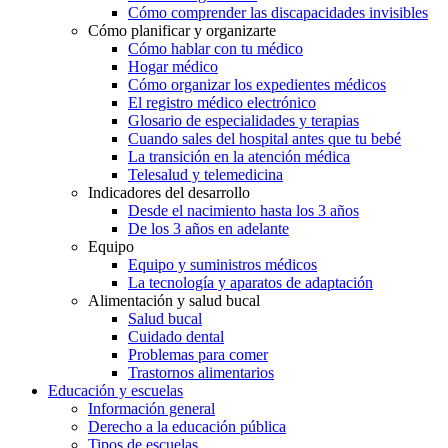
Cómo comprender las discapacidades invisibles
Cómo planificar y organizarte
Cómo hablar con tu médico
Hogar médico
Cómo organizar los expedientes médicos
El registro médico electrónico
Glosario de especialidades y terapias
Cuando sales del hospital antes que tu bebé
La transición en la atención médica
Telesalud y telemedicina
Indicadores del desarrollo
Desde el nacimiento hasta los 3 años
De los 3 años en adelante
Equipo
Equipo y suministros médicos
La tecnología y aparatos de adaptación
Alimentación y salud bucal
Salud bucal
Cuidado dental
Problemas para comer
Trastornos alimentarios
Educación y escuelas
Información general
Derecho a la educación pública
Tipos de escuelas