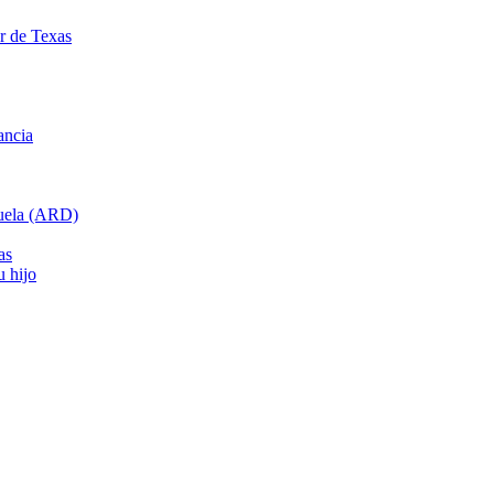
ar de Texas
ancia
cuela (ARD)
as
u hijo