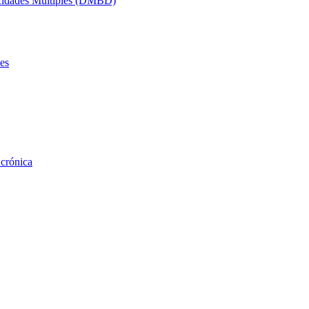
acidades Múltiples (DMBD)
es
 crónica