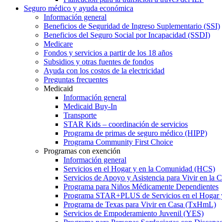
Seguro médico y ayuda económica
Información general
Beneficios de Seguridad de Ingreso Suplementario (SSI)
Beneficios del Seguro Social por Incapacidad (SSDI)
Medicare
Fondos y servicios a partir de los 18 años
Subsidios y otras fuentes de fondos
Ayuda con los costos de la electricidad
Preguntas frecuentes
Medicaid
Información general
Medicaid Buy-In
Transporte
STAR Kids – coordinación de servicios
Programa de primas de seguro médico (HIPP)
Programa Community First Choice
Programas con exención
Información general
Servicios en el Hogar y en la Comunidad (HCS)
Servicios de Apoyo y Asistencia para Vivir en l
Programa para Niños Médicamente Dependientes
Programa STAR+PLUS de Servicios en el Hogar
Programa de Texas para Vivir en Casa (TxHmL)
Servicios de Empoderamiento Juvenil (YES)