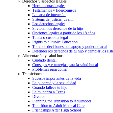
Derechos y aspectos legales
Herramientas legales
Testamentos y fideicomisos
La carta de intención
Sistema de justicia juvenil
Los derechos legales
Si violan los derechos de tu hijo
Opciones legales a partir de los 18 años
Tutela o custodia legal
Rights to a Public Education
Toma de decisiones con apoyo y poder notarial
Defender los derechos de tu hijo y cambiar los sis
Alimentación y salud bucal
Cuidado dental
Consejos y estrategias para la salud bucal
Problemas para comer
Transiciónes
Sucesos importantes de la vida
La pubertad y la sexualidad
Cuando fallece tu hijo
La mudanza a Texas
Divorce
Planning for Transition to Adulthood
Transition to Adult Medical Care
Friendships After High School