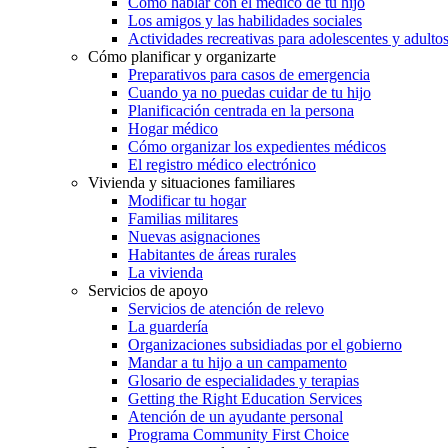
Cómo hablar con el médico de tu hijo
Los amigos y las habilidades sociales
Actividades recreativas para adolescentes y adulto
Cómo planificar y organizarte
Preparativos para casos de emergencia
Cuando ya no puedas cuidar de tu hijo
Planificación centrada en la persona
Hogar médico
Cómo organizar los expedientes médicos
El registro médico electrónico
Vivienda y situaciones familiares
Modificar tu hogar
Familias militares
Nuevas asignaciones
Habitantes de áreas rurales
La vivienda
Servicios de apoyo
Servicios de atención de relevo
La guardería
Organizaciones subsidiadas por el gobierno
Mandar a tu hijo a un campamento
Glosario de especialidades y terapias
Getting the Right Education Services
Atención de un ayudante personal
Programa Community First Choice