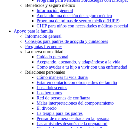
Programa para Personas Sordociegas con Discap
Beneficios y seguro médico
Información general
Apelando una decisión del seguro médico
Programa de primas de seguro médico (HIPP)
CHIP para niños con necesidades médicas especial
Apoyo para la familia
Información general
Consejos para padres de acogida y cuidadores
Preguntas frecuentes
La nueva normalidad
Cuidado personal
Aceptando, apenando, y adaptándose a la vida
Como ayudar a tu hijo a vivir con una enfermedad
Relaciones personales
Cómo manejar tu vida diaria
Estar en contacto con otros padres de familia
Los adolescentes
Los hermanos
Red de personas de confianza
Malas interpretaciones del comportamiento
El divorcio
La terapia para los padres
Pensar de manera centrada en la persona
Las amistades después de la preparatori