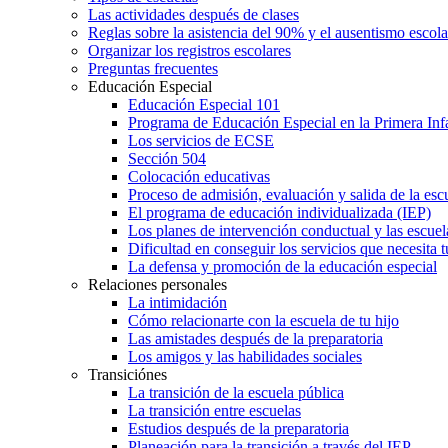
Las actividades después de clases
Reglas sobre la asistencia del 90% y el ausentismo escol
Organizar los registros escolares
Preguntas frecuentes
Educación Especial
Educación Especial 101
Programa de Educación Especial en la Primera Inf
Los servicios de ECSE
Sección 504
Colocación educativas
Proceso de admisión, evaluación y salida de la es
El programa de educación individualizada (IEP)
Los planes de intervención conductual y las escuel
Dificultad en conseguir los servicios que necesita t
La defensa y promoción de la educación especial
Relaciones personales
La intimidación
Cómo relacionarte con la escuela de tu hijo
Las amistades después de la preparatoria
Los amigos y las habilidades sociales
Transiciónes
La transición de la escuela pública
La transición entre escuelas
Estudios después de la preparatoria
Planeación para la transición a través del IEP