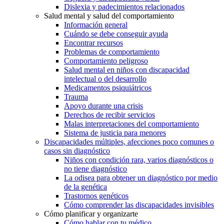
Dislexia y padecimientos relacionados
Salud mental y salud del comportamiento
Información general
Cuándo se debe conseguir ayuda
Encontrar recursos
Problemas de comportamiento
Comportamiento peligroso
Salud mental en niños con discapacidad
intelectual o del desarrollo
Medicamentos psiquiátricos
Trauma
Apoyo durante una crisis
Derechos de recibir servicios
Malas interpretaciones del comportamiento
Sistema de justicia para menores
Discapacidades múltiples, afecciones poco comunes o
casos sin diagnóstico
Niños con condición rara, varios diagnósticos o
no tiene diagnóstico
La odisea para obtener un diagnóstico por medio
de la genética
Trastornos genéticos
Cómo comprender las discapacidades invisibles
Cómo planificar y organizarte
Cómo hablar con tu médico