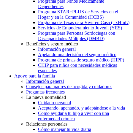
Programa para Niños Médicamente
Dependientes
Programa STAR+PLUS de Servicios en el
Hogar y en la Comunidad (HCBS)
Programa de Texas para Vivir en Casa (TxHmL)
Servicios de Empoderamiento Juvenil (YES)
Programa para Personas Sordociegas con
Discapacidades Múltiples (DMBD)
Beneficios y seguro médico
Información general
Apelando una decisión del seguro médico
Programa de primas de seguro médico (HIPP)
CHIP para niños con necesidades médicas
especiales
Apoyo para la familia
Información general
Consejos para padres de acogida y cuidadores
Preguntas frecuentes
La nueva normalidad
Cuidado personal
Aceptando, apenando, y adaptándose a la vida
Como ayudar a tu hijo a vivir con una
enfermedad crónica
Relaciones personales
Cómo manejar tu vida diaria