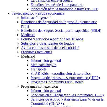
La transición entre escuelas
Estudios después de la preparatoria
Planeación para la transición a través del IEP
Seguro médico y ayuda económica
Información general
Beneficios de Seguridad de Ingreso Suplementario
(SSI)
Beneficios del Seguro Social por Incapacidad (SSDI)
Medicare
Fondos y servicios a partir de los 18 años
Subsidios y otras fuentes de fondos
Ayuda con los costos de la electricidad
Preguntas frecuentes
Medicaid
Información general
Medicaid Buy-In
Transporte
STAR Kids – coordinación de servicios
Programa de primas de seguro médico (HIPP)
Programa Community First Choice
Programas con exención
Información general
Servicios en el Hogar y en la Comunidad (HCS)
Servicios de Apoyo y Asistencia para Vivir en la
Comunidad (CLASS)