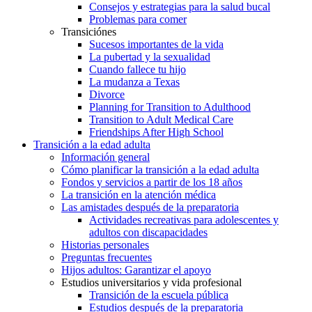
Consejos y estrategias para la salud bucal
Problemas para comer
Transiciónes
Sucesos importantes de la vida
La pubertad y la sexualidad
Cuando fallece tu hijo
La mudanza a Texas
Divorce
Planning for Transition to Adulthood
Transition to Adult Medical Care
Friendships After High School
Transición a la edad adulta
Información general
Cómo planificar la transición a la edad adulta
Fondos y servicios a partir de los 18 años
La transición en la atención médica
Las amistades después de la preparatoria
Actividades recreativas para adolescentes y
adultos con discapacidades
Historias personales
Preguntas frecuentes
Hijos adultos: Garantizar el apoyo
Estudios universitarios y vida profesional
Transición de la escuela pública
Estudios después de la preparatoria