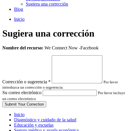
Sugiera una corrección
Blog
Inicio
Sugiera una corrección
Leave
Nombre del recurso:
We Connect Now -Facebook
this
field
blank
Corrección o sugerencia
*
Por favor
introduzca un corrección o sugerencia.
Su correo electrónico
Por favor incluye
un correo electrónico
Inicio
Diagnóstico y cuidado de la salud
Educación y escuelas
Seguro médico y ayuda económica