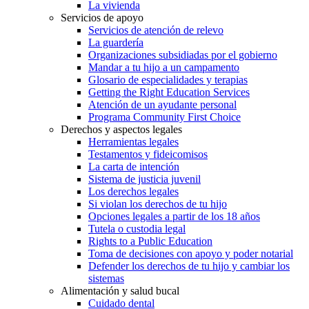
La vivienda
Servicios de apoyo
Servicios de atención de relevo
La guardería
Organizaciones subsidiadas por el gobierno
Mandar a tu hijo a un campamento
Glosario de especialidades y terapias
Getting the Right Education Services
Atención de un ayudante personal
Programa Community First Choice
Derechos y aspectos legales
Herramientas legales
Testamentos y fideicomisos
La carta de intención
Sistema de justicia juvenil
Los derechos legales
Si violan los derechos de tu hijo
Opciones legales a partir de los 18 años
Tutela o custodia legal
Rights to a Public Education
Toma de decisiones con apoyo y poder notarial
Defender los derechos de tu hijo y cambiar los
sistemas
Alimentación y salud bucal
Cuidado dental