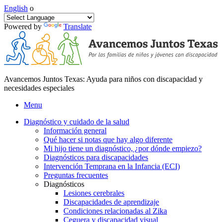
English
o
Powered by
Translate
Avancemos Juntos Texas: Ayuda para niños con discapacidad y
necesidades especiales
Menu
Diagnóstico y cuidado de la salud
Información general
Qué hacer si notas que hay algo diferente
Mi hijo tiene un diagnóstico, ¿por dónde empiezo?
Diagnósticos para discapacidades
Intervención Temprana en la Infancia (ECI)
Preguntas frecuentes
Diagnósticos
Lesiones cerebrales
Discapacidades de aprendizaje
Condiciones relacionadas al Zika
Ceguera y discapacidad visual