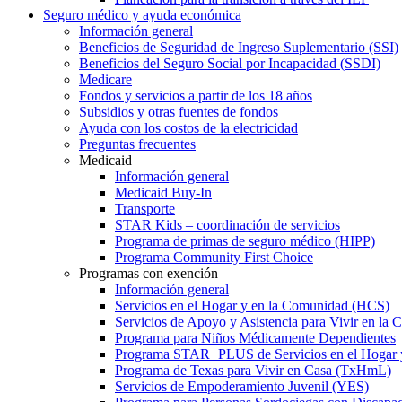
Seguro médico y ayuda económica
Información general
Beneficios de Seguridad de Ingreso Suplementario (SSI)
Beneficios del Seguro Social por Incapacidad (SSDI)
Medicare
Fondos y servicios a partir de los 18 años
Subsidios y otras fuentes de fondos
Ayuda con los costos de la electricidad
Preguntas frecuentes
Medicaid
Información general
Medicaid Buy-In
Transporte
STAR Kids – coordinación de servicios
Programa de primas de seguro médico (HIPP)
Programa Community First Choice
Programas con exención
Información general
Servicios en el Hogar y en la Comunidad (HCS)
Servicios de Apoyo y Asistencia para Vivir en l
Programa para Niños Médicamente Dependientes
Programa STAR+PLUS de Servicios en el Hogar
Programa de Texas para Vivir en Casa (TxHmL)
Servicios de Empoderamiento Juvenil (YES)