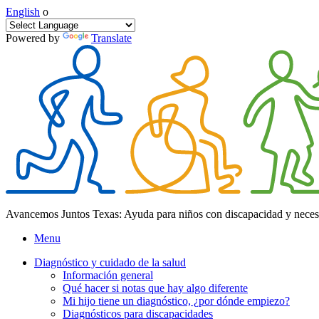
English
o
Powered by
Translate
Avancemos Juntos Texas: Ayuda para niños con discapacidad y neces
Menu
Diagnóstico y cuidado de la salud
Información general
Qué hacer si notas que hay algo diferente
Mi hijo tiene un diagnóstico, ¿por dónde empiezo?
Diagnósticos para discapacidades