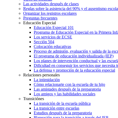
Las actividades después de clases
Reglas sobre la asistencia del 90% y el ausentismo escol
Organizar los registros escolares
Preguntas frecuentes
Educación Especial
Educación Especial 101
Programa de Educación Especial en la Primera Inf
Los servicios de ECSE
Sección 504
Colocación educativas
Proceso de admisión, evaluación y salida de la es
El programa de educación individualizada (IEP)
Los planes de intervención conductual y las escuel
Dificultad en conseguir los servicios que necesita t
La defensa y promoción de la educación especial
Relaciones personales
La intimidación
Cómo relacionarte con la escuela de tu hijo
Las amistades después de la preparatoria
Los amigos y las habilidades sociales
Transiciónes
La transición de la escuela pública
La transición entre escuelas
Estudios después de la preparatoria
Planeación para la transición a través del IEP