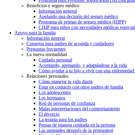
Programa para Personas Sordociegas con Discap
Beneficios y seguro médico
Información general
Apelando una decisión del seguro médico
Programa de primas de seguro médico (HIPP)
CHIP para niños con necesidades médicas especial
Apoyo para la familia
Información general
Consejos para padres de acogida y cuidadores
Preguntas frecuentes
La nueva normalidad
Cuidado personal
Aceptando, apenando, y adaptándose a la vida
Como ayudar a tu hijo a vivir con una enfermedad
Relaciones personales
Cómo manejar tu vida diaria
Estar en contacto con otros padres de familia
Los adolescentes
Los hermanos
Red de personas de confianza
Malas interpretaciones del comportamiento
El divorcio
La terapia para los padres
Pensar de manera centrada en la persona
Las amistades después de la preparatori