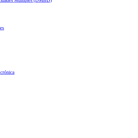
acidades Múltiples (DMBD)
es
 crónica