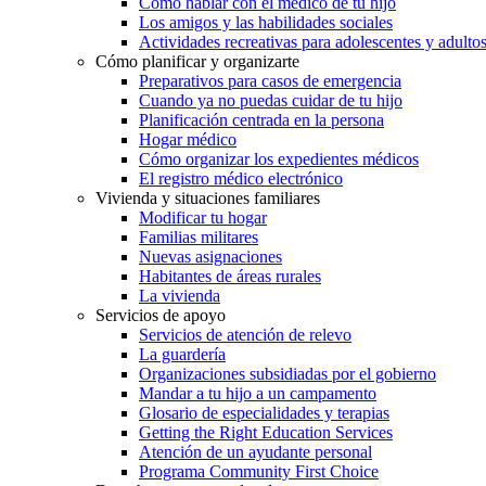
Cómo hablar con el médico de tu hijo
Los amigos y las habilidades sociales
Actividades recreativas para adolescentes y adulto
Cómo planificar y organizarte
Preparativos para casos de emergencia
Cuando ya no puedas cuidar de tu hijo
Planificación centrada en la persona
Hogar médico
Cómo organizar los expedientes médicos
El registro médico electrónico
Vivienda y situaciones familiares
Modificar tu hogar
Familias militares
Nuevas asignaciones
Habitantes de áreas rurales
La vivienda
Servicios de apoyo
Servicios de atención de relevo
La guardería
Organizaciones subsidiadas por el gobierno
Mandar a tu hijo a un campamento
Glosario de especialidades y terapias
Getting the Right Education Services
Atención de un ayudante personal
Programa Community First Choice