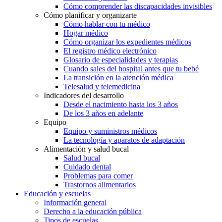
Cómo comprender las discapacidades invisibles
Cómo planificar y organizarte
Cómo hablar con tu médico
Hogar médico
Cómo organizar los expedientes médicos
El registro médico electrónico
Glosario de especialidades y terapias
Cuando sales del hospital antes que tu bebé
La transición en la atención médica
Telesalud y telemedicina
Indicadores del desarrollo
Desde el nacimiento hasta los 3 años
De los 3 años en adelante
Equipo
Equipo y suministros médicos
La tecnología y aparatos de adaptación
Alimentación y salud bucal
Salud bucal
Cuidado dental
Problemas para comer
Trastornos alimentarios
Educación y escuelas
Información general
Derecho a la educación pública
Tipos de escuelas