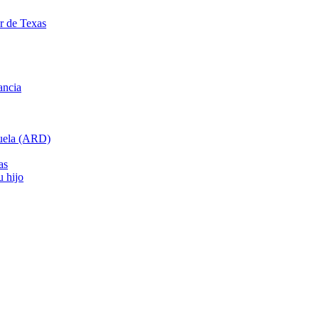
ar de Texas
ancia
cuela (ARD)
as
u hijo