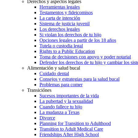
Derechos y aspectos legales
Herramientas legales
Testamentos y fideicomisos
La carta de intención
Sistema de justicia juvenil
Los derechos legales
Si violan los derechos de tu hijo
Opciones legales a partir de los 18 años
Tutela o custodia legal
Rights to a Public Education
Toma de decisiones con apoyo y poder notarial
Defender los derechos de tu hijo y cambiar los sis
Alimentación y salud bucal
Cuidado dental
Consejos y estrategias para la salud bucal
Problemas para comer
Transiciónes
Sucesos importantes de la vida
La pubertad y la sexualidad
Cuando fallece tu hijo
La mudanza a Texas
Divorce
Planning for Transition to Adulthood
Transition to Adult Medical Care
Friendships After High School