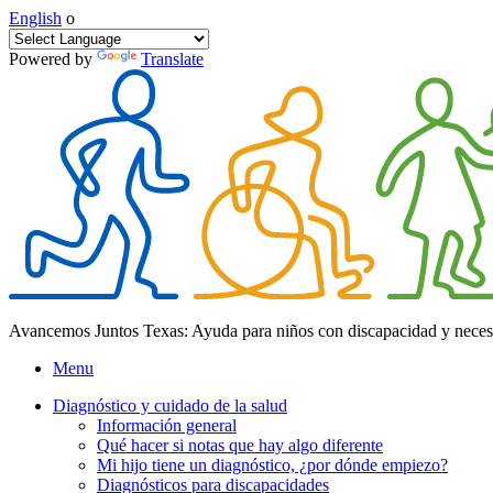
English
o
Powered by
Translate
Avancemos Juntos Texas: Ayuda para niños con discapacidad y neces
Menu
Diagnóstico y cuidado de la salud
Información general
Qué hacer si notas que hay algo diferente
Mi hijo tiene un diagnóstico, ¿por dónde empiezo?
Diagnósticos para discapacidades