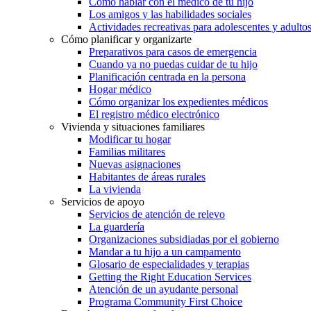
Cómo hablar con el médico de tu hijo
Los amigos y las habilidades sociales
Actividades recreativas para adolescentes y adulto
Cómo planificar y organizarte
Preparativos para casos de emergencia
Cuando ya no puedas cuidar de tu hijo
Planificación centrada en la persona
Hogar médico
Cómo organizar los expedientes médicos
El registro médico electrónico
Vivienda y situaciones familiares
Modificar tu hogar
Familias militares
Nuevas asignaciones
Habitantes de áreas rurales
La vivienda
Servicios de apoyo
Servicios de atención de relevo
La guardería
Organizaciones subsidiadas por el gobierno
Mandar a tu hijo a un campamento
Glosario de especialidades y terapias
Getting the Right Education Services
Atención de un ayudante personal
Programa Community First Choice