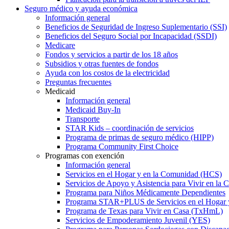
Seguro médico y ayuda económica
Información general
Beneficios de Seguridad de Ingreso Suplementario (SSI)
Beneficios del Seguro Social por Incapacidad (SSDI)
Medicare
Fondos y servicios a partir de los 18 años
Subsidios y otras fuentes de fondos
Ayuda con los costos de la electricidad
Preguntas frecuentes
Medicaid
Información general
Medicaid Buy-In
Transporte
STAR Kids – coordinación de servicios
Programa de primas de seguro médico (HIPP)
Programa Community First Choice
Programas con exención
Información general
Servicios en el Hogar y en la Comunidad (HCS)
Servicios de Apoyo y Asistencia para Vivir en l
Programa para Niños Médicamente Dependientes
Programa STAR+PLUS de Servicios en el Hogar
Programa de Texas para Vivir en Casa (TxHmL)
Servicios de Empoderamiento Juvenil (YES)