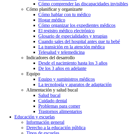
Cómo comprender las discapacidades invisibles
Cómo planificar y organizarte
Cómo hablar con tu médico
Hogar médico
Cómo organizar los expedientes médicos
El registro médico electrónico
Glosario de especialidades y terapias
Cuando sales del hospital antes que tu bebé
La transición en la atención médica
Telesalud y telemedicina
Indicadores del desarrollo
Desde el nacimiento hasta los 3 años
De los 3 años en adelante
Equipo
Equipo y suministros médicos
La tecnología y aparatos de adaptación
Alimentación y salud bucal
Salud bucal
Cuidado dental
Problemas para comer
Trastornos alimentarios
Educación y escuelas
Información general
Derecho a la educación pública
Tipos de escuelas