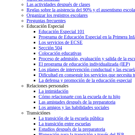
Las actividades después de clases
Reglas sobre la asistencia del 90% y el ausentismo escol
Organizar los registros escolares
Preguntas frecuentes
Educación Especial
Educación Especial 101
Programa de Educación Especial en la Primera Inf
Los servicios de ECSE
Sección 504
Colocación educativas
Proceso de admisión, evaluación y salida de la es
El programa de educación individualizada (IEP)
Los planes de intervención conductual y las escuel
Dificultad en conseguir los servicios que necesita t
La defensa y promoción de la educación especial
Relaciones personales
La intimidación
Cómo relacionarte con la escuela de tu hijo
Las amistades después de la preparatoria
Los amigos y las habilidades sociales
Transiciónes
La transición de la escuela pública
La transición entre escuelas
Estudios después de la preparatoria
Planeación para la transición a través del IEP