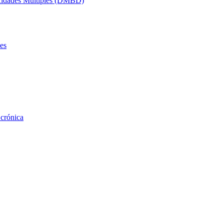
acidades Múltiples (DMBD)
es
 crónica