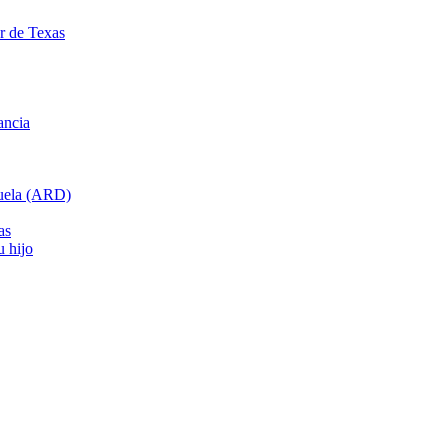
ar de Texas
ancia
cuela (ARD)
as
u hijo