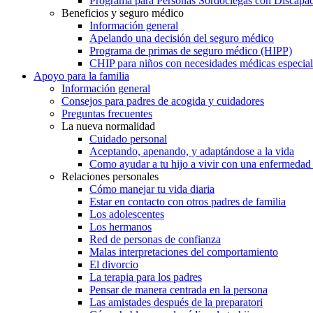
Programa para Personas Sordociegas con Discap
Beneficios y seguro médico
Información general
Apelando una decisión del seguro médico
Programa de primas de seguro médico (HIPP)
CHIP para niños con necesidades médicas especial
Apoyo para la familia
Información general
Consejos para padres de acogida y cuidadores
Preguntas frecuentes
La nueva normalidad
Cuidado personal
Aceptando, apenando, y adaptándose a la vida
Como ayudar a tu hijo a vivir con una enfermedad
Relaciones personales
Cómo manejar tu vida diaria
Estar en contacto con otros padres de familia
Los adolescentes
Los hermanos
Red de personas de confianza
Malas interpretaciones del comportamiento
El divorcio
La terapia para los padres
Pensar de manera centrada en la persona
Las amistades después de la preparatori