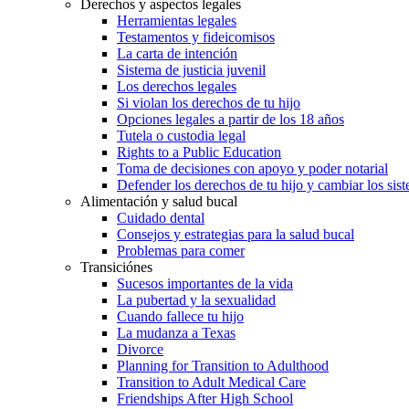
Derechos y aspectos legales
Herramientas legales
Testamentos y fideicomisos
La carta de intención
Sistema de justicia juvenil
Los derechos legales
Si violan los derechos de tu hijo
Opciones legales a partir de los 18 años
Tutela o custodia legal
Rights to a Public Education
Toma de decisiones con apoyo y poder notarial
Defender los derechos de tu hijo y cambiar los sis
Alimentación y salud bucal
Cuidado dental
Consejos y estrategias para la salud bucal
Problemas para comer
Transiciónes
Sucesos importantes de la vida
La pubertad y la sexualidad
Cuando fallece tu hijo
La mudanza a Texas
Divorce
Planning for Transition to Adulthood
Transition to Adult Medical Care
Friendships After High School