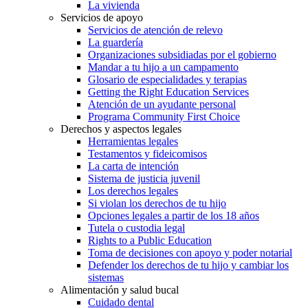
La vivienda
Servicios de apoyo
Servicios de atención de relevo
La guardería
Organizaciones subsidiadas por el gobierno
Mandar a tu hijo a un campamento
Glosario de especialidades y terapias
Getting the Right Education Services
Atención de un ayudante personal
Programa Community First Choice
Derechos y aspectos legales
Herramientas legales
Testamentos y fideicomisos
La carta de intención
Sistema de justicia juvenil
Los derechos legales
Si violan los derechos de tu hijo
Opciones legales a partir de los 18 años
Tutela o custodia legal
Rights to a Public Education
Toma de decisiones con apoyo y poder notarial
Defender los derechos de tu hijo y cambiar los
sistemas
Alimentación y salud bucal
Cuidado dental