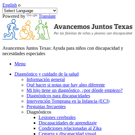
English
o
Powered by
Translate
Avancemos Juntos Texas: Ayuda para niños con discapacidad y
necesidades especiales
Menu
Diagnóstico y cuidado de la salud
Información general
Qué hacer si notas que hay algo diferente
Mi hijo tiene un diagnóstico, ¿por dónde empiezo?
Diagnósticos para discapacidades
Intervención Temprana en la Infancia (ECI)
Preguntas frecuentes
Diagnósticos
Lesiones cerebrales
Discapacidades de aprendizaje
Condiciones relacionadas al Zika
Ceguera y discapacidad visual