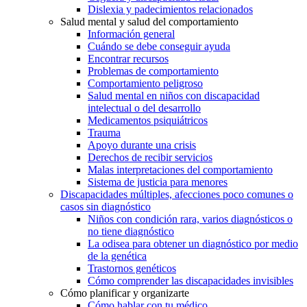
Dislexia y padecimientos relacionados
Salud mental y salud del comportamiento
Información general
Cuándo se debe conseguir ayuda
Encontrar recursos
Problemas de comportamiento
Comportamiento peligroso
Salud mental en niños con discapacidad
intelectual o del desarrollo
Medicamentos psiquiátricos
Trauma
Apoyo durante una crisis
Derechos de recibir servicios
Malas interpretaciones del comportamiento
Sistema de justicia para menores
Discapacidades múltiples, afecciones poco comunes o
casos sin diagnóstico
Niños con condición rara, varios diagnósticos o
no tiene diagnóstico
La odisea para obtener un diagnóstico por medio
de la genética
Trastornos genéticos
Cómo comprender las discapacidades invisibles
Cómo planificar y organizarte
Cómo hablar con tu médico