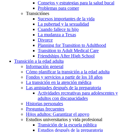
Consejos y estrategias para la salud bucal
Problemas para comer
Transiciónes
Sucesos importantes de la vida
La pubertad y la sexualidad
Cuando fallece tu hijo
La mudanza a Texas
Divorce
Planning for Transition to Adulthood
Transition to Adult Medical Care
Friendships After High School
Transición a la edad adulta
Información general
Cómo planificar la transición a la edad adulta
Fondos y servicios a partir de los 18 años
La transición en la atención médica
Las amistades después de la preparatoria
Actividades recreativas para adolescentes y
adultos con discapacidades
Historias personales
Preguntas frecuentes
Hijos adultos: Garantizar el apoyo
Estudios universitarios y vida profesional
Transición de la escuela pública
Estudios después de la preparatoria