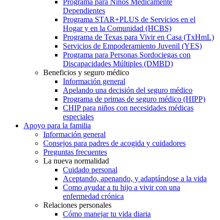
Programa para Niños Médicamente
Dependientes
Programa STAR+PLUS de Servicios en el
Hogar y en la Comunidad (HCBS)
Programa de Texas para Vivir en Casa (TxHmL)
Servicios de Empoderamiento Juvenil (YES)
Programa para Personas Sordociegas con
Discapacidades Múltiples (DMBD)
Beneficios y seguro médico
Información general
Apelando una decisión del seguro médico
Programa de primas de seguro médico (HIPP)
CHIP para niños con necesidades médicas
especiales
Apoyo para la familia
Información general
Consejos para padres de acogida y cuidadores
Preguntas frecuentes
La nueva normalidad
Cuidado personal
Aceptando, apenando, y adaptándose a la vida
Como ayudar a tu hijo a vivir con una
enfermedad crónica
Relaciones personales
Cómo manejar tu vida diaria