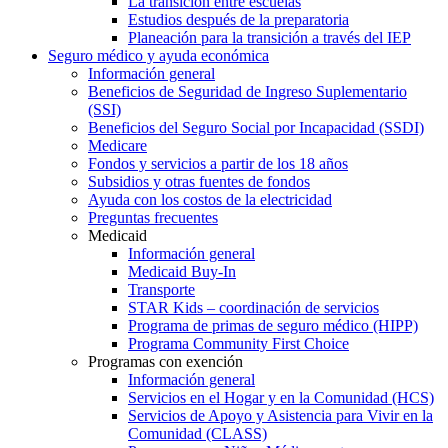
La transición entre escuelas
Estudios después de la preparatoria
Planeación para la transición a través del IEP
Seguro médico y ayuda económica
Información general
Beneficios de Seguridad de Ingreso Suplementario
(SSI)
Beneficios del Seguro Social por Incapacidad (SSDI)
Medicare
Fondos y servicios a partir de los 18 años
Subsidios y otras fuentes de fondos
Ayuda con los costos de la electricidad
Preguntas frecuentes
Medicaid
Información general
Medicaid Buy-In
Transporte
STAR Kids – coordinación de servicios
Programa de primas de seguro médico (HIPP)
Programa Community First Choice
Programas con exención
Información general
Servicios en el Hogar y en la Comunidad (HCS)
Servicios de Apoyo y Asistencia para Vivir en la
Comunidad (CLASS)