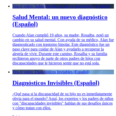
Vea el video: Salud Mental: un nuevo diagnóstico (Español)
Salud Mental: un nuevo diagnóstico
(Español)
Cuando Alan cumplió 19 años, su madre, Rosalba, notó un
cambio en su salud mental. Con ayuda de su médico, Alan fue
diagnosticado con trastorno bipolar. Este diagnóstico fue un
paso clave para cuidar de Alan y ayudarlo a recuperar la
alegría de vivir. Durante este camino, Rosalba y su familia
recibieron apoyo de parte de otros padres de hijos con
discapacidades que le hicieron sentir que no está sola.
Vea el video: Diagnósticos Invisibles (Español)
Diagnósticos Invisibles (Español)
¿Qué pasa si la discapacidad de su hijo no es inmediatamente
obvia para el mundo? Aquí, los expertos y los padres de niños
con "discapacidades invisibles" hablan de sus desafíos únicos
y cómo tratan con ellos.