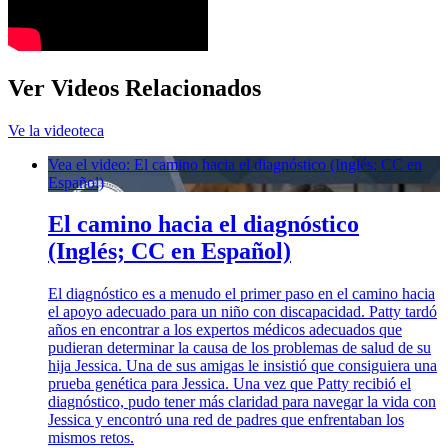
Ver Videos Relacionados
Ve la videoteca
Vea el video: El camino hacia el diagnóstico (Inglés; CC en
Español)
El camino hacia el diagnóstico
(Inglés; CC en Español)
El diagnóstico es a menudo el primer paso en el camino hacia
el apoyo adecuado para un niño con discapacidad. Patty tardó
años en encontrar a los expertos médicos adecuados que
pudieran determinar la causa de los problemas de salud de su
hija Jessica. Una de sus amigas le insistió que consiguiera una
prueba genética para Jessica. Una vez que Patty recibió el
diagnóstico, pudo tener más claridad para navegar la vida con
Jessica y encontró una red de padres que enfrentaban los
mismos retos.