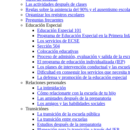
Las actividades después de clases
Reglas sobre la asistencia del 90% y el ausentismo escol
Organizar los registros escolares
Preguntas frecuentes
Educación Especial
Educación Especial 101
Programa de Educación Especial en la Primera Inf
Los servicios de ECSE
Sección 504
Colocación educativas
Proceso de admisión, evaluación y salida de la es
El programa de educación individualizada (IEP)
Los planes de intervención conductual y las escuel
Dificultad en conseguir los servicios que necesita t
La defensa y promoción de la educación especial
Relaciones personales
La intimidación
Cómo relacionarte con la escuela de tu hijo
Las amistades después de la preparatoria
Los amigos y las habilidades sociales
Transiciónes
La transición de la escuela pública
La transición entre escuelas
Estudios después de la preparatoria
Planeación para la transición a través del IEP