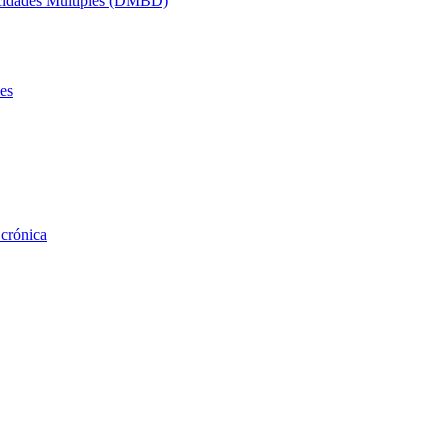
acidades Múltiples (DMBD)
es
 crónica