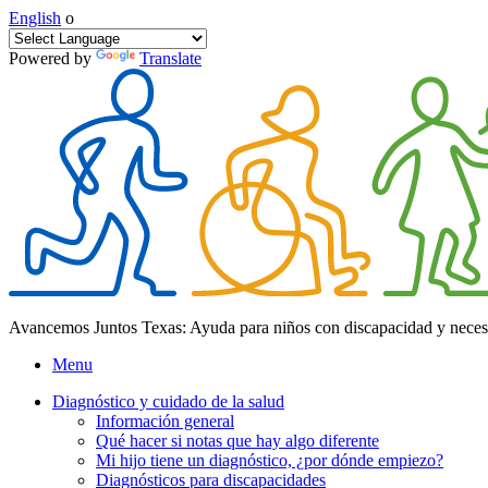
English
o
Powered by
Translate
Avancemos Juntos Texas: Ayuda para niños con discapacidad y neces
Menu
Diagnóstico y cuidado de la salud
Información general
Qué hacer si notas que hay algo diferente
Mi hijo tiene un diagnóstico, ¿por dónde empiezo?
Diagnósticos para discapacidades