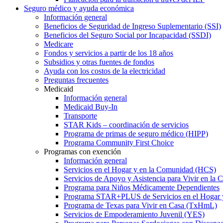
Seguro médico y ayuda económica
Información general
Beneficios de Seguridad de Ingreso Suplementario (SSI)
Beneficios del Seguro Social por Incapacidad (SSDI)
Medicare
Fondos y servicios a partir de los 18 años
Subsidios y otras fuentes de fondos
Ayuda con los costos de la electricidad
Preguntas frecuentes
Medicaid
Información general
Medicaid Buy-In
Transporte
STAR Kids – coordinación de servicios
Programa de primas de seguro médico (HIPP)
Programa Community First Choice
Programas con exención
Información general
Servicios en el Hogar y en la Comunidad (HCS)
Servicios de Apoyo y Asistencia para Vivir en l
Programa para Niños Médicamente Dependientes
Programa STAR+PLUS de Servicios en el Hogar
Programa de Texas para Vivir en Casa (TxHmL)
Servicios de Empoderamiento Juvenil (YES)