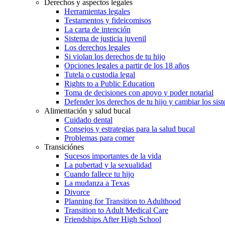
Derechos y aspectos legales
Herramientas legales
Testamentos y fideicomisos
La carta de intención
Sistema de justicia juvenil
Los derechos legales
Si violan los derechos de tu hijo
Opciones legales a partir de los 18 años
Tutela o custodia legal
Rights to a Public Education
Toma de decisiones con apoyo y poder notarial
Defender los derechos de tu hijo y cambiar los sis
Alimentación y salud bucal
Cuidado dental
Consejos y estrategias para la salud bucal
Problemas para comer
Transiciónes
Sucesos importantes de la vida
La pubertad y la sexualidad
Cuando fallece tu hijo
La mudanza a Texas
Divorce
Planning for Transition to Adulthood
Transition to Adult Medical Care
Friendships After High School