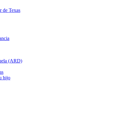
ar de Texas
ancia
cuela (ARD)
as
u hijo