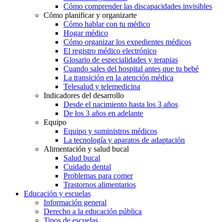
Cómo comprender las discapacidades invisibles
Cómo planificar y organizarte
Cómo hablar con tu médico
Hogar médico
Cómo organizar los expedientes médicos
El registro médico electrónico
Glosario de especialidades y terapias
Cuando sales del hospital antes que tu bebé
La transición en la atención médica
Telesalud y telemedicina
Indicadores del desarrollo
Desde el nacimiento hasta los 3 años
De los 3 años en adelante
Equipo
Equipo y suministros médicos
La tecnología y aparatos de adaptación
Alimentación y salud bucal
Salud bucal
Cuidado dental
Problemas para comer
Trastornos alimentarios
Educación y escuelas
Información general
Derecho a la educación pública
Tipos de escuelas