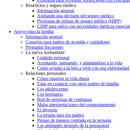
Programa para Personas Sordociegas con Discap
Beneficios y seguro médico
Información general
Apelando una decisión del seguro médico
Programa de primas de seguro médico (HIPP)
CHIP para niños con necesidades médicas especial
Apoyo para la familia
Información general
Consejos para padres de acogida y cuidadores
Preguntas frecuentes
La nueva normalidad
Cuidado personal
Aceptando, apenando, y adaptándose a la vida
Como ayudar a tu hijo a vivir con una enfermedad
Relaciones personales
Cómo manejar tu vida diaria
Estar en contacto con otros padres de familia
Los adolescentes
Los hermanos
Red de personas de confianza
Malas interpretaciones del comportamiento
El divorcio
La terapia para los padres
Pensar de manera centrada en la persona
Las amistades después de la preparatori