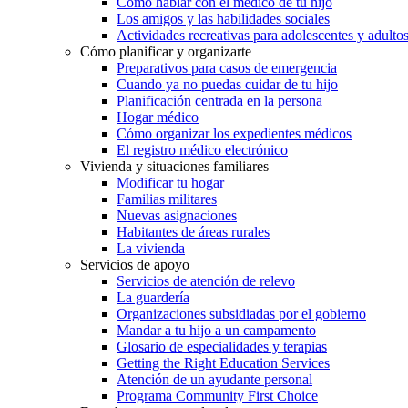
Cómo hablar con el médico de tu hijo
Los amigos y las habilidades sociales
Actividades recreativas para adolescentes y adulto
Cómo planificar y organizarte
Preparativos para casos de emergencia
Cuando ya no puedas cuidar de tu hijo
Planificación centrada en la persona
Hogar médico
Cómo organizar los expedientes médicos
El registro médico electrónico
Vivienda y situaciones familiares
Modificar tu hogar
Familias militares
Nuevas asignaciones
Habitantes de áreas rurales
La vivienda
Servicios de apoyo
Servicios de atención de relevo
La guardería
Organizaciones subsidiadas por el gobierno
Mandar a tu hijo a un campamento
Glosario de especialidades y terapias
Getting the Right Education Services
Atención de un ayudante personal
Programa Community First Choice