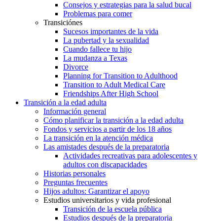
Consejos y estrategias para la salud bucal
Problemas para comer
Transiciónes
Sucesos importantes de la vida
La pubertad y la sexualidad
Cuando fallece tu hijo
La mudanza a Texas
Divorce
Planning for Transition to Adulthood
Transition to Adult Medical Care
Friendships After High School
Transición a la edad adulta
Información general
Cómo planificar la transición a la edad adulta
Fondos y servicios a partir de los 18 años
La transición en la atención médica
Las amistades después de la preparatoria
Actividades recreativas para adolescentes y
adultos con discapacidades
Historias personales
Preguntas frecuentes
Hijos adultos: Garantizar el apoyo
Estudios universitarios y vida profesional
Transición de la escuela pública
Estudios después de la preparatoria