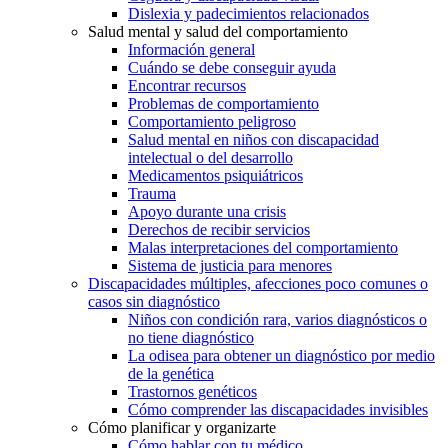
Dislexia y padecimientos relacionados
Salud mental y salud del comportamiento
Información general
Cuándo se debe conseguir ayuda
Encontrar recursos
Problemas de comportamiento
Comportamiento peligroso
Salud mental en niños con discapacidad
intelectual o del desarrollo
Medicamentos psiquiátricos
Trauma
Apoyo durante una crisis
Derechos de recibir servicios
Malas interpretaciones del comportamiento
Sistema de justicia para menores
Discapacidades múltiples, afecciones poco comunes o
casos sin diagnóstico
Niños con condición rara, varios diagnósticos o
no tiene diagnóstico
La odisea para obtener un diagnóstico por medio
de la genética
Trastornos genéticos
Cómo comprender las discapacidades invisibles
Cómo planificar y organizarte
Cómo hablar con tu médico