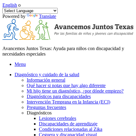
English
o
Powered by
Translate
Avancemos Juntos Texas: Ayuda para niños con discapacidad y
necesidades especiales
Menu
Diagnóstico y cuidado de la salud
Información general
Qué hacer si notas que hay algo diferente
Mi hijo tiene un diagnóstico, ¿por dónde empiezo?
Diagnósticos para discapacidades
Intervención Temprana en la Infancia (ECI)
Preguntas frecuentes
Diagnósticos
Lesiones cerebrales
Discapacidades de aprendizaje
Condiciones relacionadas al Zika
Ceguera y discapacidad visual