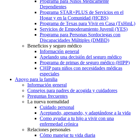
Programa para Niños Médicamente
Dependientes
Programa STAR+PLUS de Servicios en el
Hogar y en la Comunidad (HCBS)
Programa de Texas para Vivir en Casa (TxHmL)
Servicios de Empoderamiento Juvenil (YES)
Programa para Personas Sordociegas con
Discapacidades Múltiples (DMBD)
Beneficios y seguro médico
Información general
Apelando una decisión del seguro médico
Programa de primas de seguro médico (HIPP)
CHIP para niños con necesidades médicas
especiales
Apoyo para la familia
Información general
Consejos para padres de acogida y cuidadores
Preguntas frecuentes
La nueva normalidad
Cuidado personal
Aceptando, apenando, y adaptándose a la vida
Como ayudar a tu hijo a vivir con una
enfermedad crónica
Relaciones personales
Cómo manejar tu vida diaria