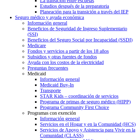
La transición entre escuelas
Estudios después de la preparatoria
Planeación para la transición a través del IEP
Seguro médico y ayuda económica
Información general
Beneficios de Seguridad de Ingreso Suplementario
(SSI)
Beneficios del Seguro Social por Incapacidad (SSDI)
Medicare
Fondos y servicios a partir de los 18 años
Subsidios y otras fuentes de fondos
Ayuda con los costos de la electricidad
Preguntas frecuentes
Medicaid
Información general
Medicaid Buy-In
Transporte
STAR Kids – coordinación de servicios
Programa de primas de seguro médico (HIPP)
Programa Community First Choice
Programas con exención
Información general
Servicios en el Hogar y en la Comunidad (HCS)
Servicios de Apoyo y Asistencia para Vivir en la
Comunidad (CLASS)