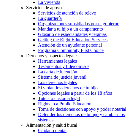
La vivienda
Servicios de apoyo
Servicios de atención de relevo
La guardería
Organizaciones subsidiadas por el gobierno
Mandar a tu hijo a un campamento
Glosario de especialidades y terapias
Getting the Right Education Services
Atención de un ayudante personal
Programa Community First Choice
Derechos y aspectos legales
Herramientas legales
Testamentos y fideicomisos
La carta de intención
Sistema de justicia juvenil
Los derechos legales
Si violan los derechos de tu hijo
Opciones legales a partir de los 18 años
Tutela o custodia legal
Rights to a Public Education
Toma de decisiones con apoyo y poder notarial
Defender los derechos de tu hijo y cambiar los
sistemas
Alimentación y salud bucal
Cuidado dental