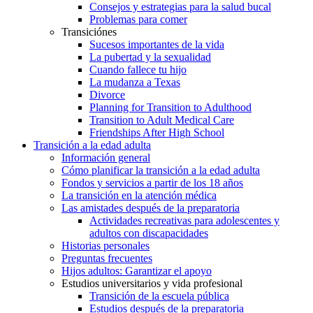
Consejos y estrategias para la salud bucal
Problemas para comer
Transiciónes
Sucesos importantes de la vida
La pubertad y la sexualidad
Cuando fallece tu hijo
La mudanza a Texas
Divorce
Planning for Transition to Adulthood
Transition to Adult Medical Care
Friendships After High School
Transición a la edad adulta
Información general
Cómo planificar la transición a la edad adulta
Fondos y servicios a partir de los 18 años
La transición en la atención médica
Las amistades después de la preparatoria
Actividades recreativas para adolescentes y
adultos con discapacidades
Historias personales
Preguntas frecuentes
Hijos adultos: Garantizar el apoyo
Estudios universitarios y vida profesional
Transición de la escuela pública
Estudios después de la preparatoria