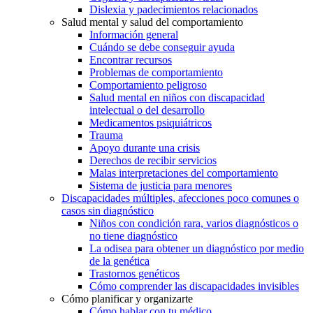
Dislexia y padecimientos relacionados
Salud mental y salud del comportamiento
Información general
Cuándo se debe conseguir ayuda
Encontrar recursos
Problemas de comportamiento
Comportamiento peligroso
Salud mental en niños con discapacidad
intelectual o del desarrollo
Medicamentos psiquiátricos
Trauma
Apoyo durante una crisis
Derechos de recibir servicios
Malas interpretaciones del comportamiento
Sistema de justicia para menores
Discapacidades múltiples, afecciones poco comunes o
casos sin diagnóstico
Niños con condición rara, varios diagnósticos o
no tiene diagnóstico
La odisea para obtener un diagnóstico por medio
de la genética
Trastornos genéticos
Cómo comprender las discapacidades invisibles
Cómo planificar y organizarte
Cómo hablar con tu médico