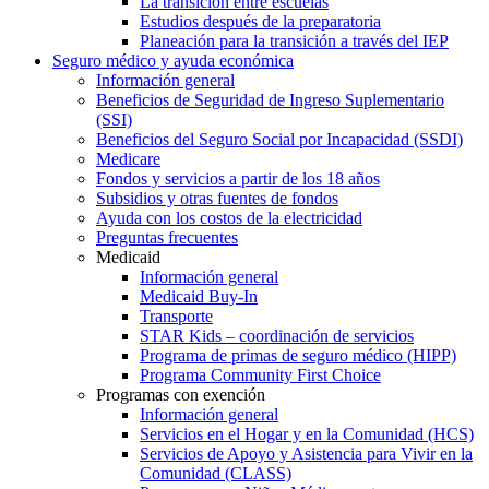
La transición entre escuelas
Estudios después de la preparatoria
Planeación para la transición a través del IEP
Seguro médico y ayuda económica
Información general
Beneficios de Seguridad de Ingreso Suplementario
(SSI)
Beneficios del Seguro Social por Incapacidad (SSDI)
Medicare
Fondos y servicios a partir de los 18 años
Subsidios y otras fuentes de fondos
Ayuda con los costos de la electricidad
Preguntas frecuentes
Medicaid
Información general
Medicaid Buy-In
Transporte
STAR Kids – coordinación de servicios
Programa de primas de seguro médico (HIPP)
Programa Community First Choice
Programas con exención
Información general
Servicios en el Hogar y en la Comunidad (HCS)
Servicios de Apoyo y Asistencia para Vivir en la
Comunidad (CLASS)