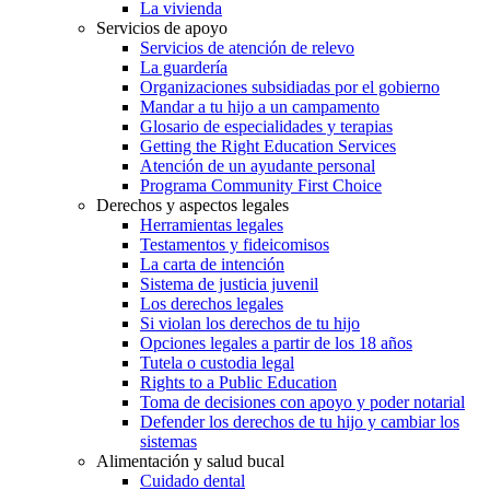
La vivienda
Servicios de apoyo
Servicios de atención de relevo
La guardería
Organizaciones subsidiadas por el gobierno
Mandar a tu hijo a un campamento
Glosario de especialidades y terapias
Getting the Right Education Services
Atención de un ayudante personal
Programa Community First Choice
Derechos y aspectos legales
Herramientas legales
Testamentos y fideicomisos
La carta de intención
Sistema de justicia juvenil
Los derechos legales
Si violan los derechos de tu hijo
Opciones legales a partir de los 18 años
Tutela o custodia legal
Rights to a Public Education
Toma de decisiones con apoyo y poder notarial
Defender los derechos de tu hijo y cambiar los
sistemas
Alimentación y salud bucal
Cuidado dental