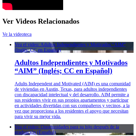
Ver Videos Relacionados
Ve la videoteca
Vea el video: Adultos Independientes y Motivados “AIM”
(Inglés; CC en Español)
Adultos Independientes y Motivados
“AIM” (Inglés; CC en Español)
Adults Independent and Motivated (AIM) es una comunidad
de viviendas en Austin, Texas, para adultos independientes
con discapacidad intelectual y del desarrollo. AIM permite a
sus residentes vivir en sus propios apartamentos y participar
en actividades divertidas con sus compañeros y vecinos, a la
vez que proporciona a los residentes el apoyo que necesitan
para vivir su mejor vida.
Vea el video: Oportunidades para su hijo después de la
graduación (Español)