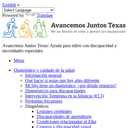
English
o
Powered by
Translate
Avancemos Juntos Texas: Ayuda para niños con discapacidad y
necesidades especiales
Menu
Diagnóstico y cuidado de la salud
Información general
Qué hacer si notas que hay algo diferente
Mi hijo tiene un diagnóstico, ¿por dónde empiezo?
Diagnósticos para discapacidades
Intervención Temprana en la Infancia (ECI)
Preguntas frecuentes
Diagnósticos
Lesiones cerebrales
Discapacidades de aprendizaje
Condiciones relacionadas al Zika
Ceguera y discapacidad visual