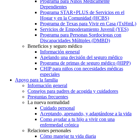
Programa para Niños Médicamente
Dependientes
Programa STAR+PLUS de Servicios en el
Hogar y en la Comunidad (HCBS)
Programa de Texas para Vivir en Casa (TxHmL)
Servicios de Empoderamiento Juvenil (YES)
Programa para Personas Sordociegas con
Discapacidades Múltiples (DMBD)
Beneficios y seguro médico
Información general
Apelando una decisión del seguro médico
Programa de primas de seguro médico (HIPP)
CHIP para niños con necesidades médicas
especiales
Apoyo para la familia
Información general
Consejos para padres de acogida y cuidadores
Preguntas frecuentes
La nueva normalidad
Cuidado personal
Aceptando, apenando, y adaptándose a la vida
Como ayudar a tu hijo a vivir con una
enfermedad crónica
Relaciones personales
Cómo manejar tu vida diaria