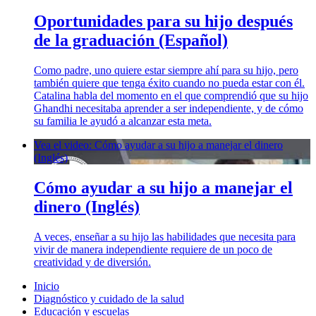
Oportunidades para su hijo después
de la graduación (Español)
Como padre, uno quiere estar siempre ahí para su hijo, pero
también quiere que tenga éxito cuando no pueda estar con él.
Catalina habla del momento en el que comprendió que su hijo
Ghandhi necesitaba aprender a ser independiente, y de cómo
su familia le ayudó a alcanzar esta meta.
Vea el video: Cómo ayudar a su hijo a manejar el dinero
(Inglés)
Cómo ayudar a su hijo a manejar el
dinero (Inglés)
A veces, enseñar a su hijo las habilidades que necesita para
vivir de manera independiente requiere de un poco de
creatividad y de diversión.
Inicio
Diagnóstico y cuidado de la salud
Educación y escuelas