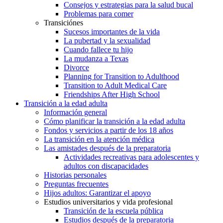
Consejos y estrategias para la salud bucal
Problemas para comer
Transiciónes
Sucesos importantes de la vida
La pubertad y la sexualidad
Cuando fallece tu hijo
La mudanza a Texas
Divorce
Planning for Transition to Adulthood
Transition to Adult Medical Care
Friendships After High School
Transición a la edad adulta
Información general
Cómo planificar la transición a la edad adulta
Fondos y servicios a partir de los 18 años
La transición en la atención médica
Las amistades después de la preparatoria
Actividades recreativas para adolescentes y
adultos con discapacidades
Historias personales
Preguntas frecuentes
Hijos adultos: Garantizar el apoyo
Estudios universitarios y vida profesional
Transición de la escuela pública
Estudios después de la preparatoria