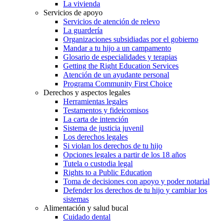
La vivienda
Servicios de apoyo
Servicios de atención de relevo
La guardería
Organizaciones subsidiadas por el gobierno
Mandar a tu hijo a un campamento
Glosario de especialidades y terapias
Getting the Right Education Services
Atención de un ayudante personal
Programa Community First Choice
Derechos y aspectos legales
Herramientas legales
Testamentos y fideicomisos
La carta de intención
Sistema de justicia juvenil
Los derechos legales
Si violan los derechos de tu hijo
Opciones legales a partir de los 18 años
Tutela o custodia legal
Rights to a Public Education
Toma de decisiones con apoyo y poder notarial
Defender los derechos de tu hijo y cambiar los
sistemas
Alimentación y salud bucal
Cuidado dental