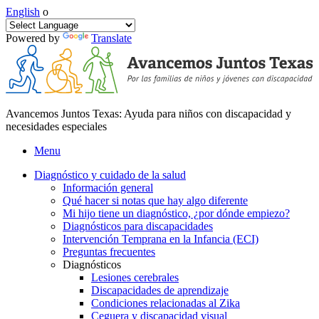
English
o
Powered by
Translate
Avancemos Juntos Texas: Ayuda para niños con discapacidad y
necesidades especiales
Menu
Diagnóstico y cuidado de la salud
Información general
Qué hacer si notas que hay algo diferente
Mi hijo tiene un diagnóstico, ¿por dónde empiezo?
Diagnósticos para discapacidades
Intervención Temprana en la Infancia (ECI)
Preguntas frecuentes
Diagnósticos
Lesiones cerebrales
Discapacidades de aprendizaje
Condiciones relacionadas al Zika
Ceguera y discapacidad visual