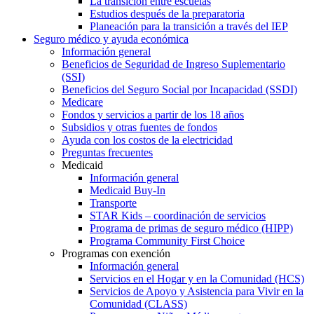
La transición entre escuelas
Estudios después de la preparatoria
Planeación para la transición a través del IEP
Seguro médico y ayuda económica
Información general
Beneficios de Seguridad de Ingreso Suplementario
(SSI)
Beneficios del Seguro Social por Incapacidad (SSDI)
Medicare
Fondos y servicios a partir de los 18 años
Subsidios y otras fuentes de fondos
Ayuda con los costos de la electricidad
Preguntas frecuentes
Medicaid
Información general
Medicaid Buy-In
Transporte
STAR Kids – coordinación de servicios
Programa de primas de seguro médico (HIPP)
Programa Community First Choice
Programas con exención
Información general
Servicios en el Hogar y en la Comunidad (HCS)
Servicios de Apoyo y Asistencia para Vivir en la
Comunidad (CLASS)