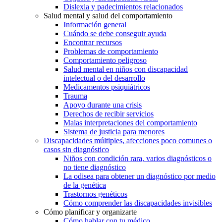
Dislexia y padecimientos relacionados
Salud mental y salud del comportamiento
Información general
Cuándo se debe conseguir ayuda
Encontrar recursos
Problemas de comportamiento
Comportamiento peligroso
Salud mental en niños con discapacidad
intelectual o del desarrollo
Medicamentos psiquiátricos
Trauma
Apoyo durante una crisis
Derechos de recibir servicios
Malas interpretaciones del comportamiento
Sistema de justicia para menores
Discapacidades múltiples, afecciones poco comunes o
casos sin diagnóstico
Niños con condición rara, varios diagnósticos o
no tiene diagnóstico
La odisea para obtener un diagnóstico por medio
de la genética
Trastornos genéticos
Cómo comprender las discapacidades invisibles
Cómo planificar y organizarte
Cómo hablar con tu médico