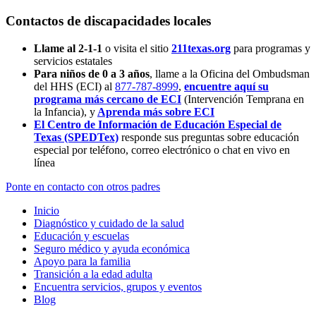
Contactos de discapacidades locales
Llame al 2-1-1
o visita el sitio
211texas.org
para programas y
servicios estatales
Para niños de 0 a 3 años
, llame a la Oficina del Ombudsman
del HHS (ECI) al
877-787-8999
,
encuentre aquí su
programa más cercano de ECI
(Intervención Temprana en
la Infancia),
y
Aprenda más sobre ECI
El Centro de Información de Educación Especial de
Texas (SPEDTex)
responde sus preguntas sobre educación
especial por teléfono, correo electrónico o chat en vivo en
línea
Ponte en contacto con otros padres
Inicio
Diagnóstico y cuidado de la salud
Educación y escuelas
Seguro médico y ayuda económica
Apoyo para la familia
Transición a la edad adulta
Encuentra servicios, grupos y eventos
Blog