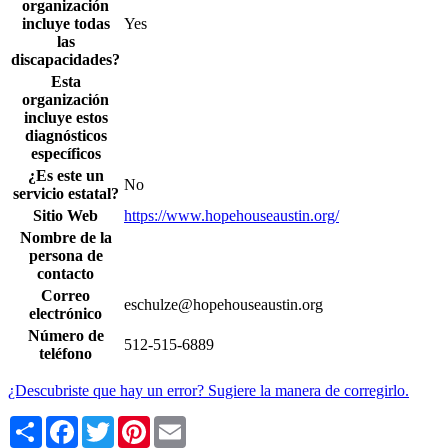
organización
incluye todas
Yes
las
discapacidades?
Esta
organización
incluye estos
diagnósticos
específicos
¿Es este un
No
servicio estatal?
Sitio Web
https://www.hopehouseaustin.org/
Nombre de la
persona de
contacto
Correo
eschulze@hopehouseaustin.org
electrónico
Número de
512-515-6889
teléfono
¿Descubriste que hay un error? Sugiere la manera de corregirlo.
Share
Facebook
Twitter
Pinterest
Email