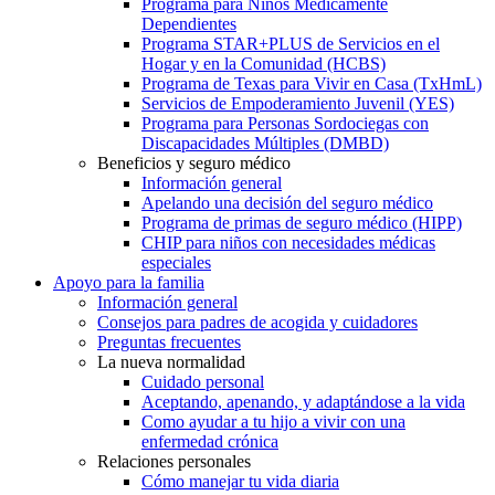
Programa para Niños Médicamente
Dependientes
Programa STAR+PLUS de Servicios en el
Hogar y en la Comunidad (HCBS)
Programa de Texas para Vivir en Casa (TxHmL)
Servicios de Empoderamiento Juvenil (YES)
Programa para Personas Sordociegas con
Discapacidades Múltiples (DMBD)
Beneficios y seguro médico
Información general
Apelando una decisión del seguro médico
Programa de primas de seguro médico (HIPP)
CHIP para niños con necesidades médicas
especiales
Apoyo para la familia
Información general
Consejos para padres de acogida y cuidadores
Preguntas frecuentes
La nueva normalidad
Cuidado personal
Aceptando, apenando, y adaptándose a la vida
Como ayudar a tu hijo a vivir con una
enfermedad crónica
Relaciones personales
Cómo manejar tu vida diaria