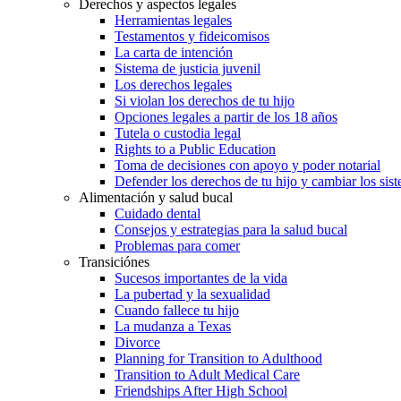
Derechos y aspectos legales
Herramientas legales
Testamentos y fideicomisos
La carta de intención
Sistema de justicia juvenil
Los derechos legales
Si violan los derechos de tu hijo
Opciones legales a partir de los 18 años
Tutela o custodia legal
Rights to a Public Education
Toma de decisiones con apoyo y poder notarial
Defender los derechos de tu hijo y cambiar los sis
Alimentación y salud bucal
Cuidado dental
Consejos y estrategias para la salud bucal
Problemas para comer
Transiciónes
Sucesos importantes de la vida
La pubertad y la sexualidad
Cuando fallece tu hijo
La mudanza a Texas
Divorce
Planning for Transition to Adulthood
Transition to Adult Medical Care
Friendships After High School