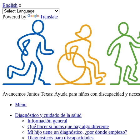
English
o
Powered by
Translate
Avancemos Juntos Texas: Ayuda para niños con discapacidad y neces
Menu
Diagnóstico y cuidado de la salud
Información general
Qué hacer si notas que hay algo diferente
Mi hijo tiene un diagnóstico, ¿por dónde empiezo?
Diagnósticos para discapacidades