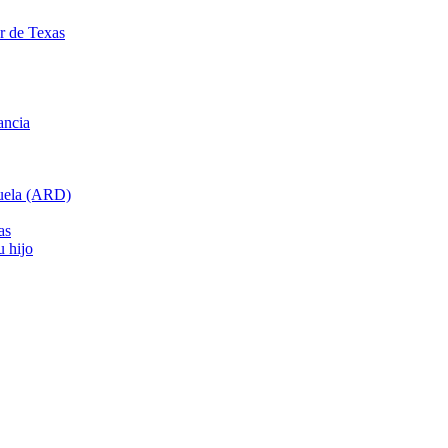
ar de Texas
ancia
cuela (ARD)
as
u hijo