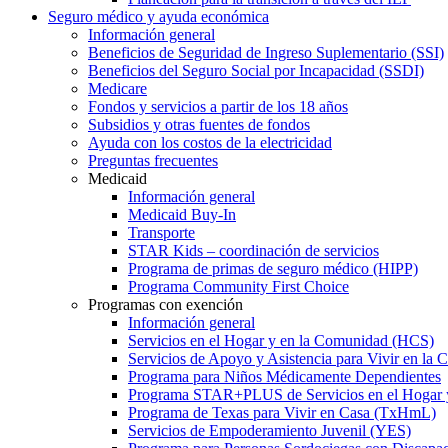
Seguro médico y ayuda económica
Información general
Beneficios de Seguridad de Ingreso Suplementario (SSI)
Beneficios del Seguro Social por Incapacidad (SSDI)
Medicare
Fondos y servicios a partir de los 18 años
Subsidios y otras fuentes de fondos
Ayuda con los costos de la electricidad
Preguntas frecuentes
Medicaid
Información general
Medicaid Buy-In
Transporte
STAR Kids – coordinación de servicios
Programa de primas de seguro médico (HIPP)
Programa Community First Choice
Programas con exención
Información general
Servicios en el Hogar y en la Comunidad (HCS)
Servicios de Apoyo y Asistencia para Vivir en l
Programa para Niños Médicamente Dependientes
Programa STAR+PLUS de Servicios en el Hogar
Programa de Texas para Vivir en Casa (TxHmL)
Servicios de Empoderamiento Juvenil (YES)