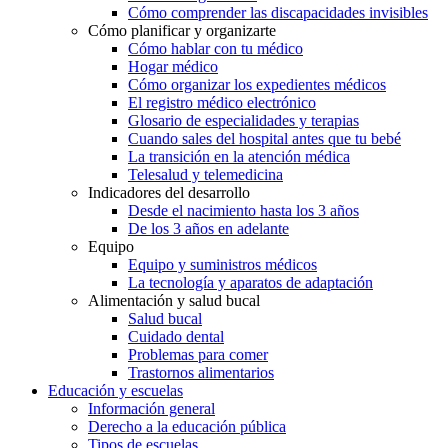
Cómo comprender las discapacidades invisibles
Cómo planificar y organizarte
Cómo hablar con tu médico
Hogar médico
Cómo organizar los expedientes médicos
El registro médico electrónico
Glosario de especialidades y terapias
Cuando sales del hospital antes que tu bebé
La transición en la atención médica
Telesalud y telemedicina
Indicadores del desarrollo
Desde el nacimiento hasta los 3 años
De los 3 años en adelante
Equipo
Equipo y suministros médicos
La tecnología y aparatos de adaptación
Alimentación y salud bucal
Salud bucal
Cuidado dental
Problemas para comer
Trastornos alimentarios
Educación y escuelas
Información general
Derecho a la educación pública
Tipos de escuelas