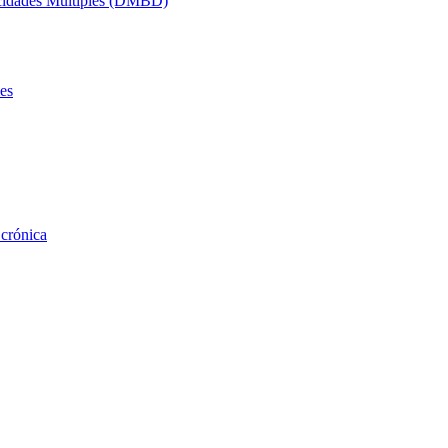
acidades Múltiples (DMBD)
es
 crónica