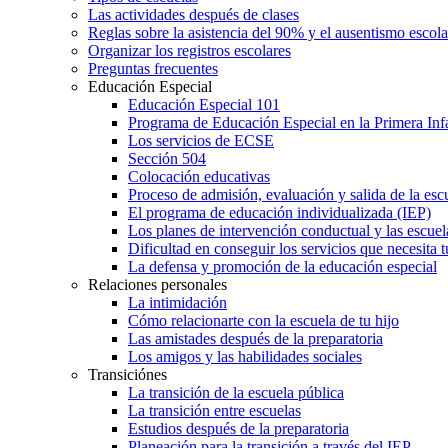
Las actividades después de clases
Reglas sobre la asistencia del 90% y el ausentismo escol
Organizar los registros escolares
Preguntas frecuentes
Educación Especial
Educación Especial 101
Programa de Educación Especial en la Primera Inf
Los servicios de ECSE
Sección 504
Colocación educativas
Proceso de admisión, evaluación y salida de la es
El programa de educación individualizada (IEP)
Los planes de intervención conductual y las escuel
Dificultad en conseguir los servicios que necesita t
La defensa y promoción de la educación especial
Relaciones personales
La intimidación
Cómo relacionarte con la escuela de tu hijo
Las amistades después de la preparatoria
Los amigos y las habilidades sociales
Transiciónes
La transición de la escuela pública
La transición entre escuelas
Estudios después de la preparatoria
Planeación para la transición a través del IEP