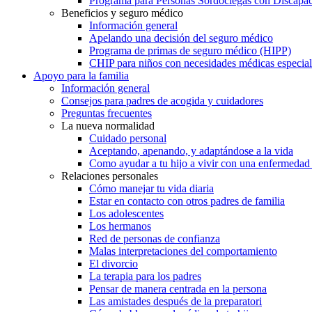
Programa para Personas Sordociegas con Discap
Beneficios y seguro médico
Información general
Apelando una decisión del seguro médico
Programa de primas de seguro médico (HIPP)
CHIP para niños con necesidades médicas especial
Apoyo para la familia
Información general
Consejos para padres de acogida y cuidadores
Preguntas frecuentes
La nueva normalidad
Cuidado personal
Aceptando, apenando, y adaptándose a la vida
Como ayudar a tu hijo a vivir con una enfermedad
Relaciones personales
Cómo manejar tu vida diaria
Estar en contacto con otros padres de familia
Los adolescentes
Los hermanos
Red de personas de confianza
Malas interpretaciones del comportamiento
El divorcio
La terapia para los padres
Pensar de manera centrada en la persona
Las amistades después de la preparatori