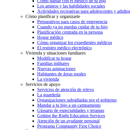
Cómo hablar con el médico de tu hijo
Los amigos y las habilidades sociales
Actividades recreativas para adolescentes y adulto
Cómo planificar y organizarte
Preparativos para casos de emergencia
Cuando ya no puedas cuidar de tu hijo
Planificación centrada en la persona
Hogar médico
Cómo organizar los expedientes médicos
El registro médico electrónico
Vivienda y situaciones familiares
Modificar tu hogar
Familias militares
Nuevas asignaciones
Habitantes de áreas rurales
La vivienda
Servicios de apoyo
Servicios de atención de relevo
La guardería
Organizaciones subsidiadas por el gobierno
Mandar a tu hijo a un campamento
Glosario de especialidades y terapias
Getting the Right Education Services
Atención de un ayudante personal
Programa Community First Choice