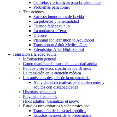
Consejos y estrategias para la salud bucal
Problemas para comer
Transiciónes
Sucesos importantes de la vida
La pubertad y la sexualidad
Cuando fallece tu hijo
La mudanza a Texas
Divorce
Planning for Transition to Adulthood
Transition to Adult Medical Care
Friendships After High School
Transición a la edad adulta
Información general
Cómo planificar la transición a la edad adulta
Fondos y servicios a partir de los 18 años
La transición en la atención médica
Las amistades después de la preparatoria
Actividades recreativas para adolescentes y
adultos con discapacidades
Historias personales
Preguntas frecuentes
Hijos adultos: Garantizar el apoyo
Estudios universitarios y vida profesional
Transición de la escuela pública
Estudios después de la preparatoria