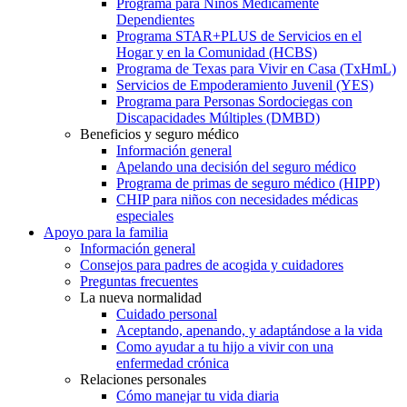
Programa para Niños Médicamente
Dependientes
Programa STAR+PLUS de Servicios en el
Hogar y en la Comunidad (HCBS)
Programa de Texas para Vivir en Casa (TxHmL)
Servicios de Empoderamiento Juvenil (YES)
Programa para Personas Sordociegas con
Discapacidades Múltiples (DMBD)
Beneficios y seguro médico
Información general
Apelando una decisión del seguro médico
Programa de primas de seguro médico (HIPP)
CHIP para niños con necesidades médicas
especiales
Apoyo para la familia
Información general
Consejos para padres de acogida y cuidadores
Preguntas frecuentes
La nueva normalidad
Cuidado personal
Aceptando, apenando, y adaptándose a la vida
Como ayudar a tu hijo a vivir con una
enfermedad crónica
Relaciones personales
Cómo manejar tu vida diaria