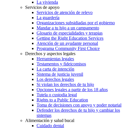
La vivienda
Servicios de apoyo
Servicios de atención de relevo
La guardería
Organizaciones subsidiadas por el gobierno
Mandar a tu hijo a un campamento
Glosario de especialidades y terapias
Getting the Right Education Services
Atención de un ayudante personal
Programa Community First Choice
Derechos y aspectos legales
Herramientas legales
Testamentos y fideicomisos
La carta de intención
Sistema de justicia juvenil
Los derechos legales
Si violan los derechos de tu hijo
Opciones legales a partir de los 18 años
Tutela o custodia legal
Rights to a Public Education
Toma de decisiones con apoyo y poder notarial
Defender los derechos de tu hijo y cambiar los
sistemas
Alimentación y salud bucal
Cuidado dental