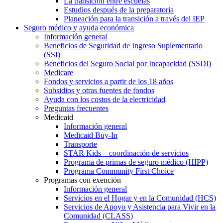
La transición entre escuelas
Estudios después de la preparatoria
Planeación para la transición a través del IEP
Seguro médico y ayuda económica
Información general
Beneficios de Seguridad de Ingreso Suplementario
(SSI)
Beneficios del Seguro Social por Incapacidad (SSDI)
Medicare
Fondos y servicios a partir de los 18 años
Subsidios y otras fuentes de fondos
Ayuda con los costos de la electricidad
Preguntas frecuentes
Medicaid
Información general
Medicaid Buy-In
Transporte
STAR Kids – coordinación de servicios
Programa de primas de seguro médico (HIPP)
Programa Community First Choice
Programas con exención
Información general
Servicios en el Hogar y en la Comunidad (HCS)
Servicios de Apoyo y Asistencia para Vivir en la
Comunidad (CLASS)