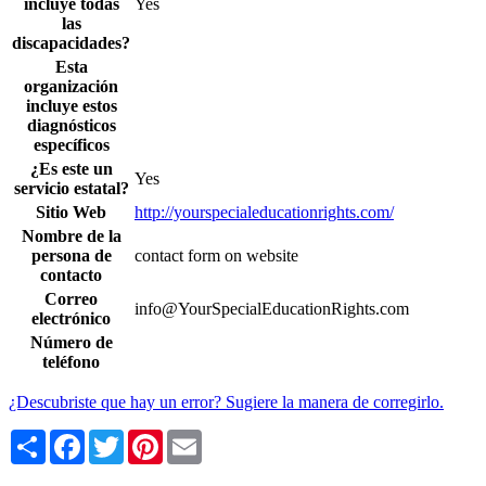
incluye todas
Yes
las
discapacidades?
Esta
organización
incluye estos
diagnósticos
específicos
¿Es este un
Yes
servicio estatal?
Sitio Web
http://yourspecialeducationrights.com/
Nombre de la
persona de
contact form on website
contacto
Correo
info@YourSpecialEducationRights.com
electrónico
Número de
teléfono
¿Descubriste que hay un error? Sugiere la manera de corregirlo.
Share
Facebook
Twitter
Pinterest
Email