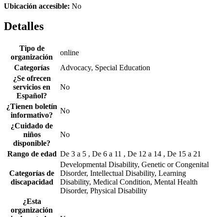
Ubicación accesible:
No
Detalles
Tipo de
online
organización
Categorías
Advocacy, Special Education
¿Se ofrecen
servicios en
No
Español?
¿Tienen boletín
No
informativo?
¿Cuidado de
niños
No
disponible?
Rango de edad
De 3 a 5 , De 6 a 11 , De 12 a 14 , De 15 a 21
Developmental Disability, Genetic or Congenital
Categorías de
Disorder, Intellectual Disability, Learning
discapacidad
Disability, Medical Condition, Mental Health
Disorder, Physical Disability
¿Esta
organización