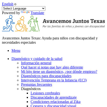
English
o
Powered by
Translate
Avancemos Juntos Texas: Ayuda para niños con discapacidad y
necesidades especiales
Menu
Diagnóstico y cuidado de la salud
Información general
Qué hacer si notas que hay algo diferente
Mi hijo tiene un diagnóstico, ¿por dónde empiezo?
Diagnósticos para discapacidades
Intervención Temprana en la Infancia (ECI)
Preguntas frecuentes
Diagnósticos
Lesiones cerebrales
Discapacidades de aprendizaje
Condiciones relacionadas al Zika
Ceguera y discapacidad visual