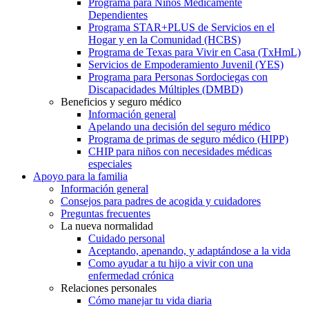
Programa para Niños Médicamente
Dependientes
Programa STAR+PLUS de Servicios en el
Hogar y en la Comunidad (HCBS)
Programa de Texas para Vivir en Casa (TxHmL)
Servicios de Empoderamiento Juvenil (YES)
Programa para Personas Sordociegas con
Discapacidades Múltiples (DMBD)
Beneficios y seguro médico
Información general
Apelando una decisión del seguro médico
Programa de primas de seguro médico (HIPP)
CHIP para niños con necesidades médicas
especiales
Apoyo para la familia
Información general
Consejos para padres de acogida y cuidadores
Preguntas frecuentes
La nueva normalidad
Cuidado personal
Aceptando, apenando, y adaptándose a la vida
Como ayudar a tu hijo a vivir con una
enfermedad crónica
Relaciones personales
Cómo manejar tu vida diaria