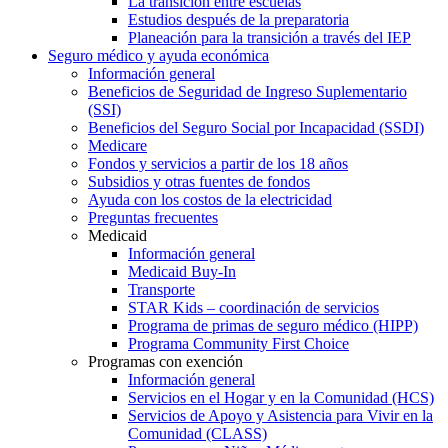
La transición entre escuelas
Estudios después de la preparatoria
Planeación para la transición a través del IEP
Seguro médico y ayuda económica
Información general
Beneficios de Seguridad de Ingreso Suplementario
(SSI)
Beneficios del Seguro Social por Incapacidad (SSDI)
Medicare
Fondos y servicios a partir de los 18 años
Subsidios y otras fuentes de fondos
Ayuda con los costos de la electricidad
Preguntas frecuentes
Medicaid
Información general
Medicaid Buy-In
Transporte
STAR Kids – coordinación de servicios
Programa de primas de seguro médico (HIPP)
Programa Community First Choice
Programas con exención
Información general
Servicios en el Hogar y en la Comunidad (HCS)
Servicios de Apoyo y Asistencia para Vivir en la
Comunidad (CLASS)