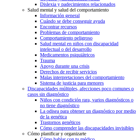
Dislexia y padecimientos relacionados
Salud mental y salud del comportamiento
Información general
Cuándo se debe conseguir ayuda
Encontrar recursos
Problemas de comportamiento
Comportamiento peligroso
Salud mental en niños con discapacidad
intelectual o del desarrollo
Medicamentos psiquiátricos
Trauma
Apoyo durante una crisis
Derechos de recibir servicios
Malas interpretaciones del comportamiento
Sistema de justicia para menores
Discapacidades múltiples, afecciones poco comunes o
casos sin diagnóstico
Niños con condición rara, varios diagnósticos o
no tiene diagnóstico
La odisea para obtener un diagnóstico por medio
de la genética
Trastornos genéticos
Cómo comprender las discapacidades invisibles
Cómo planificar y organizarte
Cómo hablar con tu médico