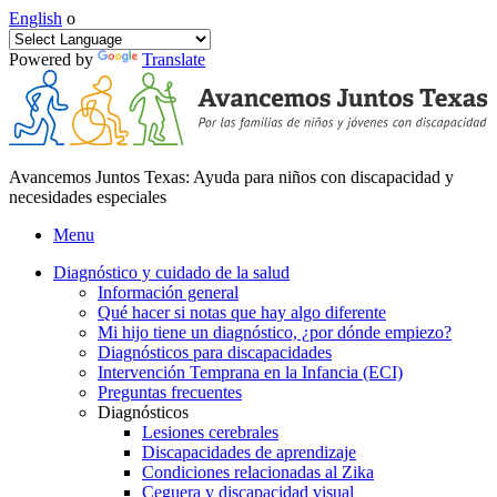
English
o
Powered by
Translate
Avancemos Juntos Texas: Ayuda para niños con discapacidad y
necesidades especiales
Menu
Diagnóstico y cuidado de la salud
Información general
Qué hacer si notas que hay algo diferente
Mi hijo tiene un diagnóstico, ¿por dónde empiezo?
Diagnósticos para discapacidades
Intervención Temprana en la Infancia (ECI)
Preguntas frecuentes
Diagnósticos
Lesiones cerebrales
Discapacidades de aprendizaje
Condiciones relacionadas al Zika
Ceguera y discapacidad visual