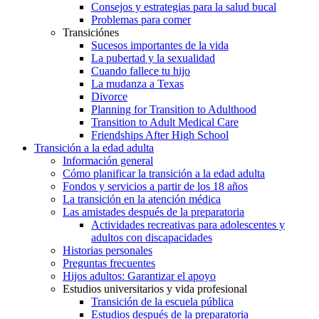
Consejos y estrategias para la salud bucal
Problemas para comer
Transiciónes
Sucesos importantes de la vida
La pubertad y la sexualidad
Cuando fallece tu hijo
La mudanza a Texas
Divorce
Planning for Transition to Adulthood
Transition to Adult Medical Care
Friendships After High School
Transición a la edad adulta
Información general
Cómo planificar la transición a la edad adulta
Fondos y servicios a partir de los 18 años
La transición en la atención médica
Las amistades después de la preparatoria
Actividades recreativas para adolescentes y
adultos con discapacidades
Historias personales
Preguntas frecuentes
Hijos adultos: Garantizar el apoyo
Estudios universitarios y vida profesional
Transición de la escuela pública
Estudios después de la preparatoria