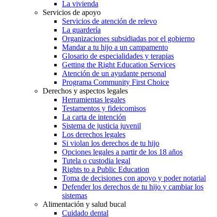
La vivienda
Servicios de apoyo
Servicios de atención de relevo
La guardería
Organizaciones subsidiadas por el gobierno
Mandar a tu hijo a un campamento
Glosario de especialidades y terapias
Getting the Right Education Services
Atención de un ayudante personal
Programa Community First Choice
Derechos y aspectos legales
Herramientas legales
Testamentos y fideicomisos
La carta de intención
Sistema de justicia juvenil
Los derechos legales
Si violan los derechos de tu hijo
Opciones legales a partir de los 18 años
Tutela o custodia legal
Rights to a Public Education
Toma de decisiones con apoyo y poder notarial
Defender los derechos de tu hijo y cambiar los
sistemas
Alimentación y salud bucal
Cuidado dental