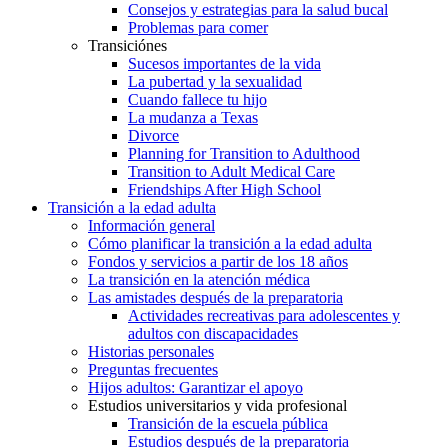
Consejos y estrategias para la salud bucal
Problemas para comer
Transiciónes
Sucesos importantes de la vida
La pubertad y la sexualidad
Cuando fallece tu hijo
La mudanza a Texas
Divorce
Planning for Transition to Adulthood
Transition to Adult Medical Care
Friendships After High School
Transición a la edad adulta
Información general
Cómo planificar la transición a la edad adulta
Fondos y servicios a partir de los 18 años
La transición en la atención médica
Las amistades después de la preparatoria
Actividades recreativas para adolescentes y
adultos con discapacidades
Historias personales
Preguntas frecuentes
Hijos adultos: Garantizar el apoyo
Estudios universitarios y vida profesional
Transición de la escuela pública
Estudios después de la preparatoria