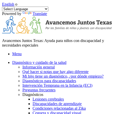
English
o
Powered by
Translate
Avancemos Juntos Texas: Ayuda para niños con discapacidad y
necesidades especiales
Menu
Diagnóstico y cuidado de la salud
Información general
Qué hacer si notas que hay algo diferente
Mi hijo tiene un diagnóstico, ¿por dónde empiezo?
Diagnósticos para discapacidades
Intervención Temprana en la Infancia (ECI)
Preguntas frecuentes
Diagnósticos
Lesiones cerebrales
Discapacidades de aprendizaje
Condiciones relacionadas al Zika
Ceguera y discapacidad visual