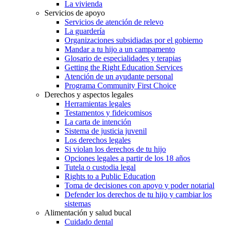
La vivienda
Servicios de apoyo
Servicios de atención de relevo
La guardería
Organizaciones subsidiadas por el gobierno
Mandar a tu hijo a un campamento
Glosario de especialidades y terapias
Getting the Right Education Services
Atención de un ayudante personal
Programa Community First Choice
Derechos y aspectos legales
Herramientas legales
Testamentos y fideicomisos
La carta de intención
Sistema de justicia juvenil
Los derechos legales
Si violan los derechos de tu hijo
Opciones legales a partir de los 18 años
Tutela o custodia legal
Rights to a Public Education
Toma de decisiones con apoyo y poder notarial
Defender los derechos de tu hijo y cambiar los
sistemas
Alimentación y salud bucal
Cuidado dental