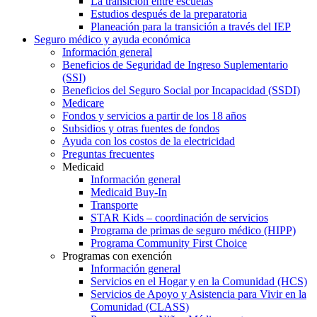
La transición entre escuelas
Estudios después de la preparatoria
Planeación para la transición a través del IEP
Seguro médico y ayuda económica
Información general
Beneficios de Seguridad de Ingreso Suplementario
(SSI)
Beneficios del Seguro Social por Incapacidad (SSDI)
Medicare
Fondos y servicios a partir de los 18 años
Subsidios y otras fuentes de fondos
Ayuda con los costos de la electricidad
Preguntas frecuentes
Medicaid
Información general
Medicaid Buy-In
Transporte
STAR Kids – coordinación de servicios
Programa de primas de seguro médico (HIPP)
Programa Community First Choice
Programas con exención
Información general
Servicios en el Hogar y en la Comunidad (HCS)
Servicios de Apoyo y Asistencia para Vivir en la
Comunidad (CLASS)