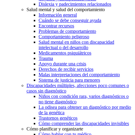
Dislexia y padecimientos relacionados
Salud mental y salud del comportamiento
Información general
Cuándo se debe conseguir ayuda
Encontrar recursos
Problemas de comportamiento
Comportamiento peligroso
Salud mental en niños con discapacidad
intelectual o del desarrollo
Medicamentos psiquiátricos
Trauma
Apoyo durante una crisis
Derechos de recibir servicios
Malas interpretaciones del comportamiento
Sistema de justicia para menores
Discapacidades múltiples, afecciones poco comunes o
casos sin diagnóstico
Niños con condición rara, varios diagnósticos o
no tiene diagnóstico
La odisea para obtener un diagnóstico por medio
de la genética
Trastornos genéticos
Cómo comprender las discapacidades invisibles
Cómo planificar y organizarte
Cómo hablar con tu médico