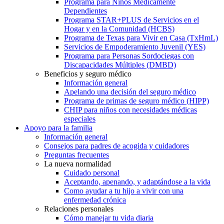
Programa para Niños Médicamente
Dependientes
Programa STAR+PLUS de Servicios en el
Hogar y en la Comunidad (HCBS)
Programa de Texas para Vivir en Casa (TxHmL)
Servicios de Empoderamiento Juvenil (YES)
Programa para Personas Sordociegas con
Discapacidades Múltiples (DMBD)
Beneficios y seguro médico
Información general
Apelando una decisión del seguro médico
Programa de primas de seguro médico (HIPP)
CHIP para niños con necesidades médicas
especiales
Apoyo para la familia
Información general
Consejos para padres de acogida y cuidadores
Preguntas frecuentes
La nueva normalidad
Cuidado personal
Aceptando, apenando, y adaptándose a la vida
Como ayudar a tu hijo a vivir con una
enfermedad crónica
Relaciones personales
Cómo manejar tu vida diaria