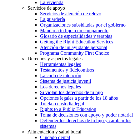
La vivienda
Servicios de apoyo
Servicios de atención de relevo
La guardería
Organizaciones subsidiadas por el gobierno
Mandar a tu hijo a un campamento
Glosario de especialidades y terapias
Getting the Right Education Services
Atención de un ayudante personal
Programa Community First Choice
Derechos y aspectos legales
Herramientas legales
Testamentos y fideicomisos
La carta de intención
Sistema de justicia juvenil
Los derechos legales
Si violan los derechos de tu hijo
Opciones legales a partir de los 18 años
Tutela o custodia legal
Rights to a Public Education
Toma de decisiones con apoyo y poder notarial
Defender los derechos de tu hijo y cambiar los
sistemas
Alimentación y salud bucal
Cuidado dental