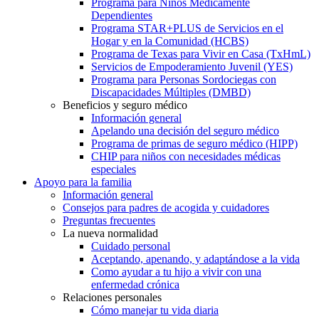
Programa para Niños Médicamente
Dependientes
Programa STAR+PLUS de Servicios en el
Hogar y en la Comunidad (HCBS)
Programa de Texas para Vivir en Casa (TxHmL)
Servicios de Empoderamiento Juvenil (YES)
Programa para Personas Sordociegas con
Discapacidades Múltiples (DMBD)
Beneficios y seguro médico
Información general
Apelando una decisión del seguro médico
Programa de primas de seguro médico (HIPP)
CHIP para niños con necesidades médicas
especiales
Apoyo para la familia
Información general
Consejos para padres de acogida y cuidadores
Preguntas frecuentes
La nueva normalidad
Cuidado personal
Aceptando, apenando, y adaptándose a la vida
Como ayudar a tu hijo a vivir con una
enfermedad crónica
Relaciones personales
Cómo manejar tu vida diaria