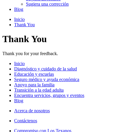
Sugiera una corrección
Blog
Inicio
Thank You
Thank You
Thank you for your feedback.
Inicio
Diagnóstico y cuidado de la salud
Educación y escuelas
Seguro médico y ayuda económica
Apoyo para la familia
Transición a la edad adulta
Encuentra servicios, grupos y eventos
Blog
Acerca de nosotros
Contáctenos
Compromiso con Los Texanos