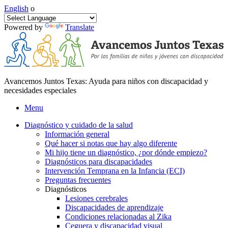
English
o
Powered by
Translate
Avancemos Juntos Texas: Ayuda para niños con discapacidad y
necesidades especiales
Menu
Diagnóstico y cuidado de la salud
Información general
Qué hacer si notas que hay algo diferente
Mi hijo tiene un diagnóstico, ¿por dónde empiezo?
Diagnósticos para discapacidades
Intervención Temprana en la Infancia (ECI)
Preguntas frecuentes
Diagnósticos
Lesiones cerebrales
Discapacidades de aprendizaje
Condiciones relacionadas al Zika
Ceguera y discapacidad visual