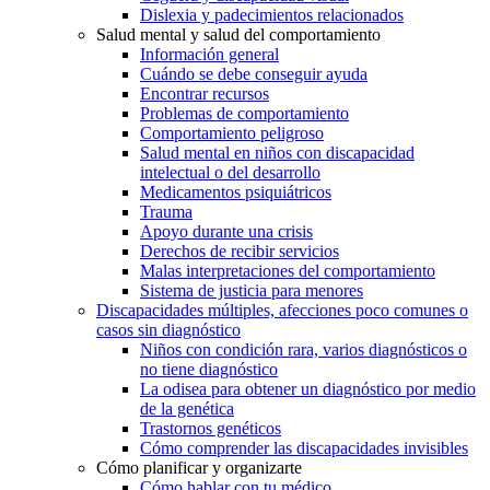
Dislexia y padecimientos relacionados
Salud mental y salud del comportamiento
Información general
Cuándo se debe conseguir ayuda
Encontrar recursos
Problemas de comportamiento
Comportamiento peligroso
Salud mental en niños con discapacidad
intelectual o del desarrollo
Medicamentos psiquiátricos
Trauma
Apoyo durante una crisis
Derechos de recibir servicios
Malas interpretaciones del comportamiento
Sistema de justicia para menores
Discapacidades múltiples, afecciones poco comunes o
casos sin diagnóstico
Niños con condición rara, varios diagnósticos o
no tiene diagnóstico
La odisea para obtener un diagnóstico por medio
de la genética
Trastornos genéticos
Cómo comprender las discapacidades invisibles
Cómo planificar y organizarte
Cómo hablar con tu médico