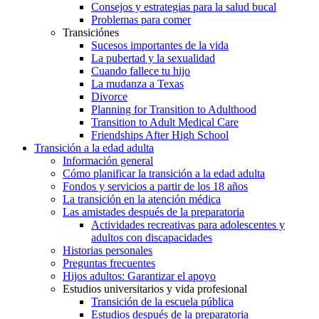
Consejos y estrategias para la salud bucal
Problemas para comer
Transiciónes
Sucesos importantes de la vida
La pubertad y la sexualidad
Cuando fallece tu hijo
La mudanza a Texas
Divorce
Planning for Transition to Adulthood
Transition to Adult Medical Care
Friendships After High School
Transición a la edad adulta
Información general
Cómo planificar la transición a la edad adulta
Fondos y servicios a partir de los 18 años
La transición en la atención médica
Las amistades después de la preparatoria
Actividades recreativas para adolescentes y
adultos con discapacidades
Historias personales
Preguntas frecuentes
Hijos adultos: Garantizar el apoyo
Estudios universitarios y vida profesional
Transición de la escuela pública
Estudios después de la preparatoria