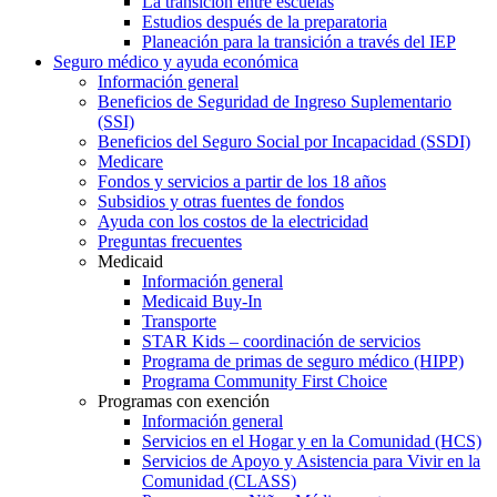
La transición entre escuelas
Estudios después de la preparatoria
Planeación para la transición a través del IEP
Seguro médico y ayuda económica
Información general
Beneficios de Seguridad de Ingreso Suplementario
(SSI)
Beneficios del Seguro Social por Incapacidad (SSDI)
Medicare
Fondos y servicios a partir de los 18 años
Subsidios y otras fuentes de fondos
Ayuda con los costos de la electricidad
Preguntas frecuentes
Medicaid
Información general
Medicaid Buy-In
Transporte
STAR Kids – coordinación de servicios
Programa de primas de seguro médico (HIPP)
Programa Community First Choice
Programas con exención
Información general
Servicios en el Hogar y en la Comunidad (HCS)
Servicios de Apoyo y Asistencia para Vivir en la
Comunidad (CLASS)