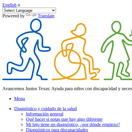
English
o
Powered by
Translate
Avancemos Juntos Texas: Ayuda para niños con discapacidad y neces
Menu
Diagnóstico y cuidado de la salud
Información general
Qué hacer si notas que hay algo diferente
Mi hijo tiene un diagnóstico, ¿por dónde empiezo?
Diagnósticos para discapacidades