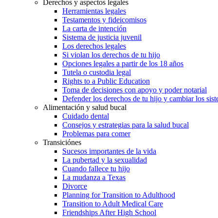
Derechos y aspectos legales
Herramientas legales
Testamentos y fideicomisos
La carta de intención
Sistema de justicia juvenil
Los derechos legales
Si violan los derechos de tu hijo
Opciones legales a partir de los 18 años
Tutela o custodia legal
Rights to a Public Education
Toma de decisiones con apoyo y poder notarial
Defender los derechos de tu hijo y cambiar los sis
Alimentación y salud bucal
Cuidado dental
Consejos y estrategias para la salud bucal
Problemas para comer
Transiciónes
Sucesos importantes de la vida
La pubertad y la sexualidad
Cuando fallece tu hijo
La mudanza a Texas
Divorce
Planning for Transition to Adulthood
Transition to Adult Medical Care
Friendships After High School