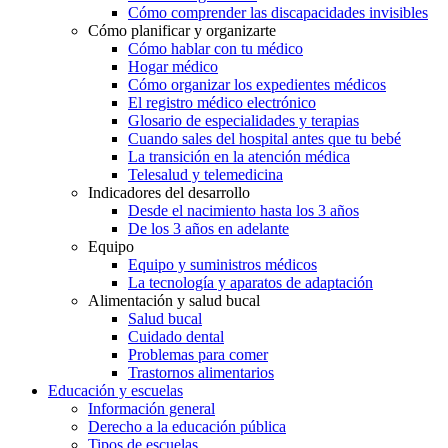
Cómo comprender las discapacidades invisibles
Cómo planificar y organizarte
Cómo hablar con tu médico
Hogar médico
Cómo organizar los expedientes médicos
El registro médico electrónico
Glosario de especialidades y terapias
Cuando sales del hospital antes que tu bebé
La transición en la atención médica
Telesalud y telemedicina
Indicadores del desarrollo
Desde el nacimiento hasta los 3 años
De los 3 años en adelante
Equipo
Equipo y suministros médicos
La tecnología y aparatos de adaptación
Alimentación y salud bucal
Salud bucal
Cuidado dental
Problemas para comer
Trastornos alimentarios
Educación y escuelas
Información general
Derecho a la educación pública
Tipos de escuelas