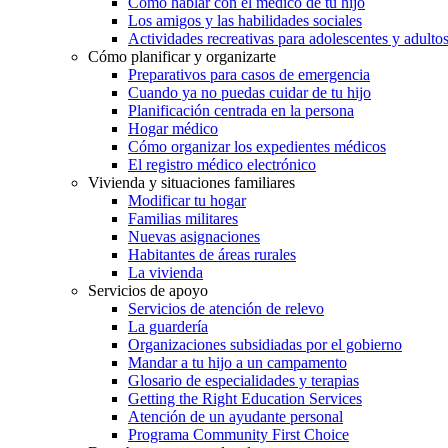
Cómo hablar con el médico de tu hijo
Los amigos y las habilidades sociales
Actividades recreativas para adolescentes y adulto
Cómo planificar y organizarte
Preparativos para casos de emergencia
Cuando ya no puedas cuidar de tu hijo
Planificación centrada en la persona
Hogar médico
Cómo organizar los expedientes médicos
El registro médico electrónico
Vivienda y situaciones familiares
Modificar tu hogar
Familias militares
Nuevas asignaciones
Habitantes de áreas rurales
La vivienda
Servicios de apoyo
Servicios de atención de relevo
La guardería
Organizaciones subsidiadas por el gobierno
Mandar a tu hijo a un campamento
Glosario de especialidades y terapias
Getting the Right Education Services
Atención de un ayudante personal
Programa Community First Choice