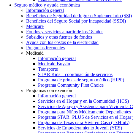
Seguro médico y ayuda económica
Información general
Beneficios de Seguridad de Ingreso Suplementario (SSI)
Beneficios del Seguro Social por Incapacidad (SSDI)
Medicare
Fondos y servicios a partir de los 18 años
Subsidios y otras fuentes de fondos
Ayuda con los costos de la electricidad
Preguntas frecuentes
Medicaid
Información general
Medicaid Buy-In
Transporte
STAR Kids – coordinación de servicios
Programa de primas de seguro médico (HIPP)
Programa Community First Choice
Programas con exención
Información general
Servicios en el Hogar y en la Comunidad (HCS)
Servicios de Apoyo y Asistencia para Vivir en l
Programa para Niños Médicamente Dependientes
Programa STAR+PLUS de Servicios en el Hogar
Programa de Texas para Vivir en Casa (TxHmL)
Servicios de Empoderamiento Juvenil (YES)