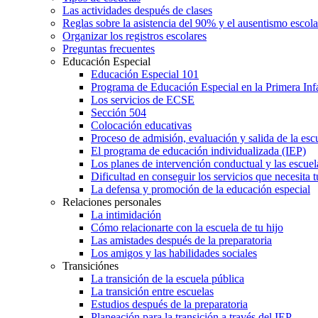
Las actividades después de clases
Reglas sobre la asistencia del 90% y el ausentismo escol
Organizar los registros escolares
Preguntas frecuentes
Educación Especial
Educación Especial 101
Programa de Educación Especial en la Primera Inf
Los servicios de ECSE
Sección 504
Colocación educativas
Proceso de admisión, evaluación y salida de la es
El programa de educación individualizada (IEP)
Los planes de intervención conductual y las escuel
Dificultad en conseguir los servicios que necesita t
La defensa y promoción de la educación especial
Relaciones personales
La intimidación
Cómo relacionarte con la escuela de tu hijo
Las amistades después de la preparatoria
Los amigos y las habilidades sociales
Transiciónes
La transición de la escuela pública
La transición entre escuelas
Estudios después de la preparatoria
Planeación para la transición a través del IEP