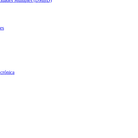
acidades Múltiples (DMBD)
es
 crónica