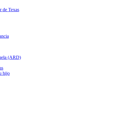
ar de Texas
ancia
cuela (ARD)
as
u hijo