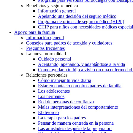
Programa para Personas Sordociegas con Discap
Beneficios y seguro médico
Información general
Apelando una decisión del seguro médico
Programa de primas de seguro médico (HIPP)
CHIP para niños con necesidades médicas especial
Apoyo para la familia
Información general
Consejos para padres de acogida y cuidadores
Preguntas frecuentes
La nueva normalidad
Cuidado personal
Aceptando, apenando, y adaptándose a la vida
Como ayudar a tu hijo a vivir con una enfermedad
Relaciones personales
Cómo manejar tu vida diaria
Estar en contacto con otros padres de familia
Los adolescentes
Los hermanos
Red de personas de confianza
Malas interpretaciones del comportamiento
El divorcio
La terapia para los padres
Pensar de manera centrada en la persona
Las amistades después de la preparatori