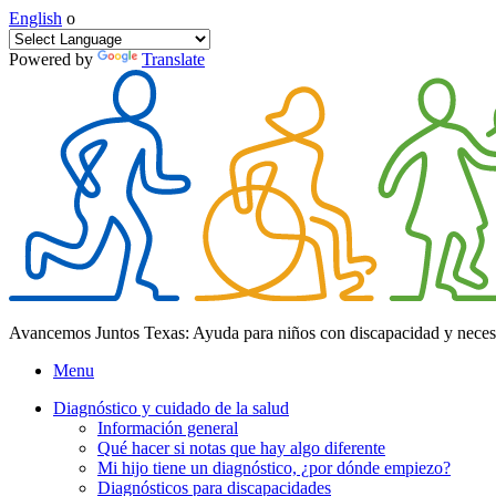
English
o
Powered by
Translate
Avancemos Juntos Texas: Ayuda para niños con discapacidad y neces
Menu
Diagnóstico y cuidado de la salud
Información general
Qué hacer si notas que hay algo diferente
Mi hijo tiene un diagnóstico, ¿por dónde empiezo?
Diagnósticos para discapacidades