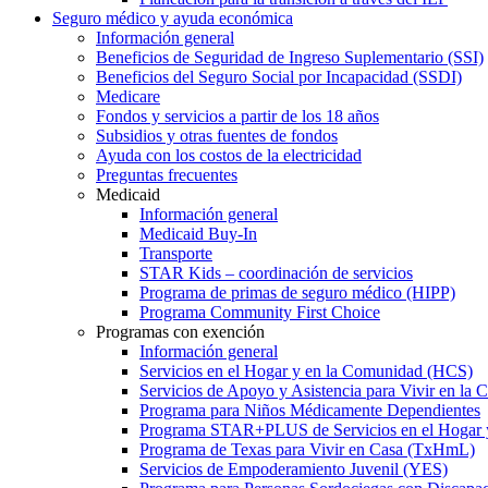
Seguro médico y ayuda económica
Información general
Beneficios de Seguridad de Ingreso Suplementario (SSI)
Beneficios del Seguro Social por Incapacidad (SSDI)
Medicare
Fondos y servicios a partir de los 18 años
Subsidios y otras fuentes de fondos
Ayuda con los costos de la electricidad
Preguntas frecuentes
Medicaid
Información general
Medicaid Buy-In
Transporte
STAR Kids – coordinación de servicios
Programa de primas de seguro médico (HIPP)
Programa Community First Choice
Programas con exención
Información general
Servicios en el Hogar y en la Comunidad (HCS)
Servicios de Apoyo y Asistencia para Vivir en l
Programa para Niños Médicamente Dependientes
Programa STAR+PLUS de Servicios en el Hogar
Programa de Texas para Vivir en Casa (TxHmL)
Servicios de Empoderamiento Juvenil (YES)