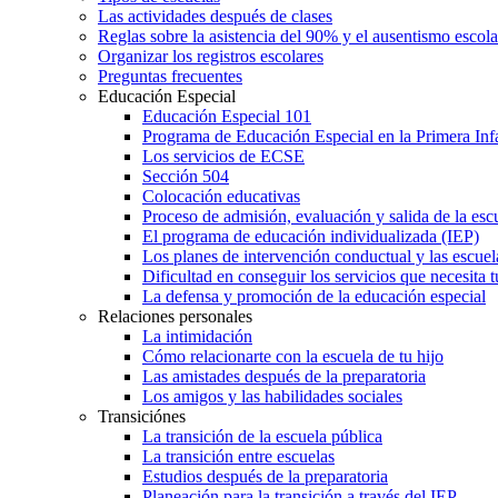
Las actividades después de clases
Reglas sobre la asistencia del 90% y el ausentismo escol
Organizar los registros escolares
Preguntas frecuentes
Educación Especial
Educación Especial 101
Programa de Educación Especial en la Primera Inf
Los servicios de ECSE
Sección 504
Colocación educativas
Proceso de admisión, evaluación y salida de la es
El programa de educación individualizada (IEP)
Los planes de intervención conductual y las escuel
Dificultad en conseguir los servicios que necesita t
La defensa y promoción de la educación especial
Relaciones personales
La intimidación
Cómo relacionarte con la escuela de tu hijo
Las amistades después de la preparatoria
Los amigos y las habilidades sociales
Transiciónes
La transición de la escuela pública
La transición entre escuelas
Estudios después de la preparatoria
Planeación para la transición a través del IEP