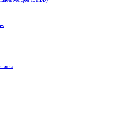
acidades Múltiples (DMBD)
es
 crónica