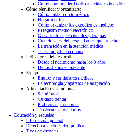
Cómo comprender las discapacidades invisibles
Cómo planificar y organizarte
Cómo hablar con tu médico
Hogar médico
Cómo organizar los expedientes médicos
El registro médico electrónico
Glosario de especialidades y terapias
Cuando sales del hospital antes que tu bebé
La transición en la atención médica
Telesalud y telemedicina
Indicadores del desarrollo
Desde el nacimiento hasta los 3 años
De los 3 años en adelante
Equipo
Equipo y suministros médicos
La tecnología y aparatos de adaptación
Alimentación y salud bucal
Salud bucal
Cuidado dental
Problemas para comer
Trastornos alimentarios
Educación y escuelas
Información general
Derecho a la educación pública
Tipos de escuelas