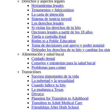
Derechos y aspectos legales
Herramientas legales
Testamentos y fideicomisos
La carta de intención
Sistema de justicia juvenil
Los derechos legales
Si violan los derechos de tu hijo
Opciones legales a partir de los 18 años
Tutela o custodia legal
Rights to a Public Education
Toma de decisiones con apoyo y poder notarial
Defender los derechos de tu hijo y cambiar los sis
Alimentación y salud bucal
Cuidado dental
Consejos y estrategias para la salud bucal
Problemas para comer
Transiciónes
Sucesos importantes de la vida
La pubertad y la sexualidad
Cuando fallece tu hijo
La mudanza a Texas
Divorce
Planning for Transition to Adulthood
Transition to Adult Medical Care
Friendships After High School