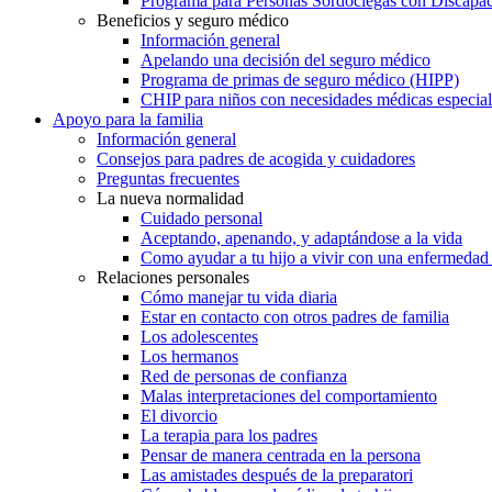
Programa para Personas Sordociegas con Discap
Beneficios y seguro médico
Información general
Apelando una decisión del seguro médico
Programa de primas de seguro médico (HIPP)
CHIP para niños con necesidades médicas especial
Apoyo para la familia
Información general
Consejos para padres de acogida y cuidadores
Preguntas frecuentes
La nueva normalidad
Cuidado personal
Aceptando, apenando, y adaptándose a la vida
Como ayudar a tu hijo a vivir con una enfermedad
Relaciones personales
Cómo manejar tu vida diaria
Estar en contacto con otros padres de familia
Los adolescentes
Los hermanos
Red de personas de confianza
Malas interpretaciones del comportamiento
El divorcio
La terapia para los padres
Pensar de manera centrada en la persona
Las amistades después de la preparatori