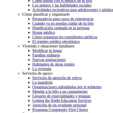
Cómo hablar con el médico de tu hijo
Los amigos y las habilidades sociales
Actividades recreativas para adolescentes y adulto
Cómo planificar y organizarte
Preparativos para casos de emergencia
Cuando ya no puedas cuidar de tu hijo
Planificación centrada en la persona
Hogar médico
Cómo organizar los expedientes médicos
El registro médico electrónico
Vivienda y situaciones familiares
Modificar tu hogar
Familias militares
Nuevas asignaciones
Habitantes de áreas rurales
La vivienda
Servicios de apoyo
Servicios de atención de relevo
La guardería
Organizaciones subsidiadas por el gobierno
Mandar a tu hijo a un campamento
Glosario de especialidades y terapias
Getting the Right Education Services
Atención de un ayudante personal
Programa Community First Choice