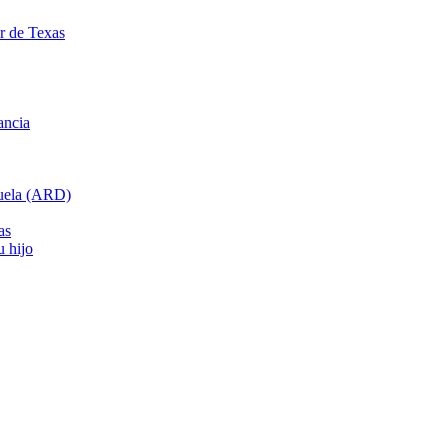
ar de Texas
ancia
cuela (ARD)
as
u hijo