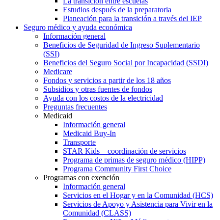
La transición entre escuelas
Estudios después de la preparatoria
Planeación para la transición a través del IEP
Seguro médico y ayuda económica
Información general
Beneficios de Seguridad de Ingreso Suplementario
(SSI)
Beneficios del Seguro Social por Incapacidad (SSDI)
Medicare
Fondos y servicios a partir de los 18 años
Subsidios y otras fuentes de fondos
Ayuda con los costos de la electricidad
Preguntas frecuentes
Medicaid
Información general
Medicaid Buy-In
Transporte
STAR Kids – coordinación de servicios
Programa de primas de seguro médico (HIPP)
Programa Community First Choice
Programas con exención
Información general
Servicios en el Hogar y en la Comunidad (HCS)
Servicios de Apoyo y Asistencia para Vivir en la
Comunidad (CLASS)