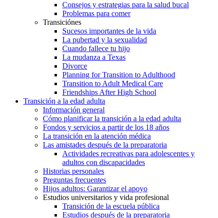
Consejos y estrategias para la salud bucal
Problemas para comer
Transiciónes
Sucesos importantes de la vida
La pubertad y la sexualidad
Cuando fallece tu hijo
La mudanza a Texas
Divorce
Planning for Transition to Adulthood
Transition to Adult Medical Care
Friendships After High School
Transición a la edad adulta
Información general
Cómo planificar la transición a la edad adulta
Fondos y servicios a partir de los 18 años
La transición en la atención médica
Las amistades después de la preparatoria
Actividades recreativas para adolescentes y
adultos con discapacidades
Historias personales
Preguntas frecuentes
Hijos adultos: Garantizar el apoyo
Estudios universitarios y vida profesional
Transición de la escuela pública
Estudios después de la preparatoria