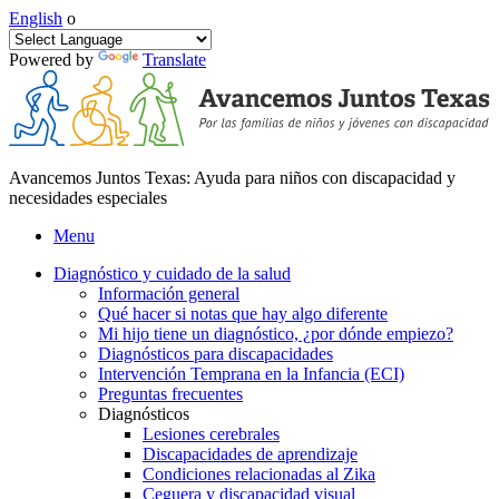
English
o
Powered by
Translate
Avancemos Juntos Texas: Ayuda para niños con discapacidad y
necesidades especiales
Menu
Diagnóstico y cuidado de la salud
Información general
Qué hacer si notas que hay algo diferente
Mi hijo tiene un diagnóstico, ¿por dónde empiezo?
Diagnósticos para discapacidades
Intervención Temprana en la Infancia (ECI)
Preguntas frecuentes
Diagnósticos
Lesiones cerebrales
Discapacidades de aprendizaje
Condiciones relacionadas al Zika
Ceguera y discapacidad visual