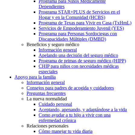
Programa para Niños Médicamente
Dependientes
Programa STAR+PLUS de Servicios en el
Hogar y en la Comunidad (HCBS)
Programa de Texas para Vivir en Casa (TxHmL)
Servicios de Empoderamiento Juvenil (YES)
Programa para Personas Sordociegas con
Discapacidades Múltiples (DMBD)
Beneficios y seguro médico
Información general
Apelando una decisión del seguro médico
Programa de primas de seguro médico (HIPP)
CHIP para niños con necesidades médicas
especiales
Apoyo para la familia
Información general
Consejos para padres de acogida y cuidadores
Preguntas frecuentes
La nueva normalidad
Cuidado personal
Aceptando, apenando, y adaptándose a la vida
Como ayudar a tu hijo a vivir con una
enfermedad crónica
Relaciones personales
Cómo manejar tu vida diaria