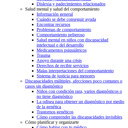
Dislexia y padecimientos relacionados
Salud mental y salud del comportamiento
Información general
Cuándo se debe conseguir ayuda
Encontrar recursos
Problemas de comportamiento
Comportamiento peligroso
Salud mental en niños con discapacidad
intelectual o del desarrollo
Medicamentos psiquiátricos
Trauma
Apoyo durante una crisis
Derechos de recibir servicios
Malas interpretaciones del comportamiento
Sistema de justicia para menores
Discapacidades múltiples, afecciones poco comunes o
casos sin diagnóstico
Niños con condición rara, varios diagnósticos o
no tiene diagnóstico
La odisea para obtener un diagnóstico por medio
de la genética
Trastornos genéticos
Cómo comprender las discapacidades invisibles
Cómo planificar y organizarte
Cómo hablar con tu médico