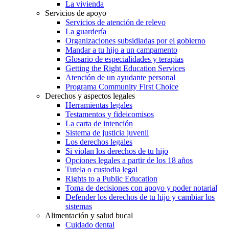
La vivienda
Servicios de apoyo
Servicios de atención de relevo
La guardería
Organizaciones subsidiadas por el gobierno
Mandar a tu hijo a un campamento
Glosario de especialidades y terapias
Getting the Right Education Services
Atención de un ayudante personal
Programa Community First Choice
Derechos y aspectos legales
Herramientas legales
Testamentos y fideicomisos
La carta de intención
Sistema de justicia juvenil
Los derechos legales
Si violan los derechos de tu hijo
Opciones legales a partir de los 18 años
Tutela o custodia legal
Rights to a Public Education
Toma de decisiones con apoyo y poder notarial
Defender los derechos de tu hijo y cambiar los
sistemas
Alimentación y salud bucal
Cuidado dental