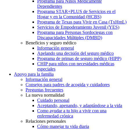
Programa para Niños Médicamente
Dependientes
Programa STAR+PLUS de Servicios en el
Hogar y en la Comunidad (HCBS)
Programa de Texas para Vivir en Casa (TxHmL)
Servicios de Empoderamiento Juvenil (YES)
Programa para Personas Sordociegas con
Discapacidades Múltiples (DMBD)
Beneficios y seguro médico
Información general
Apelando una decisión del seguro médico
Programa de primas de seguro médico (HIPP)
CHIP para niños con necesidades médicas
especiales
Apoyo para la familia
Información general
Consejos para padres de acogida y cuidadores
Preguntas frecuentes
La nueva normalidad
Cuidado personal
Aceptando, apenando, y adaptándose a la vida
Como ayudar a tu hijo a vivir con una
enfermedad crónica
Relaciones personales
Cómo manejar tu vida diaria