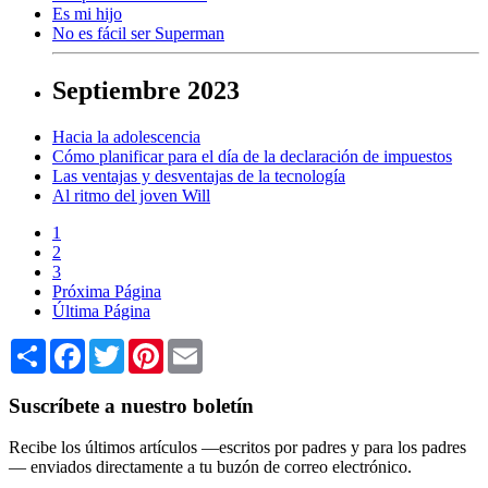
Es mi hijo
No es fácil ser Superman
Septiembre 2023
Hacia la adolescencia
Cómo planificar para el día de la declaración de impuestos
Las ventajas y desventajas de la tecnología
Al ritmo del joven Will
1
2
3
Próxima Página
Última Página
Share
Facebook
Twitter
Pinterest
Email
Suscríbete a nuestro boletín
Recibe los últimos artículos —escritos por padres y para los padres
— enviados directamente a tu buzón de correo electrónico.