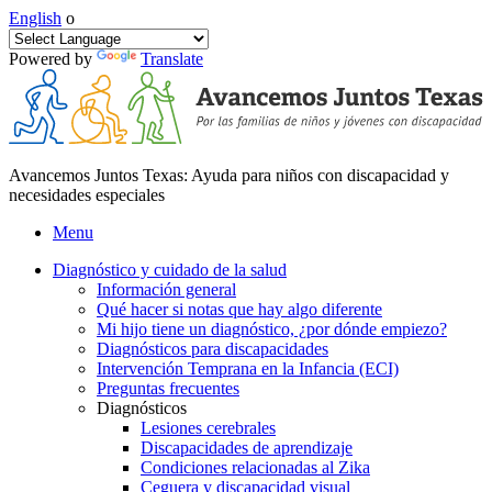
English
o
Powered by
Translate
Avancemos Juntos Texas: Ayuda para niños con discapacidad y
necesidades especiales
Menu
Diagnóstico y cuidado de la salud
Información general
Qué hacer si notas que hay algo diferente
Mi hijo tiene un diagnóstico, ¿por dónde empiezo?
Diagnósticos para discapacidades
Intervención Temprana en la Infancia (ECI)
Preguntas frecuentes
Diagnósticos
Lesiones cerebrales
Discapacidades de aprendizaje
Condiciones relacionadas al Zika
Ceguera y discapacidad visual