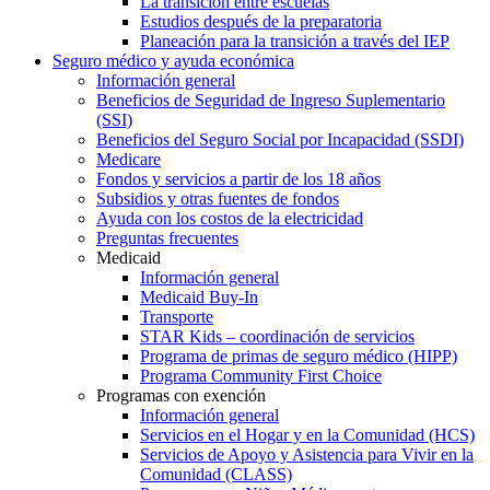
La transición entre escuelas
Estudios después de la preparatoria
Planeación para la transición a través del IEP
Seguro médico y ayuda económica
Información general
Beneficios de Seguridad de Ingreso Suplementario
(SSI)
Beneficios del Seguro Social por Incapacidad (SSDI)
Medicare
Fondos y servicios a partir de los 18 años
Subsidios y otras fuentes de fondos
Ayuda con los costos de la electricidad
Preguntas frecuentes
Medicaid
Información general
Medicaid Buy-In
Transporte
STAR Kids – coordinación de servicios
Programa de primas de seguro médico (HIPP)
Programa Community First Choice
Programas con exención
Información general
Servicios en el Hogar y en la Comunidad (HCS)
Servicios de Apoyo y Asistencia para Vivir en la
Comunidad (CLASS)