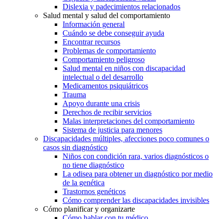
Dislexia y padecimientos relacionados
Salud mental y salud del comportamiento
Información general
Cuándo se debe conseguir ayuda
Encontrar recursos
Problemas de comportamiento
Comportamiento peligroso
Salud mental en niños con discapacidad
intelectual o del desarrollo
Medicamentos psiquiátricos
Trauma
Apoyo durante una crisis
Derechos de recibir servicios
Malas interpretaciones del comportamiento
Sistema de justicia para menores
Discapacidades múltiples, afecciones poco comunes o
casos sin diagnóstico
Niños con condición rara, varios diagnósticos o
no tiene diagnóstico
La odisea para obtener un diagnóstico por medio
de la genética
Trastornos genéticos
Cómo comprender las discapacidades invisibles
Cómo planificar y organizarte
Cómo hablar con tu médico