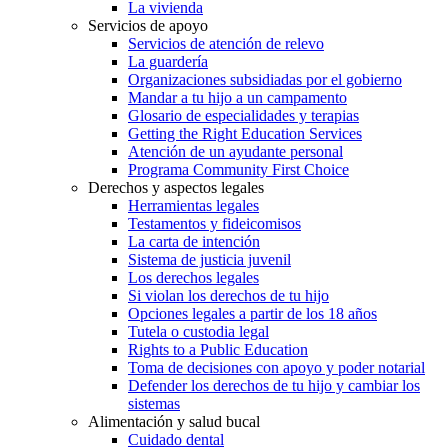
La vivienda
Servicios de apoyo
Servicios de atención de relevo
La guardería
Organizaciones subsidiadas por el gobierno
Mandar a tu hijo a un campamento
Glosario de especialidades y terapias
Getting the Right Education Services
Atención de un ayudante personal
Programa Community First Choice
Derechos y aspectos legales
Herramientas legales
Testamentos y fideicomisos
La carta de intención
Sistema de justicia juvenil
Los derechos legales
Si violan los derechos de tu hijo
Opciones legales a partir de los 18 años
Tutela o custodia legal
Rights to a Public Education
Toma de decisiones con apoyo y poder notarial
Defender los derechos de tu hijo y cambiar los
sistemas
Alimentación y salud bucal
Cuidado dental