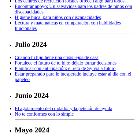
Los centros de recreación locales ofrecen algo para todos
Encontrar apoyo: Un salvavidas para los padres de niños con
discapacidades
Higiene bucal para niños con discapacidades
Lectura y matemáticas en comparación con habilidades
funcionales
Julio 2024
Cuando tu hijo tiene una crisis lejos de casa
Fortalece el futuro de tu hijo: déjalo tomar decisiones
Planificar con anticipación: el reto de Sylvia a futuro
Estar preparado para lo inesperado incluye estar al día con el
papeleo
Junio 2024
El agotamiento del cuidador y la petición de ayuda
No te conformes con lo simple
Mayo 2024