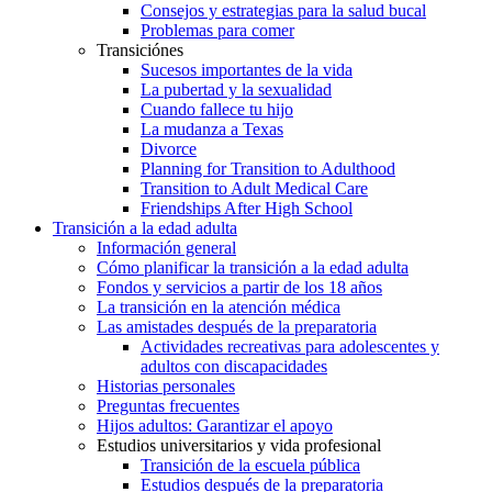
Consejos y estrategias para la salud bucal
Problemas para comer
Transiciónes
Sucesos importantes de la vida
La pubertad y la sexualidad
Cuando fallece tu hijo
La mudanza a Texas
Divorce
Planning for Transition to Adulthood
Transition to Adult Medical Care
Friendships After High School
Transición a la edad adulta
Información general
Cómo planificar la transición a la edad adulta
Fondos y servicios a partir de los 18 años
La transición en la atención médica
Las amistades después de la preparatoria
Actividades recreativas para adolescentes y
adultos con discapacidades
Historias personales
Preguntas frecuentes
Hijos adultos: Garantizar el apoyo
Estudios universitarios y vida profesional
Transición de la escuela pública
Estudios después de la preparatoria