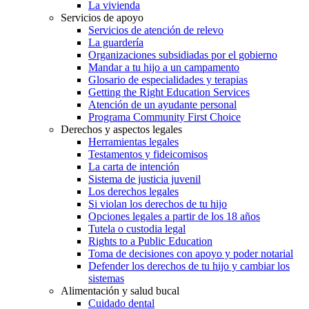
La vivienda
Servicios de apoyo
Servicios de atención de relevo
La guardería
Organizaciones subsidiadas por el gobierno
Mandar a tu hijo a un campamento
Glosario de especialidades y terapias
Getting the Right Education Services
Atención de un ayudante personal
Programa Community First Choice
Derechos y aspectos legales
Herramientas legales
Testamentos y fideicomisos
La carta de intención
Sistema de justicia juvenil
Los derechos legales
Si violan los derechos de tu hijo
Opciones legales a partir de los 18 años
Tutela o custodia legal
Rights to a Public Education
Toma de decisiones con apoyo y poder notarial
Defender los derechos de tu hijo y cambiar los
sistemas
Alimentación y salud bucal
Cuidado dental