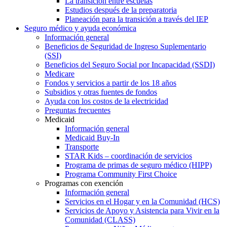
La transición entre escuelas
Estudios después de la preparatoria
Planeación para la transición a través del IEP
Seguro médico y ayuda económica
Información general
Beneficios de Seguridad de Ingreso Suplementario
(SSI)
Beneficios del Seguro Social por Incapacidad (SSDI)
Medicare
Fondos y servicios a partir de los 18 años
Subsidios y otras fuentes de fondos
Ayuda con los costos de la electricidad
Preguntas frecuentes
Medicaid
Información general
Medicaid Buy-In
Transporte
STAR Kids – coordinación de servicios
Programa de primas de seguro médico (HIPP)
Programa Community First Choice
Programas con exención
Información general
Servicios en el Hogar y en la Comunidad (HCS)
Servicios de Apoyo y Asistencia para Vivir en la
Comunidad (CLASS)