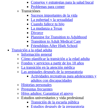
Consejos y estrategias para la salud bucal
Problemas para comer
Transiciónes
Sucesos importantes de la vida
La pubertad y la sexualidad
Cuando fallece tu hijo
La mudanza a Texas
Divorce
Planning for Transition to Adulthood
Transition to Adult Medical Care
Friendships After High School
Transición a la edad adulta
Información general
Cómo planificar la transición a la edad adulta
Fondos y servicios a partir de los 18 años
La transición en la atención médica
Las amistades después de la preparatoria
Actividades recreativas para adolescentes y
adultos con discapacidades
Historias personales
Preguntas frecuentes
Hijos adultos: Garantizar el apoyo
Estudios universitarios y vida profesional
Transición de la escuela pública
Estudios después de la preparatoria