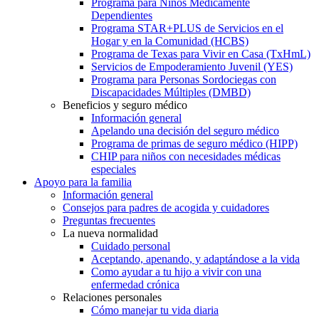
Programa para Niños Médicamente
Dependientes
Programa STAR+PLUS de Servicios en el
Hogar y en la Comunidad (HCBS)
Programa de Texas para Vivir en Casa (TxHmL)
Servicios de Empoderamiento Juvenil (YES)
Programa para Personas Sordociegas con
Discapacidades Múltiples (DMBD)
Beneficios y seguro médico
Información general
Apelando una decisión del seguro médico
Programa de primas de seguro médico (HIPP)
CHIP para niños con necesidades médicas
especiales
Apoyo para la familia
Información general
Consejos para padres de acogida y cuidadores
Preguntas frecuentes
La nueva normalidad
Cuidado personal
Aceptando, apenando, y adaptándose a la vida
Como ayudar a tu hijo a vivir con una
enfermedad crónica
Relaciones personales
Cómo manejar tu vida diaria