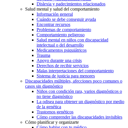
Dislexia y padecimientos relacionados
Salud mental y salud del comportamiento
Información general
Cuándo se debe conseguir ayuda
Encontrar recursos
Problemas de comportamiento
Comportamiento peligroso
Salud mental en niños con discapacidad
intelectual o del desarrollo
Medicamentos psiquiátricos
Trauma
Apoyo durante una crisis
Derechos de recibir servicios
Malas interpretaciones del comportamiento
Sistema de justicia para menores
Discapacidades múltiples, afecciones poco comunes o
casos sin diagnóstico
Niños con condición rara, varios diagnósticos o
no tiene diagnóstico
La odisea para obtener un diagnóstico por medio
de la genética
Trastornos genéticos
Cómo comprender las discapacidades invisibles
Cómo planificar y organizarte
Cómo hablar con tu médico