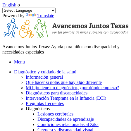
English
o
Powered by
Translate
Avancemos Juntos Texas: Ayuda para niños con discapacidad y
necesidades especiales
Menu
Diagnóstico y cuidado de la salud
Información general
Qué hacer si notas que hay algo diferente
Mi hijo tiene un diagnóstico, ¿por dónde empiezo?
Diagnósticos para discapacidades
Intervención Temprana en la Infancia (ECI)
Preguntas frecuentes
Diagnósticos
Lesiones cerebrales
Discapacidades de aprendizaje
Condiciones relacionadas al Zika
Ceguera y discapacidad visual