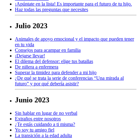
¡Apúntate en la lista! Es importante para el futuro de tu hijo.
Haz todas las preguntas que necesites
Julio 2023
Animales de apoyo emocional y el impacto que pueden tener
en tu vida
Consejos para acampar en familia
¡Dejarse llevar!
El dilema del defensor: elige tus batallas
De niñera a enfermera
Superar la timidez para defender a mi hijo
¿De qué se trata la serie de conferencias “Una mirada al
futuro” y por qué debería asistir?
Junio 2023
Sin hablar en lugar de no verbal
Extraños entre nosotros
¿Te estás cuidando a ti misma?
Yo soy tu amigo fiel
La transición a la edad adulta