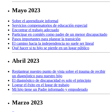
Mayo 2023
Sobre el aprendizaje informal
Servicios compensatorios de educación especial
Encontrar el trabajo adecuado
Participar en comités como padre de un menor discapacitado
Pasos importantes para planear la transición
El camino hacia la independencia no suele ser lineal
Qué hacer si tu hijo se pierde en un lugar público
Abril 2023
Replantear nuestro punto de vista sobre el trauma de recibir
un diagnóstico para nuestro hijo
El diagnóstico de discapacidad es solo el principio
Lograr el éxito en el lugar de trabajo
Mi hijo tiene un Padre informado y empoderado
Marzo 2023