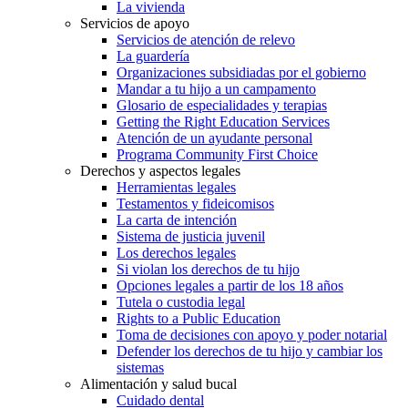
La vivienda
Servicios de apoyo
Servicios de atención de relevo
La guardería
Organizaciones subsidiadas por el gobierno
Mandar a tu hijo a un campamento
Glosario de especialidades y terapias
Getting the Right Education Services
Atención de un ayudante personal
Programa Community First Choice
Derechos y aspectos legales
Herramientas legales
Testamentos y fideicomisos
La carta de intención
Sistema de justicia juvenil
Los derechos legales
Si violan los derechos de tu hijo
Opciones legales a partir de los 18 años
Tutela o custodia legal
Rights to a Public Education
Toma de decisiones con apoyo y poder notarial
Defender los derechos de tu hijo y cambiar los
sistemas
Alimentación y salud bucal
Cuidado dental