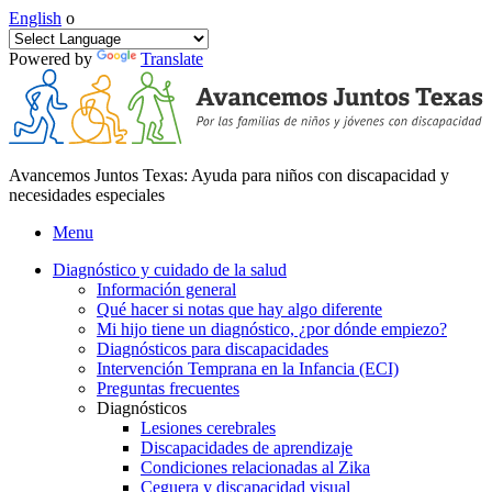
English
o
Powered by
Translate
Avancemos Juntos Texas: Ayuda para niños con discapacidad y
necesidades especiales
Menu
Diagnóstico y cuidado de la salud
Información general
Qué hacer si notas que hay algo diferente
Mi hijo tiene un diagnóstico, ¿por dónde empiezo?
Diagnósticos para discapacidades
Intervención Temprana en la Infancia (ECI)
Preguntas frecuentes
Diagnósticos
Lesiones cerebrales
Discapacidades de aprendizaje
Condiciones relacionadas al Zika
Ceguera y discapacidad visual