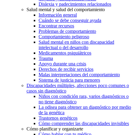
Dislexia y padecimientos relacionados
Salud mental y salud del comportamiento
Información general
Cuándo se debe conseguir ayuda
Encontrar recursos
Problemas de comportamiento
Comportamiento peligroso
Salud mental en niños con discapacidad
intelectual o del desarrollo
Medicamentos psiquiátricos
Trauma
Apoyo durante una crisis
Derechos de recibir servicios
Malas interpretaciones del comportamiento
Sistema de justicia para menores
Discapacidades múltiples, afecciones poco comunes o
casos sin diagnóstico
Niños con condición rara, varios diagnósticos o
no tiene diagnóstico
La odisea para obtener un diagnóstico por medio
de la genética
Trastornos genéticos
Cómo comprender las discapacidades invisibles
Cómo planificar y organizarte
Cómo hablar con tu médico