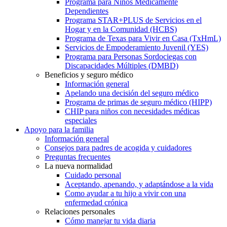
Programa para Niños Médicamente
Dependientes
Programa STAR+PLUS de Servicios en el
Hogar y en la Comunidad (HCBS)
Programa de Texas para Vivir en Casa (TxHmL)
Servicios de Empoderamiento Juvenil (YES)
Programa para Personas Sordociegas con
Discapacidades Múltiples (DMBD)
Beneficios y seguro médico
Información general
Apelando una decisión del seguro médico
Programa de primas de seguro médico (HIPP)
CHIP para niños con necesidades médicas
especiales
Apoyo para la familia
Información general
Consejos para padres de acogida y cuidadores
Preguntas frecuentes
La nueva normalidad
Cuidado personal
Aceptando, apenando, y adaptándose a la vida
Como ayudar a tu hijo a vivir con una
enfermedad crónica
Relaciones personales
Cómo manejar tu vida diaria