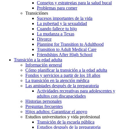
Consejos y estrategias para la salud bucal
Problemas para comer
Transiciónes
Sucesos importantes de la vida
La pubertad y la sexualidad
Cuando fallece tu hijo
La mudanza a Texas
Divorce
Planning for Transition to Adulthood
Transition to Adult Medical Care
Friendships After High School
Transición a la edad adulta
Información general
Cómo planificar la transición a la edad adulta
Fondos y servicios a partir de los 18 años
La transición en la atención médica
Las amistades después de la preparatoria
Actividades recreativas para adolescentes y
adultos con discapacidades
Historias personales
Preguntas frecuentes
Hijos adultos: Garantizar el apoyo
Estudios universitarios y vida profesional
Transición de la escuela pública
Estudios después de la preparatoria