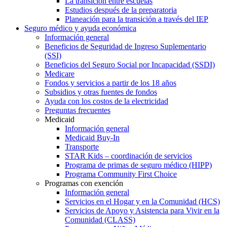
La transición entre escuelas
Estudios después de la preparatoria
Planeación para la transición a través del IEP
Seguro médico y ayuda económica
Información general
Beneficios de Seguridad de Ingreso Suplementario
(SSI)
Beneficios del Seguro Social por Incapacidad (SSDI)
Medicare
Fondos y servicios a partir de los 18 años
Subsidios y otras fuentes de fondos
Ayuda con los costos de la electricidad
Preguntas frecuentes
Medicaid
Información general
Medicaid Buy-In
Transporte
STAR Kids – coordinación de servicios
Programa de primas de seguro médico (HIPP)
Programa Community First Choice
Programas con exención
Información general
Servicios en el Hogar y en la Comunidad (HCS)
Servicios de Apoyo y Asistencia para Vivir en la
Comunidad (CLASS)