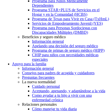
Programa para Niños Médicamente
Dependientes
Programa STAR+PLUS de Servicios en el
Hogar y en la Comunidad (HCBS)
Programa de Texas para Vivir en Casa (TxHmL)
Servicios de Empoderamiento Juvenil (YES)
Programa para Personas Sordociegas con
Discapacidades Múltiples (DMBD)
Beneficios y seguro médico
Información general
Apelando una decisión del seguro médico
Programa de primas de seguro médico (HIPP)
CHIP para niños con necesidades médicas
especiales
Apoyo para la familia
Información general
Consejos para padres de acogida y cuidadores
Preguntas frecuentes
La nueva normalidad
Cuidado personal
Aceptando, apenando, y adaptándose a la vida
Como ayudar a tu hijo a vivir con una
enfermedad crónica
Relaciones personales
Cómo manejar tu vida diaria