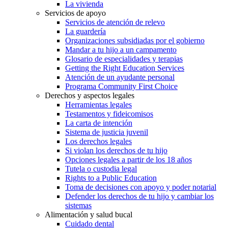
La vivienda
Servicios de apoyo
Servicios de atención de relevo
La guardería
Organizaciones subsidiadas por el gobierno
Mandar a tu hijo a un campamento
Glosario de especialidades y terapias
Getting the Right Education Services
Atención de un ayudante personal
Programa Community First Choice
Derechos y aspectos legales
Herramientas legales
Testamentos y fideicomisos
La carta de intención
Sistema de justicia juvenil
Los derechos legales
Si violan los derechos de tu hijo
Opciones legales a partir de los 18 años
Tutela o custodia legal
Rights to a Public Education
Toma de decisiones con apoyo y poder notarial
Defender los derechos de tu hijo y cambiar los
sistemas
Alimentación y salud bucal
Cuidado dental