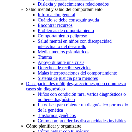
Dislexia y padecimientos relacionados
Salud mental y salud del comportamiento
Información general
Cuándo se debe conseguir ayuda
Encontrar recursos
Problemas de comportamiento
Comportamiento peligroso
Salud mental en niños con discapacidad
intelectual o del desarrollo
Medicamentos psiquiátricos
Trauma
Apoyo durante una crisis
Derechos de recibir servicios
Malas interpretaciones del comportamiento
Sistema de justicia para menores
Discapacidades múltiples, afecciones poco comunes o
casos sin diagnóstico
Niños con condición rara, varios diagnósticos o
no tiene diagnóstico
La odisea para obtener un diagnóstico por medio
de la genética
Trastornos genéticos
Cómo comprender las discapacidades invisibles
Cómo planificar y organizarte
Cómo hablar con tu médico