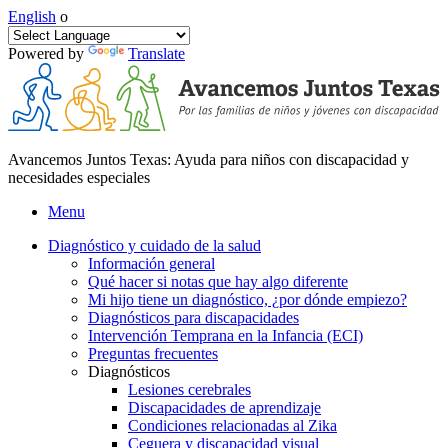
English
o
Powered by
Translate
Avancemos Juntos Texas: Ayuda para niños con discapacidad y
necesidades especiales
Menu
Diagnóstico y cuidado de la salud
Información general
Qué hacer si notas que hay algo diferente
Mi hijo tiene un diagnóstico, ¿por dónde empiezo?
Diagnósticos para discapacidades
Intervención Temprana en la Infancia (ECI)
Preguntas frecuentes
Diagnósticos
Lesiones cerebrales
Discapacidades de aprendizaje
Condiciones relacionadas al Zika
Ceguera y discapacidad visual