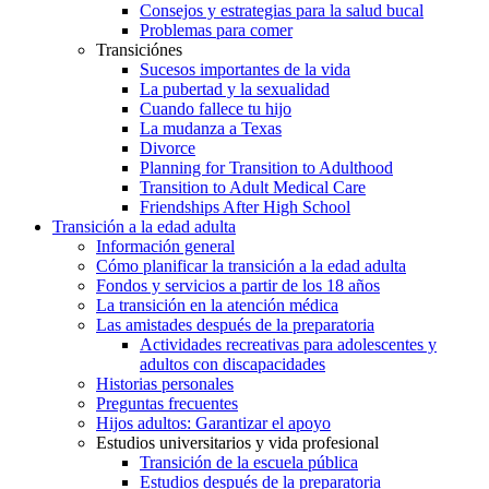
Consejos y estrategias para la salud bucal
Problemas para comer
Transiciónes
Sucesos importantes de la vida
La pubertad y la sexualidad
Cuando fallece tu hijo
La mudanza a Texas
Divorce
Planning for Transition to Adulthood
Transition to Adult Medical Care
Friendships After High School
Transición a la edad adulta
Información general
Cómo planificar la transición a la edad adulta
Fondos y servicios a partir de los 18 años
La transición en la atención médica
Las amistades después de la preparatoria
Actividades recreativas para adolescentes y
adultos con discapacidades
Historias personales
Preguntas frecuentes
Hijos adultos: Garantizar el apoyo
Estudios universitarios y vida profesional
Transición de la escuela pública
Estudios después de la preparatoria