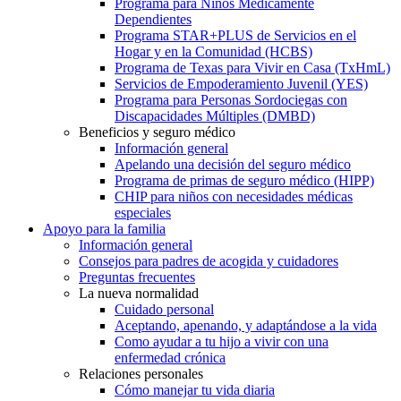
Programa para Niños Médicamente
Dependientes
Programa STAR+PLUS de Servicios en el
Hogar y en la Comunidad (HCBS)
Programa de Texas para Vivir en Casa (TxHmL)
Servicios de Empoderamiento Juvenil (YES)
Programa para Personas Sordociegas con
Discapacidades Múltiples (DMBD)
Beneficios y seguro médico
Información general
Apelando una decisión del seguro médico
Programa de primas de seguro médico (HIPP)
CHIP para niños con necesidades médicas
especiales
Apoyo para la familia
Información general
Consejos para padres de acogida y cuidadores
Preguntas frecuentes
La nueva normalidad
Cuidado personal
Aceptando, apenando, y adaptándose a la vida
Como ayudar a tu hijo a vivir con una
enfermedad crónica
Relaciones personales
Cómo manejar tu vida diaria