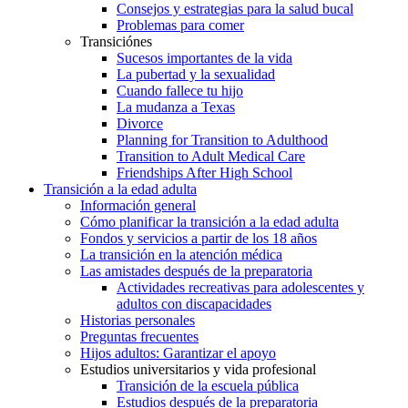
Consejos y estrategias para la salud bucal
Problemas para comer
Transiciónes
Sucesos importantes de la vida
La pubertad y la sexualidad
Cuando fallece tu hijo
La mudanza a Texas
Divorce
Planning for Transition to Adulthood
Transition to Adult Medical Care
Friendships After High School
Transición a la edad adulta
Información general
Cómo planificar la transición a la edad adulta
Fondos y servicios a partir de los 18 años
La transición en la atención médica
Las amistades después de la preparatoria
Actividades recreativas para adolescentes y
adultos con discapacidades
Historias personales
Preguntas frecuentes
Hijos adultos: Garantizar el apoyo
Estudios universitarios y vida profesional
Transición de la escuela pública
Estudios después de la preparatoria