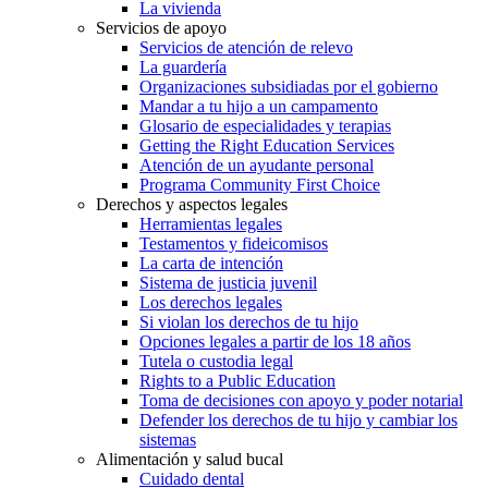
La vivienda
Servicios de apoyo
Servicios de atención de relevo
La guardería
Organizaciones subsidiadas por el gobierno
Mandar a tu hijo a un campamento
Glosario de especialidades y terapias
Getting the Right Education Services
Atención de un ayudante personal
Programa Community First Choice
Derechos y aspectos legales
Herramientas legales
Testamentos y fideicomisos
La carta de intención
Sistema de justicia juvenil
Los derechos legales
Si violan los derechos de tu hijo
Opciones legales a partir de los 18 años
Tutela o custodia legal
Rights to a Public Education
Toma de decisiones con apoyo y poder notarial
Defender los derechos de tu hijo y cambiar los
sistemas
Alimentación y salud bucal
Cuidado dental