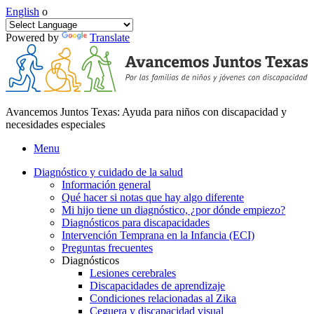
English
o
Powered by
Translate
Avancemos Juntos Texas: Ayuda para niños con discapacidad y
necesidades especiales
Menu
Diagnóstico y cuidado de la salud
Información general
Qué hacer si notas que hay algo diferente
Mi hijo tiene un diagnóstico, ¿por dónde empiezo?
Diagnósticos para discapacidades
Intervención Temprana en la Infancia (ECI)
Preguntas frecuentes
Diagnósticos
Lesiones cerebrales
Discapacidades de aprendizaje
Condiciones relacionadas al Zika
Ceguera y discapacidad visual