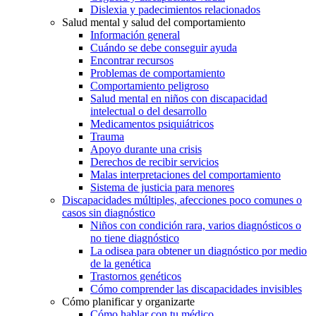
Dislexia y padecimientos relacionados
Salud mental y salud del comportamiento
Información general
Cuándo se debe conseguir ayuda
Encontrar recursos
Problemas de comportamiento
Comportamiento peligroso
Salud mental en niños con discapacidad
intelectual o del desarrollo
Medicamentos psiquiátricos
Trauma
Apoyo durante una crisis
Derechos de recibir servicios
Malas interpretaciones del comportamiento
Sistema de justicia para menores
Discapacidades múltiples, afecciones poco comunes o
casos sin diagnóstico
Niños con condición rara, varios diagnósticos o
no tiene diagnóstico
La odisea para obtener un diagnóstico por medio
de la genética
Trastornos genéticos
Cómo comprender las discapacidades invisibles
Cómo planificar y organizarte
Cómo hablar con tu médico