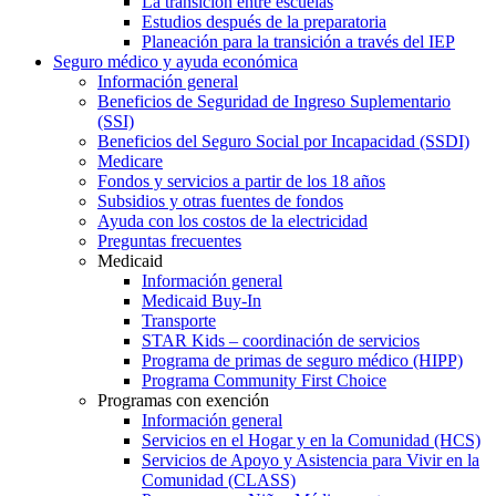
La transición entre escuelas
Estudios después de la preparatoria
Planeación para la transición a través del IEP
Seguro médico y ayuda económica
Información general
Beneficios de Seguridad de Ingreso Suplementario
(SSI)
Beneficios del Seguro Social por Incapacidad (SSDI)
Medicare
Fondos y servicios a partir de los 18 años
Subsidios y otras fuentes de fondos
Ayuda con los costos de la electricidad
Preguntas frecuentes
Medicaid
Información general
Medicaid Buy-In
Transporte
STAR Kids – coordinación de servicios
Programa de primas de seguro médico (HIPP)
Programa Community First Choice
Programas con exención
Información general
Servicios en el Hogar y en la Comunidad (HCS)
Servicios de Apoyo y Asistencia para Vivir en la
Comunidad (CLASS)