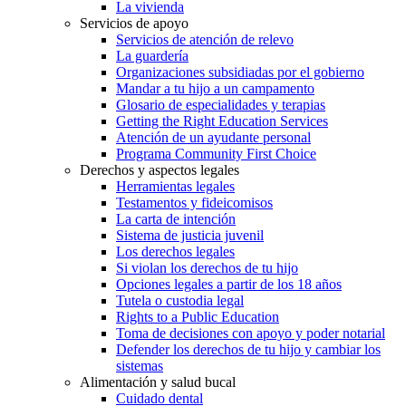
La vivienda
Servicios de apoyo
Servicios de atención de relevo
La guardería
Organizaciones subsidiadas por el gobierno
Mandar a tu hijo a un campamento
Glosario de especialidades y terapias
Getting the Right Education Services
Atención de un ayudante personal
Programa Community First Choice
Derechos y aspectos legales
Herramientas legales
Testamentos y fideicomisos
La carta de intención
Sistema de justicia juvenil
Los derechos legales
Si violan los derechos de tu hijo
Opciones legales a partir de los 18 años
Tutela o custodia legal
Rights to a Public Education
Toma de decisiones con apoyo y poder notarial
Defender los derechos de tu hijo y cambiar los
sistemas
Alimentación y salud bucal
Cuidado dental