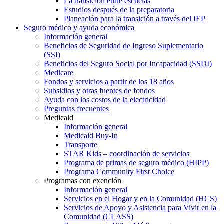
La transición entre escuelas
Estudios después de la preparatoria
Planeación para la transición a través del IEP
Seguro médico y ayuda económica
Información general
Beneficios de Seguridad de Ingreso Suplementario
(SSI)
Beneficios del Seguro Social por Incapacidad (SSDI)
Medicare
Fondos y servicios a partir de los 18 años
Subsidios y otras fuentes de fondos
Ayuda con los costos de la electricidad
Preguntas frecuentes
Medicaid
Información general
Medicaid Buy-In
Transporte
STAR Kids – coordinación de servicios
Programa de primas de seguro médico (HIPP)
Programa Community First Choice
Programas con exención
Información general
Servicios en el Hogar y en la Comunidad (HCS)
Servicios de Apoyo y Asistencia para Vivir en la
Comunidad (CLASS)