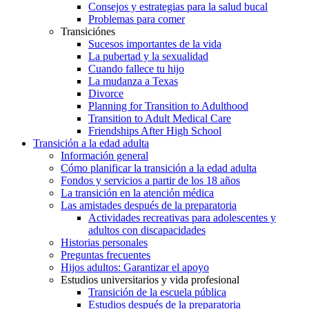
Consejos y estrategias para la salud bucal
Problemas para comer
Transiciónes
Sucesos importantes de la vida
La pubertad y la sexualidad
Cuando fallece tu hijo
La mudanza a Texas
Divorce
Planning for Transition to Adulthood
Transition to Adult Medical Care
Friendships After High School
Transición a la edad adulta
Información general
Cómo planificar la transición a la edad adulta
Fondos y servicios a partir de los 18 años
La transición en la atención médica
Las amistades después de la preparatoria
Actividades recreativas para adolescentes y
adultos con discapacidades
Historias personales
Preguntas frecuentes
Hijos adultos: Garantizar el apoyo
Estudios universitarios y vida profesional
Transición de la escuela pública
Estudios después de la preparatoria