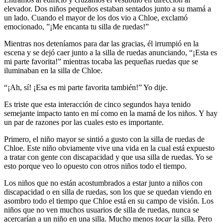
elevador. Dos niños pequeños estaban sentados junto a su mamá a
un lado. Cuando el mayor de los dos vio a Chloe, exclamó
emocionado, ”¡Me encanta tu silla de ruedas!”
Mientras nos deteníamos para dar las gracias, él irrumpió en la
escena y se dejó caer junto a la silla de ruedas anunciando, “¡Esta es
mi parte favorita!” mientras tocaba las pequeñas ruedas que se
iluminaban en la silla de Chloe.
“¡Ah, sí! ¡Esa es mi parte favorita también!” Yo dije.
Es triste que esta interacción de cinco segundos haya tenido
semejante impacto tanto en mí como en la mamá de los niños. Y hay
un par de razones por las cuales esto es importante.
Primero, el niño mayor se sintió a gusto con la silla de ruedas de
Chloe. Este niño obviamente vive una vida en la cual está expuesto
a tratar con gente con discapacidad y que usa silla de ruedas. Yo se
esto porque veo lo opuesto con otros niños todo el tiempo.
Los niños que no están acostumbrados a estar junto a niños con
discapacidad o en silla de ruedas, son los que se quedan viendo en
asombro todo el tiempo que Chloe está en su campo de visión. Los
niños que no ven muchos usuarios de silla de ruedas, nunca se
acercarían a un niño en una silla. Mucho menos
tocar
la silla. Pero