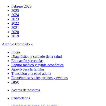
Febrero 2026
2025
2024
2023
2022
2021
2020
2019
Archivo Completo »
Inicio
Diagnóstico y cuidado de la salud
Educación y escuelas
Seguro médico y ayuda económica
Apoyo para la familia
Transición a la edad adulta
Encuentra servicios, grupos y eventos
Blog
Acerca de nosotros
Contáctenos