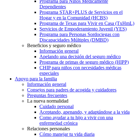
Programa para Niños Médicamente
Dependientes
Programa STAR+PLUS de Servicios en el
Hogar y en la Comunidad (HCBS)
Programa de Texas para Vivir en Casa (TxHmL)
Servicios de Empoderamiento Juvenil (YES)
Programa para Personas Sordociegas con
Discapacidades Múltiples (DMBD)
Beneficios y seguro médico
Información general
Apelando una decisión del seguro médico
Programa de primas de seguro médico (HIPP)
CHIP para niños con necesidades médicas
especiales
Apoyo para la familia
Información general
Consejos para padres de acogida y cuidadores
Preguntas frecuentes
La nueva normalidad
Cuidado personal
Aceptando, apenando, y adaptándose a la vida
Como ayudar a tu hijo a vivir con una
enfermedad crónica
Relaciones personales
Cómo manejar tu vida diaria