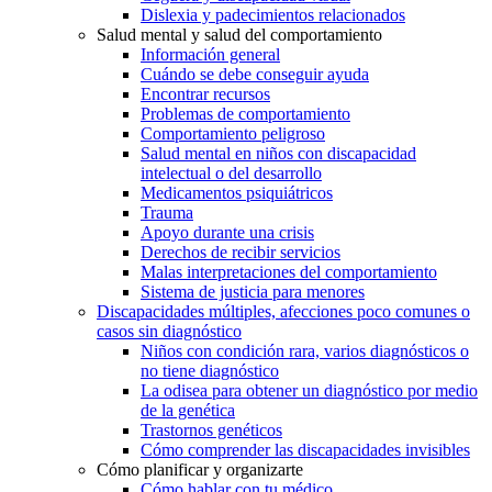
Dislexia y padecimientos relacionados
Salud mental y salud del comportamiento
Información general
Cuándo se debe conseguir ayuda
Encontrar recursos
Problemas de comportamiento
Comportamiento peligroso
Salud mental en niños con discapacidad
intelectual o del desarrollo
Medicamentos psiquiátricos
Trauma
Apoyo durante una crisis
Derechos de recibir servicios
Malas interpretaciones del comportamiento
Sistema de justicia para menores
Discapacidades múltiples, afecciones poco comunes o
casos sin diagnóstico
Niños con condición rara, varios diagnósticos o
no tiene diagnóstico
La odisea para obtener un diagnóstico por medio
de la genética
Trastornos genéticos
Cómo comprender las discapacidades invisibles
Cómo planificar y organizarte
Cómo hablar con tu médico