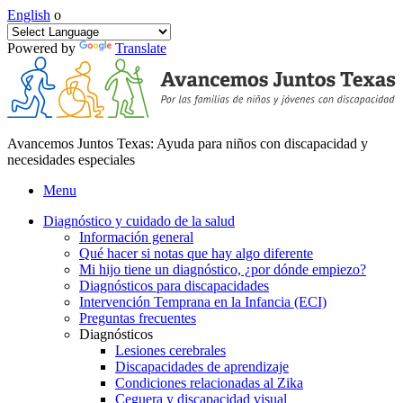
English
o
Powered by
Translate
Avancemos Juntos Texas: Ayuda para niños con discapacidad y
necesidades especiales
Menu
Diagnóstico y cuidado de la salud
Información general
Qué hacer si notas que hay algo diferente
Mi hijo tiene un diagnóstico, ¿por dónde empiezo?
Diagnósticos para discapacidades
Intervención Temprana en la Infancia (ECI)
Preguntas frecuentes
Diagnósticos
Lesiones cerebrales
Discapacidades de aprendizaje
Condiciones relacionadas al Zika
Ceguera y discapacidad visual