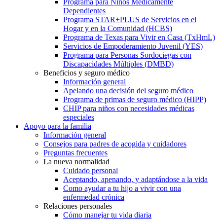
Programa para Niños Médicamente
Dependientes
Programa STAR+PLUS de Servicios en el
Hogar y en la Comunidad (HCBS)
Programa de Texas para Vivir en Casa (TxHmL)
Servicios de Empoderamiento Juvenil (YES)
Programa para Personas Sordociegas con
Discapacidades Múltiples (DMBD)
Beneficios y seguro médico
Información general
Apelando una decisión del seguro médico
Programa de primas de seguro médico (HIPP)
CHIP para niños con necesidades médicas
especiales
Apoyo para la familia
Información general
Consejos para padres de acogida y cuidadores
Preguntas frecuentes
La nueva normalidad
Cuidado personal
Aceptando, apenando, y adaptándose a la vida
Como ayudar a tu hijo a vivir con una
enfermedad crónica
Relaciones personales
Cómo manejar tu vida diaria