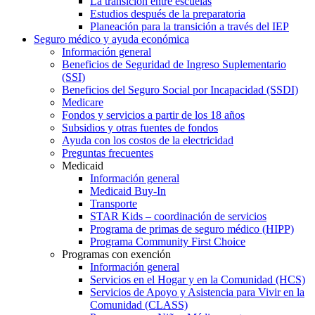
La transición entre escuelas
Estudios después de la preparatoria
Planeación para la transición a través del IEP
Seguro médico y ayuda económica
Información general
Beneficios de Seguridad de Ingreso Suplementario
(SSI)
Beneficios del Seguro Social por Incapacidad (SSDI)
Medicare
Fondos y servicios a partir de los 18 años
Subsidios y otras fuentes de fondos
Ayuda con los costos de la electricidad
Preguntas frecuentes
Medicaid
Información general
Medicaid Buy-In
Transporte
STAR Kids – coordinación de servicios
Programa de primas de seguro médico (HIPP)
Programa Community First Choice
Programas con exención
Información general
Servicios en el Hogar y en la Comunidad (HCS)
Servicios de Apoyo y Asistencia para Vivir en la
Comunidad (CLASS)