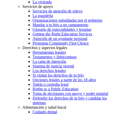
La vivienda
Servicios de apoyo
Servicios de atención de relevo
La guardería
Organizaciones subsidiadas por el gobierno
Mandar a tu hijo a un campamento
Glosario de especialidades y terapias
Getting the Right Education Services
Atención de un ayudante personal
Programa Community First Choice
Derechos y aspectos legales
Herramientas legales
Testamentos y fideicomisos
La carta de intención
Sistema de justicia juvenil
Los derechos legales
Si violan los derechos de tu hijo
Opciones legales a partir de los 18 años
Tutela o custodia legal
Rights to a Public Education
Toma de decisiones con apoyo y poder notarial
Defender los derechos de tu hijo y cambiar los
sistemas
Alimentación y salud bucal
Cuidado dental