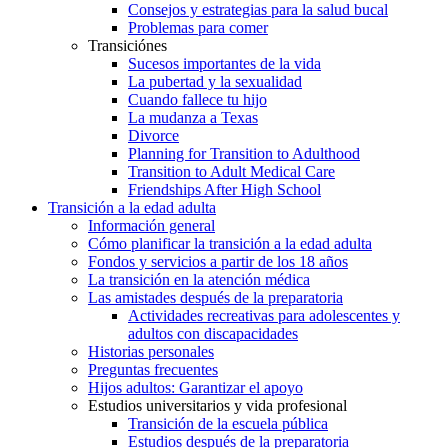
Consejos y estrategias para la salud bucal
Problemas para comer
Transiciónes
Sucesos importantes de la vida
La pubertad y la sexualidad
Cuando fallece tu hijo
La mudanza a Texas
Divorce
Planning for Transition to Adulthood
Transition to Adult Medical Care
Friendships After High School
Transición a la edad adulta
Información general
Cómo planificar la transición a la edad adulta
Fondos y servicios a partir de los 18 años
La transición en la atención médica
Las amistades después de la preparatoria
Actividades recreativas para adolescentes y
adultos con discapacidades
Historias personales
Preguntas frecuentes
Hijos adultos: Garantizar el apoyo
Estudios universitarios y vida profesional
Transición de la escuela pública
Estudios después de la preparatoria