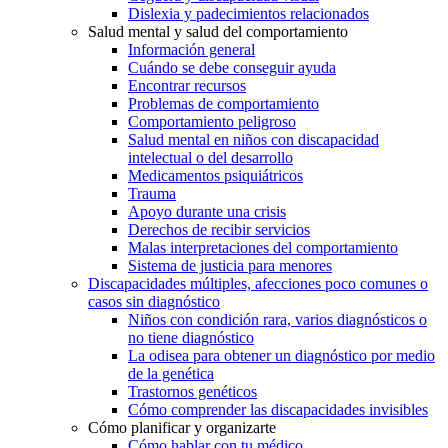
Dislexia y padecimientos relacionados
Salud mental y salud del comportamiento
Información general
Cuándo se debe conseguir ayuda
Encontrar recursos
Problemas de comportamiento
Comportamiento peligroso
Salud mental en niños con discapacidad
intelectual o del desarrollo
Medicamentos psiquiátricos
Trauma
Apoyo durante una crisis
Derechos de recibir servicios
Malas interpretaciones del comportamiento
Sistema de justicia para menores
Discapacidades múltiples, afecciones poco comunes o
casos sin diagnóstico
Niños con condición rara, varios diagnósticos o
no tiene diagnóstico
La odisea para obtener un diagnóstico por medio
de la genética
Trastornos genéticos
Cómo comprender las discapacidades invisibles
Cómo planificar y organizarte
Cómo hablar con tu médico