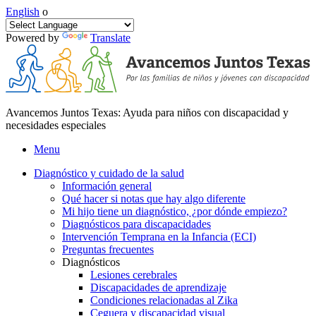
English
o
Powered by
Translate
Avancemos Juntos Texas: Ayuda para niños con discapacidad y
necesidades especiales
Menu
Diagnóstico y cuidado de la salud
Información general
Qué hacer si notas que hay algo diferente
Mi hijo tiene un diagnóstico, ¿por dónde empiezo?
Diagnósticos para discapacidades
Intervención Temprana en la Infancia (ECI)
Preguntas frecuentes
Diagnósticos
Lesiones cerebrales
Discapacidades de aprendizaje
Condiciones relacionadas al Zika
Ceguera y discapacidad visual