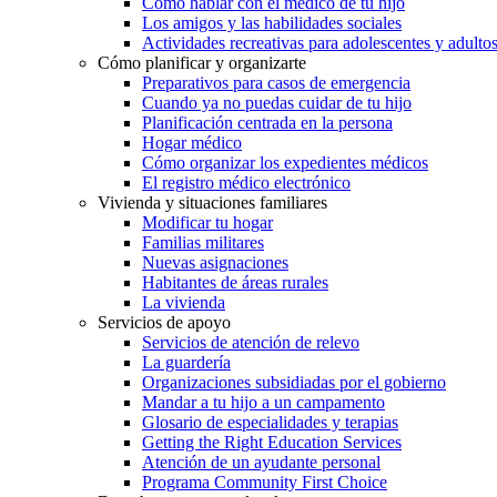
Cómo hablar con el médico de tu hijo
Los amigos y las habilidades sociales
Actividades recreativas para adolescentes y adulto
Cómo planificar y organizarte
Preparativos para casos de emergencia
Cuando ya no puedas cuidar de tu hijo
Planificación centrada en la persona
Hogar médico
Cómo organizar los expedientes médicos
El registro médico electrónico
Vivienda y situaciones familiares
Modificar tu hogar
Familias militares
Nuevas asignaciones
Habitantes de áreas rurales
La vivienda
Servicios de apoyo
Servicios de atención de relevo
La guardería
Organizaciones subsidiadas por el gobierno
Mandar a tu hijo a un campamento
Glosario de especialidades y terapias
Getting the Right Education Services
Atención de un ayudante personal
Programa Community First Choice