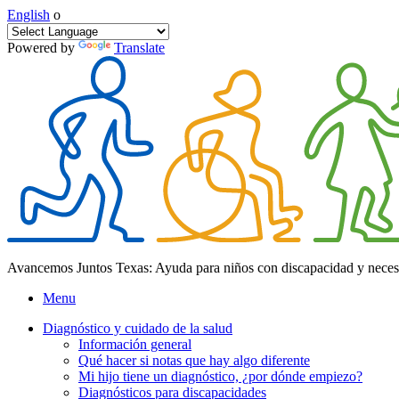
English
o
Powered by
Translate
Avancemos Juntos Texas: Ayuda para niños con discapacidad y neces
Menu
Diagnóstico y cuidado de la salud
Información general
Qué hacer si notas que hay algo diferente
Mi hijo tiene un diagnóstico, ¿por dónde empiezo?
Diagnósticos para discapacidades