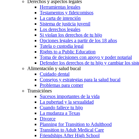
Derechos y aspectos legales
Herramientas legales
Testamentos y fideicomisos
La carta de intención
Sistema de justicia juvenil
Los derechos legales
Si violan los derechos de tu hijo
Opciones legales a partir de los 18 años
Tutela o custodia legal
Rights to a Public Education
Toma de decisiones con apoyo y poder notarial
Defender los derechos de tu hijo y cambiar los sis
Alimentación y salud bucal
Cuidado dental
Consejos y estrategias para la salud bucal
Problemas para comer
Transiciónes
Sucesos importantes de la vida
La pubertad y la sexualidad
Cuando fallece tu hijo
La mudanza a Texas
Divorce
Planning for Transition to Adulthood
Transition to Adult Medical Care
Friendships After High School