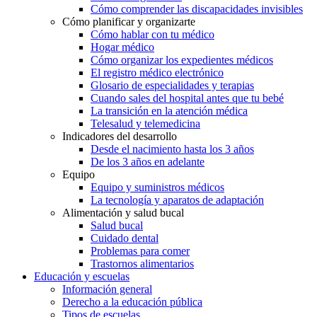
Cómo comprender las discapacidades invisibles
Cómo planificar y organizarte
Cómo hablar con tu médico
Hogar médico
Cómo organizar los expedientes médicos
El registro médico electrónico
Glosario de especialidades y terapias
Cuando sales del hospital antes que tu bebé
La transición en la atención médica
Telesalud y telemedicina
Indicadores del desarrollo
Desde el nacimiento hasta los 3 años
De los 3 años en adelante
Equipo
Equipo y suministros médicos
La tecnología y aparatos de adaptación
Alimentación y salud bucal
Salud bucal
Cuidado dental
Problemas para comer
Trastornos alimentarios
Educación y escuelas
Información general
Derecho a la educación pública
Tipos de escuelas