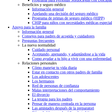
Programa para Personas Sordociegas con Discap
Beneficios y seguro médico
Información general
Apelando una decisión del seguro médico
Programa de primas de seguro médico (HIPP)
CHIP para niños con necesidades médicas especial
Apoyo para la familia
Información general
Consejos para padres de acogida y cuidadores
Preguntas frecuentes
La nueva normalidad
Cuidado personal
Aceptando, apenando, y adaptándose a la vida
Como ayudar a tu hijo a vivir con una enfermedad
Relaciones personales
Cómo manejar tu vida diaria
Estar en contacto con otros padres de familia
Los adolescentes
Los hermanos
Red de personas de confianza
Malas interpretaciones del comportamiento
El divorcio
La terapia para los padres
Pensar de manera centrada en la persona
Las amistades después de la preparatori