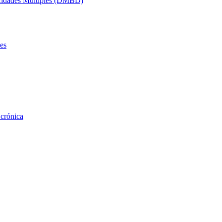
acidades Múltiples (DMBD)
es
 crónica