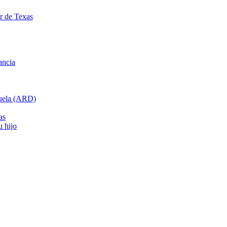
ar de Texas
ancia
cuela (ARD)
as
u hijo