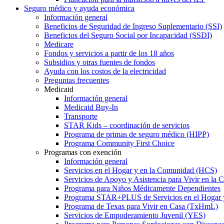
Seguro médico y ayuda económica
Información general
Beneficios de Seguridad de Ingreso Suplementario (SSI)
Beneficios del Seguro Social por Incapacidad (SSDI)
Medicare
Fondos y servicios a partir de los 18 años
Subsidios y otras fuentes de fondos
Ayuda con los costos de la electricidad
Preguntas frecuentes
Medicaid
Información general
Medicaid Buy-In
Transporte
STAR Kids – coordinación de servicios
Programa de primas de seguro médico (HIPP)
Programa Community First Choice
Programas con exención
Información general
Servicios en el Hogar y en la Comunidad (HCS)
Servicios de Apoyo y Asistencia para Vivir en l
Programa para Niños Médicamente Dependientes
Programa STAR+PLUS de Servicios en el Hogar
Programa de Texas para Vivir en Casa (TxHmL)
Servicios de Empoderamiento Juvenil (YES)