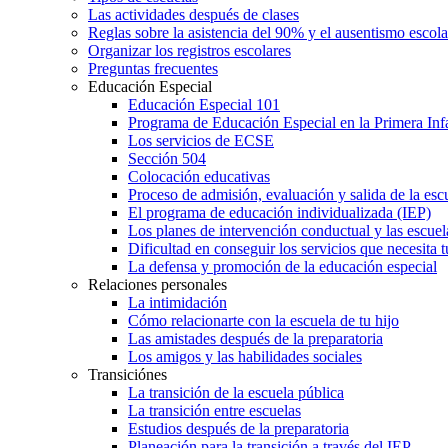
Las actividades después de clases
Reglas sobre la asistencia del 90% y el ausentismo escol
Organizar los registros escolares
Preguntas frecuentes
Educación Especial
Educación Especial 101
Programa de Educación Especial en la Primera Inf
Los servicios de ECSE
Sección 504
Colocación educativas
Proceso de admisión, evaluación y salida de la es
El programa de educación individualizada (IEP)
Los planes de intervención conductual y las escuel
Dificultad en conseguir los servicios que necesita t
La defensa y promoción de la educación especial
Relaciones personales
La intimidación
Cómo relacionarte con la escuela de tu hijo
Las amistades después de la preparatoria
Los amigos y las habilidades sociales
Transiciónes
La transición de la escuela pública
La transición entre escuelas
Estudios después de la preparatoria
Planeación para la transición a través del IEP