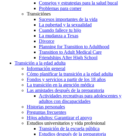
Consejos y estrategias para la salud bucal
Problemas para comer
Transiciónes
Sucesos importantes de la vida
La pubertad y la sexualidad
Cuando fallece tu hijo
La mudanza a Texas
Divorce
Planning for Transition to Adulthood
Transition to Adult Medical Care
Friendships After High School
Transición a la edad adulta
Información general
Cómo planificar la transición a la edad adulta
Fondos y servicios a partir de los 18 años
La transición en la atención médica
Las amistades después de la preparatoria
Actividades recreativas para adolescentes y
adultos con discapacidades
Historias personales
Preguntas frecuentes
Hijos adultos: Garantizar el apoyo
Estudios universitarios y vida profesional
Transición de la escuela pública
Estudios después de la preparatoria