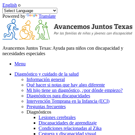
English
o
Powered by
Translate
Avancemos Juntos Texas: Ayuda para niños con discapacidad y
necesidades especiales
Menu
Diagnóstico y cuidado de la salud
Información general
Qué hacer si notas que hay algo diferente
Mi hijo tiene un diagnóstico, ¿por dónde empiezo?
Diagnósticos para discapacidades
Intervención Temprana en la Infancia (ECI)
Preguntas frecuentes
Diagnósticos
Lesiones cerebrales
Discapacidades de aprendizaje
Condiciones relacionadas al Zika
Ceguera y discapacidad visual