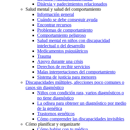
Dislexia y padecimientos relacionados
Salud mental y salud del comportamiento
Información general
Cuándo se debe conseguir ayuda
Encontrar recursos
Problemas de comportamiento
Comportamiento peligroso
Salud mental en niños con discapacidad
intelectual o del desarrollo
Medicamentos psiquiátricos
Trauma
Apoyo durante una crisis
Derechos de recibir servicios
Malas interpretaciones del comportamiento
Sistema de justicia para menores
Discapacidades múltiples, afecciones poco comunes o
casos sin diagnóstico
Niños con condición rara, varios diagnósticos o
no tiene diagnóstico
La odisea para obtener un diagnóstico por medio
de la genética
Trastornos genéticos
Cómo comprender las discapacidades invisibles
Cómo planificar y organizarte
Cómo hablar con tu médico