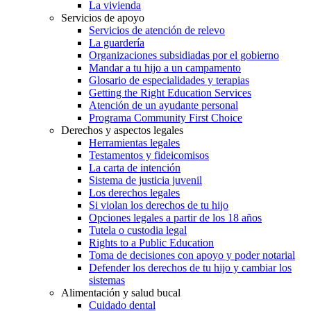
La vivienda
Servicios de apoyo
Servicios de atención de relevo
La guardería
Organizaciones subsidiadas por el gobierno
Mandar a tu hijo a un campamento
Glosario de especialidades y terapias
Getting the Right Education Services
Atención de un ayudante personal
Programa Community First Choice
Derechos y aspectos legales
Herramientas legales
Testamentos y fideicomisos
La carta de intención
Sistema de justicia juvenil
Los derechos legales
Si violan los derechos de tu hijo
Opciones legales a partir de los 18 años
Tutela o custodia legal
Rights to a Public Education
Toma de decisiones con apoyo y poder notarial
Defender los derechos de tu hijo y cambiar los
sistemas
Alimentación y salud bucal
Cuidado dental