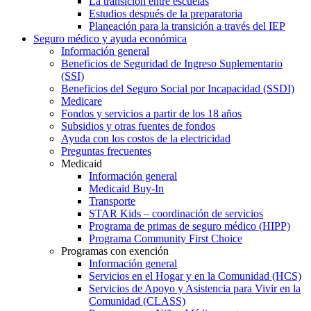
La transición entre escuelas
Estudios después de la preparatoria
Planeación para la transición a través del IEP
Seguro médico y ayuda económica
Información general
Beneficios de Seguridad de Ingreso Suplementario
(SSI)
Beneficios del Seguro Social por Incapacidad (SSDI)
Medicare
Fondos y servicios a partir de los 18 años
Subsidios y otras fuentes de fondos
Ayuda con los costos de la electricidad
Preguntas frecuentes
Medicaid
Información general
Medicaid Buy-In
Transporte
STAR Kids – coordinación de servicios
Programa de primas de seguro médico (HIPP)
Programa Community First Choice
Programas con exención
Información general
Servicios en el Hogar y en la Comunidad (HCS)
Servicios de Apoyo y Asistencia para Vivir en la
Comunidad (CLASS)