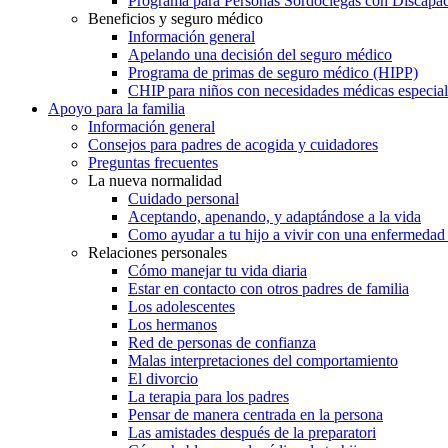
Programa para Personas Sordociegas con Discap
Beneficios y seguro médico
Información general
Apelando una decisión del seguro médico
Programa de primas de seguro médico (HIPP)
CHIP para niños con necesidades médicas especial
Apoyo para la familia
Información general
Consejos para padres de acogida y cuidadores
Preguntas frecuentes
La nueva normalidad
Cuidado personal
Aceptando, apenando, y adaptándose a la vida
Como ayudar a tu hijo a vivir con una enfermedad
Relaciones personales
Cómo manejar tu vida diaria
Estar en contacto con otros padres de familia
Los adolescentes
Los hermanos
Red de personas de confianza
Malas interpretaciones del comportamiento
El divorcio
La terapia para los padres
Pensar de manera centrada en la persona
Las amistades después de la preparatori