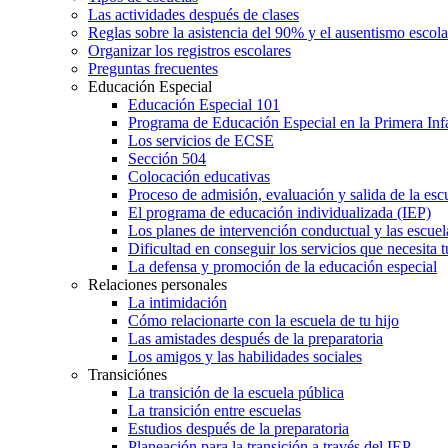
Las actividades después de clases
Reglas sobre la asistencia del 90% y el ausentismo escol
Organizar los registros escolares
Preguntas frecuentes
Educación Especial
Educación Especial 101
Programa de Educación Especial en la Primera Inf
Los servicios de ECSE
Sección 504
Colocación educativas
Proceso de admisión, evaluación y salida de la es
El programa de educación individualizada (IEP)
Los planes de intervención conductual y las escuel
Dificultad en conseguir los servicios que necesita t
La defensa y promoción de la educación especial
Relaciones personales
La intimidación
Cómo relacionarte con la escuela de tu hijo
Las amistades después de la preparatoria
Los amigos y las habilidades sociales
Transiciónes
La transición de la escuela pública
La transición entre escuelas
Estudios después de la preparatoria
Planeación para la transición a través del IEP