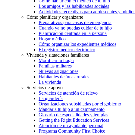
Cómo hablar con el médico de tu hijo
Los amigos y las habilidades sociales
Actividades recreativas para adolescentes y adulto
Cómo planificar y organizarte
Preparativos para casos de emergencia
Cuando ya no puedas cuidar de tu hijo
Planificación centrada en la persona
Hogar médico
Cómo organizar los expedientes médicos
El registro médico electrónico
Vivienda y situaciones familiares
Modificar tu hogar
Familias militares
Nuevas asignaciones
Habitantes de áreas rurales
La vivienda
Servicios de apoyo
Servicios de atención de relevo
La guardería
Organizaciones subsidiadas por el gobierno
Mandar a tu hijo a un campamento
Glosario de especialidades y terapias
Getting the Right Education Services
Atención de un ayudante personal
Programa Community First Choice