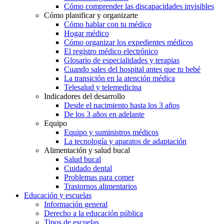
Cómo comprender las discapacidades invisibles
Cómo planificar y organizarte
Cómo hablar con tu médico
Hogar médico
Cómo organizar los expedientes médicos
El registro médico electrónico
Glosario de especialidades y terapias
Cuando sales del hospital antes que tu bebé
La transición en la atención médica
Telesalud y telemedicina
Indicadores del desarrollo
Desde el nacimiento hasta los 3 años
De los 3 años en adelante
Equipo
Equipo y suministros médicos
La tecnología y aparatos de adaptación
Alimentación y salud bucal
Salud bucal
Cuidado dental
Problemas para comer
Trastornos alimentarios
Educación y escuelas
Información general
Derecho a la educación pública
Tipos de escuelas