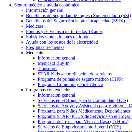
Seguro médico y ayuda económica
Información general
Beneficios de Seguridad de Ingreso Suplementario (SSI)
Beneficios del Seguro Social por Incapacidad (SSDI)
Medicare
Fondos y servicios a partir de los 18 años
Subsidios y otras fuentes de fondos
Ayuda con los costos de la electricidad
Preguntas frecuentes
Medicaid
Información general
Medicaid Buy-In
Transporte
STAR Kids – coordinación de servicios
Programa de primas de seguro médico (HIPP)
Programa Community First Choice
Programas con exención
Información general
Servicios en el Hogar y en la Comunidad (HCS)
Servicios de Apoyo y Asistencia para Vivir en l
Programa para Niños Médicamente Dependientes
Programa STAR+PLUS de Servicios en el Hogar
Programa de Texas para Vivir en Casa (TxHmL)
Servicios de Empoderamiento Juvenil (YES)