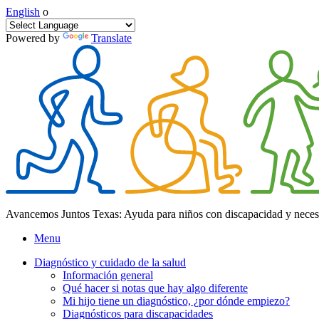
English
o
Powered by
Translate
Avancemos Juntos Texas: Ayuda para niños con discapacidad y neces
Menu
Diagnóstico y cuidado de la salud
Información general
Qué hacer si notas que hay algo diferente
Mi hijo tiene un diagnóstico, ¿por dónde empiezo?
Diagnósticos para discapacidades