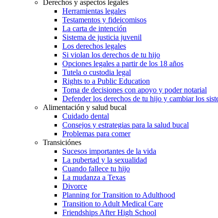
Derechos y aspectos legales
Herramientas legales
Testamentos y fideicomisos
La carta de intención
Sistema de justicia juvenil
Los derechos legales
Si violan los derechos de tu hijo
Opciones legales a partir de los 18 años
Tutela o custodia legal
Rights to a Public Education
Toma de decisiones con apoyo y poder notarial
Defender los derechos de tu hijo y cambiar los sis
Alimentación y salud bucal
Cuidado dental
Consejos y estrategias para la salud bucal
Problemas para comer
Transiciónes
Sucesos importantes de la vida
La pubertad y la sexualidad
Cuando fallece tu hijo
La mudanza a Texas
Divorce
Planning for Transition to Adulthood
Transition to Adult Medical Care
Friendships After High School