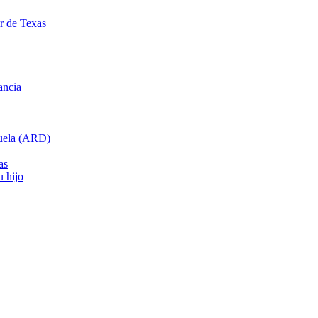
ar de Texas
ancia
cuela (ARD)
as
u hijo