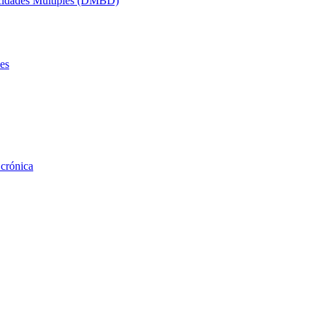
acidades Múltiples (DMBD)
es
 crónica