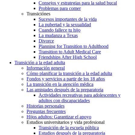
Consejos y estrategias para la salud bucal
Problemas para comer
Transiciónes
Sucesos importantes de la vida
La pubertad y la sexualidad
Cuando fallece tu hijo
La mudanza a Texas
Divorce
Planning for Transition to Adulthood
Transition to Adult Medical Care
Friendships After High School
Transición a la edad adulta
Información general
Cómo planificar la transición a la edad adulta
Fondos y servicios a partir de los 18 años
La transición en la atención médica
Las amistades después de la preparatoria
Actividades recreativas para adolescentes y
adultos con discapacidades
Historias personales
Preguntas frecuentes
Hijos adultos: Garantizar el apoyo
Estudios universitarios y vida profesional
Transición de la escuela pública
Estudios después de la preparatoria