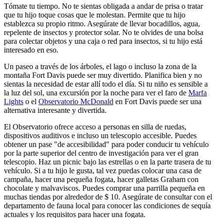
Tómate tu tiempo. No te sientas obligada a andar de prisa o tratar
que tu hijo toque cosas que le molestan. Permite que tu hijo
establezca su propio ritmo. Asegúrate de llevar bocadillos, agua,
repelente de insectos y protector solar. No te olvides de una bolsa
para colectar objetos y una caja o red para insectos, si tu hijo está
interesado en eso.
Un paseo a través de los árboles, el lago o incluso la zona de la
montaña Fort Davis puede ser muy divertido. Planifica bien y no
sientas la necesidad de estar allí todo el día. Si tu niño es sensible a
la luz del sol, una excursión por la noche para ver el faro de
Marfa
Lights
o el
Observatorio McDonald
en Fort Davis puede ser una
alternativa interesante y divertida.
El Observatorio ofrece acceso a personas en silla de ruedas,
dispositivos auditivos e incluso un telescopio accesible. Puedes
obtener un pase "de accesibilidad" para poder conducir tu vehículo
por la parte superior del centro de investigación para ver el gran
telescopio. Haz un picnic bajo las estrellas o en la parte trasera de tu
vehículo. Si a tu hijo le gusta, tal vez puedas colocar una casa de
campaña, hacer una pequeña fogata, hacer galletas Graham con
chocolate y malvaviscos. Puedes comprar una parrilla pequeña en
muchas tiendas por alrededor de $ 10. Asegúrate de consultar con el
departamento de fauna local para conocer las condiciones de sequía
actuales y los requisitos para hacer una fogata.