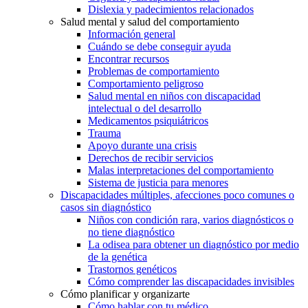
Dislexia y padecimientos relacionados
Salud mental y salud del comportamiento
Información general
Cuándo se debe conseguir ayuda
Encontrar recursos
Problemas de comportamiento
Comportamiento peligroso
Salud mental en niños con discapacidad
intelectual o del desarrollo
Medicamentos psiquiátricos
Trauma
Apoyo durante una crisis
Derechos de recibir servicios
Malas interpretaciones del comportamiento
Sistema de justicia para menores
Discapacidades múltiples, afecciones poco comunes o
casos sin diagnóstico
Niños con condición rara, varios diagnósticos o
no tiene diagnóstico
La odisea para obtener un diagnóstico por medio
de la genética
Trastornos genéticos
Cómo comprender las discapacidades invisibles
Cómo planificar y organizarte
Cómo hablar con tu médico