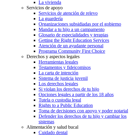
La vivienda
Servicios de apoyo
Servicios de atención de relevo
La guardería
Organizaciones subsidiadas por el gobierno
Mandar a tu hijo a un campamento
Glosario de especialidades y terapias
Getting the Right Education Services
Atención de un ayudante personal
Programa Community First Choice
Derechos y aspectos legales
Herramientas legales
Testamentos y fideicomisos
La carta de intención
Sistema de justicia juvenil
Los derechos legales
Si violan los derechos de tu hijo
Opciones legales a partir de los 18 años
Tutela o custodia legal
Rights to a Public Education
Toma de decisiones con apoyo y poder notarial
Defender los derechos de tu hijo y cambiar los
sistemas
Alimentación y salud bucal
Cuidado dental