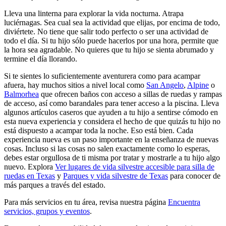
Lleva una linterna para explorar la vida nocturna. Atrapa
luciérnagas. Sea cual sea la actividad que elijas, por encima de todo,
diviértete. No tiene que salir todo perfecto o ser una actividad de
todo el día. Si tu hijo sólo puede hacerlos por una hora, permite que
la hora sea agradable. No quieres que tu hijo se sienta abrumado y
termine el día llorando.
Si te sientes lo suficientemente aventurera como para acampar
afuera, hay muchos sitios a nivel local como
San Angelo
,
Alpine
o
Balmorhea
que ofrecen baños con acceso a sillas de ruedas y rampas
de acceso, así como barandales para tener acceso a la piscina. Lleva
algunos artículos caseros que ayuden a tu hijo a sentirse cómodo en
esta nueva experiencia y considera el hecho de que quizás tu hijo no
está dispuesto a acampar toda la noche. Eso está bien. Cada
experiencia nueva es un paso importante en la enseñanza de nuevas
cosas. Incluso si las cosas no salen exactamente como lo esperas,
debes estar orgullosa de ti misma por tratar y mostrarle a tu hijo algo
nuevo. Explora
Ver lugares de vida silvestre accesible para silla de
ruedas en Texas
y
Parques y vida silvestre de Texas
para conocer de
más parques a través del estado.
Para más servicios en tu área, revisa nuestra página
Encuentra
servicios, grupos y eventos
.