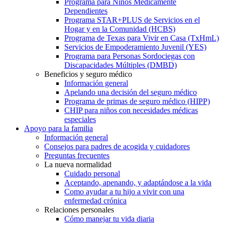
Programa para Niños Médicamente
Dependientes
Programa STAR+PLUS de Servicios en el
Hogar y en la Comunidad (HCBS)
Programa de Texas para Vivir en Casa (TxHmL)
Servicios de Empoderamiento Juvenil (YES)
Programa para Personas Sordociegas con
Discapacidades Múltiples (DMBD)
Beneficios y seguro médico
Información general
Apelando una decisión del seguro médico
Programa de primas de seguro médico (HIPP)
CHIP para niños con necesidades médicas
especiales
Apoyo para la familia
Información general
Consejos para padres de acogida y cuidadores
Preguntas frecuentes
La nueva normalidad
Cuidado personal
Aceptando, apenando, y adaptándose a la vida
Como ayudar a tu hijo a vivir con una
enfermedad crónica
Relaciones personales
Cómo manejar tu vida diaria