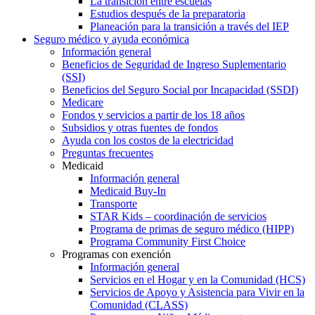
La transición entre escuelas
Estudios después de la preparatoria
Planeación para la transición a través del IEP
Seguro médico y ayuda económica
Información general
Beneficios de Seguridad de Ingreso Suplementario
(SSI)
Beneficios del Seguro Social por Incapacidad (SSDI)
Medicare
Fondos y servicios a partir de los 18 años
Subsidios y otras fuentes de fondos
Ayuda con los costos de la electricidad
Preguntas frecuentes
Medicaid
Información general
Medicaid Buy-In
Transporte
STAR Kids – coordinación de servicios
Programa de primas de seguro médico (HIPP)
Programa Community First Choice
Programas con exención
Información general
Servicios en el Hogar y en la Comunidad (HCS)
Servicios de Apoyo y Asistencia para Vivir en la
Comunidad (CLASS)