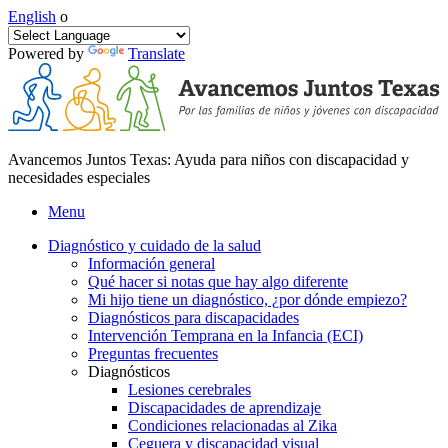
English
o
Powered by
Translate
Avancemos Juntos Texas: Ayuda para niños con discapacidad y
necesidades especiales
Menu
Diagnóstico y cuidado de la salud
Información general
Qué hacer si notas que hay algo diferente
Mi hijo tiene un diagnóstico, ¿por dónde empiezo?
Diagnósticos para discapacidades
Intervención Temprana en la Infancia (ECI)
Preguntas frecuentes
Diagnósticos
Lesiones cerebrales
Discapacidades de aprendizaje
Condiciones relacionadas al Zika
Ceguera y discapacidad visual