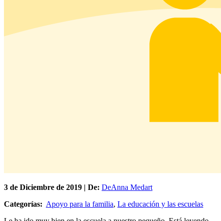
3 de
Diciembre
de 2019 | De:
DeAnna Medart
Categorías:
Apoyo para la familia
,
La educación y las escuelas
Le ha ido muy bien en la escuela a nuestro pequeño. Está leyendo