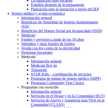
La transición entre escuelas
Estudios después de la preparatoria
Planeación para la transición a través del IEP
Seguro médico y ayuda económica
Información general
Beneficios de Seguridad de Ingreso Suplementario
(SSI)
Beneficios del Seguro Social por Incapacidad (SSDI)
Medicare
Fondos y servicios a partir de los 18 años
Subsidios y otras fuentes de fondos
Ayuda con los costos de la electricidad
Preguntas frecuentes
Medicaid
Información general
Medicaid Buy-In
Transporte
STAR Kids – coordinación de servicios
Programa de primas de seguro médico (HIPP)
Programa Community First Choice
Programas con exención
Información general
Servicios en el Hogar y en la Comunidad (HCS)
Servicios de Apoyo y Asistencia para Vivir en la
Comunidad (CLASS)