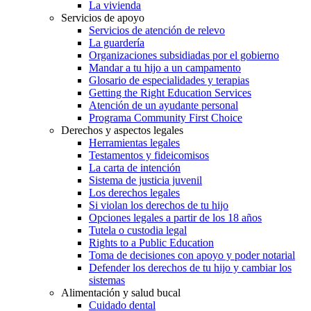
La vivienda
Servicios de apoyo
Servicios de atención de relevo
La guardería
Organizaciones subsidiadas por el gobierno
Mandar a tu hijo a un campamento
Glosario de especialidades y terapias
Getting the Right Education Services
Atención de un ayudante personal
Programa Community First Choice
Derechos y aspectos legales
Herramientas legales
Testamentos y fideicomisos
La carta de intención
Sistema de justicia juvenil
Los derechos legales
Si violan los derechos de tu hijo
Opciones legales a partir de los 18 años
Tutela o custodia legal
Rights to a Public Education
Toma de decisiones con apoyo y poder notarial
Defender los derechos de tu hijo y cambiar los
sistemas
Alimentación y salud bucal
Cuidado dental