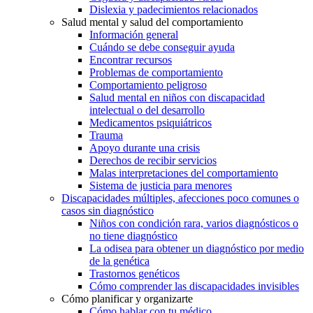
Dislexia y padecimientos relacionados
Salud mental y salud del comportamiento
Información general
Cuándo se debe conseguir ayuda
Encontrar recursos
Problemas de comportamiento
Comportamiento peligroso
Salud mental en niños con discapacidad
intelectual o del desarrollo
Medicamentos psiquiátricos
Trauma
Apoyo durante una crisis
Derechos de recibir servicios
Malas interpretaciones del comportamiento
Sistema de justicia para menores
Discapacidades múltiples, afecciones poco comunes o
casos sin diagnóstico
Niños con condición rara, varios diagnósticos o
no tiene diagnóstico
La odisea para obtener un diagnóstico por medio
de la genética
Trastornos genéticos
Cómo comprender las discapacidades invisibles
Cómo planificar y organizarte
Cómo hablar con tu médico