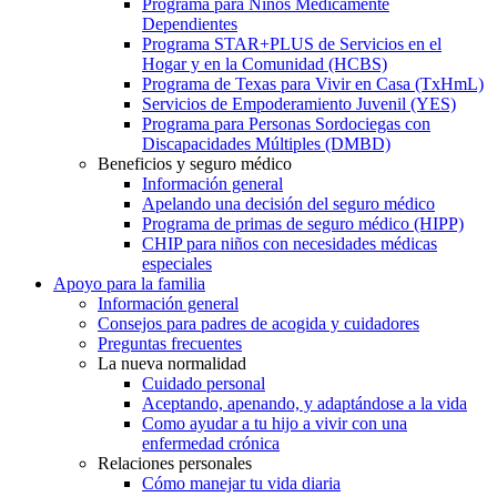
Programa para Niños Médicamente
Dependientes
Programa STAR+PLUS de Servicios en el
Hogar y en la Comunidad (HCBS)
Programa de Texas para Vivir en Casa (TxHmL)
Servicios de Empoderamiento Juvenil (YES)
Programa para Personas Sordociegas con
Discapacidades Múltiples (DMBD)
Beneficios y seguro médico
Información general
Apelando una decisión del seguro médico
Programa de primas de seguro médico (HIPP)
CHIP para niños con necesidades médicas
especiales
Apoyo para la familia
Información general
Consejos para padres de acogida y cuidadores
Preguntas frecuentes
La nueva normalidad
Cuidado personal
Aceptando, apenando, y adaptándose a la vida
Como ayudar a tu hijo a vivir con una
enfermedad crónica
Relaciones personales
Cómo manejar tu vida diaria