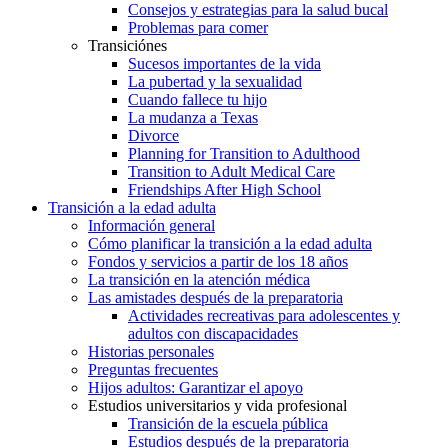
Consejos y estrategias para la salud bucal
Problemas para comer
Transiciónes
Sucesos importantes de la vida
La pubertad y la sexualidad
Cuando fallece tu hijo
La mudanza a Texas
Divorce
Planning for Transition to Adulthood
Transition to Adult Medical Care
Friendships After High School
Transición a la edad adulta
Información general
Cómo planificar la transición a la edad adulta
Fondos y servicios a partir de los 18 años
La transición en la atención médica
Las amistades después de la preparatoria
Actividades recreativas para adolescentes y
adultos con discapacidades
Historias personales
Preguntas frecuentes
Hijos adultos: Garantizar el apoyo
Estudios universitarios y vida profesional
Transición de la escuela pública
Estudios después de la preparatoria