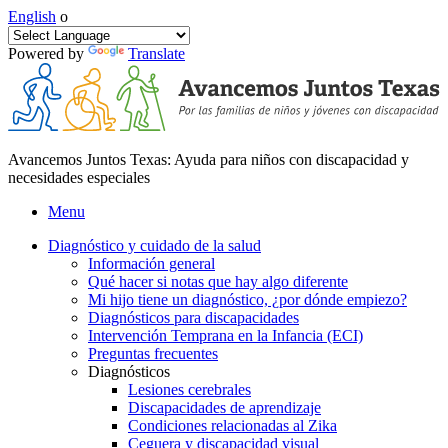
English
o
Powered by
Translate
Avancemos Juntos Texas: Ayuda para niños con discapacidad y
necesidades especiales
Menu
Diagnóstico y cuidado de la salud
Información general
Qué hacer si notas que hay algo diferente
Mi hijo tiene un diagnóstico, ¿por dónde empiezo?
Diagnósticos para discapacidades
Intervención Temprana en la Infancia (ECI)
Preguntas frecuentes
Diagnósticos
Lesiones cerebrales
Discapacidades de aprendizaje
Condiciones relacionadas al Zika
Ceguera y discapacidad visual