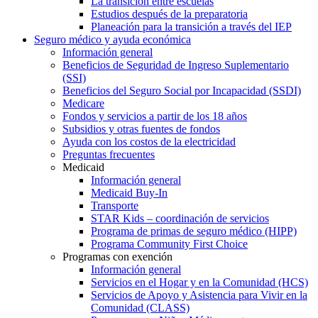
La transición entre escuelas
Estudios después de la preparatoria
Planeación para la transición a través del IEP
Seguro médico y ayuda económica
Información general
Beneficios de Seguridad de Ingreso Suplementario
(SSI)
Beneficios del Seguro Social por Incapacidad (SSDI)
Medicare
Fondos y servicios a partir de los 18 años
Subsidios y otras fuentes de fondos
Ayuda con los costos de la electricidad
Preguntas frecuentes
Medicaid
Información general
Medicaid Buy-In
Transporte
STAR Kids – coordinación de servicios
Programa de primas de seguro médico (HIPP)
Programa Community First Choice
Programas con exención
Información general
Servicios en el Hogar y en la Comunidad (HCS)
Servicios de Apoyo y Asistencia para Vivir en la
Comunidad (CLASS)