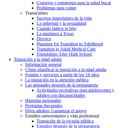
Consejos y estrategias para la salud bucal
Problemas para comer
Transiciónes
Sucesos importantes de la vida
La pubertad y la sexualidad
Cuando fallece tu hijo
La mudanza a Texas
Divorce
Planning for Transition to Adulthood
Transition to Adult Medical Care
Friendships After High School
Transición a la edad adulta
Información general
Cómo planificar la transición a la edad adulta
Fondos y servicios a partir de los 18 años
La transición en la atención médica
Las amistades después de la preparatoria
Actividades recreativas para adolescentes y
adultos con discapacidades
Historias personales
Preguntas frecuentes
Hijos adultos: Garantizar el apoyo
Estudios universitarios y vida profesional
Transición de la escuela pública
Estudios después de la preparatoria