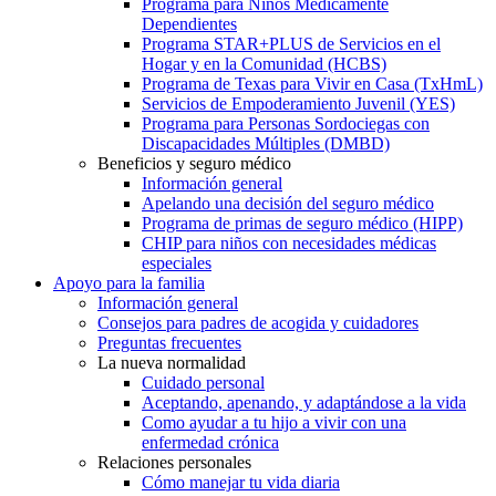
Programa para Niños Médicamente
Dependientes
Programa STAR+PLUS de Servicios en el
Hogar y en la Comunidad (HCBS)
Programa de Texas para Vivir en Casa (TxHmL)
Servicios de Empoderamiento Juvenil (YES)
Programa para Personas Sordociegas con
Discapacidades Múltiples (DMBD)
Beneficios y seguro médico
Información general
Apelando una decisión del seguro médico
Programa de primas de seguro médico (HIPP)
CHIP para niños con necesidades médicas
especiales
Apoyo para la familia
Información general
Consejos para padres de acogida y cuidadores
Preguntas frecuentes
La nueva normalidad
Cuidado personal
Aceptando, apenando, y adaptándose a la vida
Como ayudar a tu hijo a vivir con una
enfermedad crónica
Relaciones personales
Cómo manejar tu vida diaria