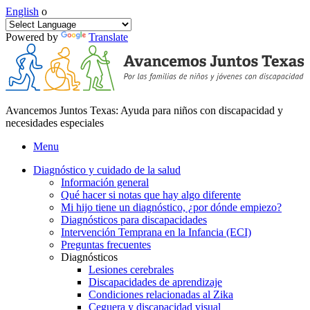
English
o
Powered by
Translate
Avancemos Juntos Texas: Ayuda para niños con discapacidad y
necesidades especiales
Menu
Diagnóstico y cuidado de la salud
Información general
Qué hacer si notas que hay algo diferente
Mi hijo tiene un diagnóstico, ¿por dónde empiezo?
Diagnósticos para discapacidades
Intervención Temprana en la Infancia (ECI)
Preguntas frecuentes
Diagnósticos
Lesiones cerebrales
Discapacidades de aprendizaje
Condiciones relacionadas al Zika
Ceguera y discapacidad visual