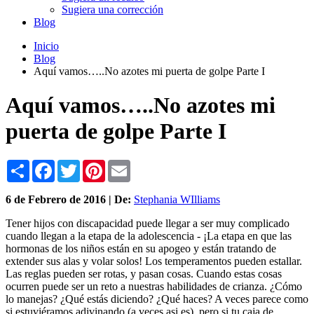
Sugiera una corrección
Blog
Inicio
Blog
Aquí vamos…..No azotes mi puerta de golpe Parte I
Aquí vamos…..No azotes mi
puerta de golpe Parte I
Share
Facebook
Twitter
Pinterest
Email
6 de
Febrero
de 2016 | De:
Stephania WIlliams
Tener hijos con discapacidad puede llegar a ser muy complicado
cuando llegan a la etapa de la adolescencia - ¡La etapa en que las
hormonas de los niños están en su apogeo y están tratando de
extender sus alas y volar solos! Los temperamentos pueden estallar.
Las reglas pueden ser rotas, y pasan cosas. Cuando estas cosas
ocurren puede ser un reto a nuestras habilidades de crianza. ¿Cómo
lo manejas? ¿Qué estás diciendo? ¿Qué haces? A veces parece como
si estuviéramos adivinando (a veces asi es), pero si tu caja de