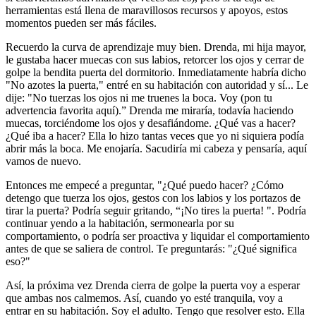
herramientas está llena de maravillosos recursos y apoyos, estos
momentos pueden ser más fáciles.
Recuerdo la curva de aprendizaje muy bien. Drenda, mi hija mayor,
le gustaba hacer muecas con sus labios, retorcer los ojos y cerrar de
golpe la bendita puerta del dormitorio. Inmediatamente habría dicho
"No azotes la puerta," entré en su habitación con autoridad y sí... Le
dije: "No tuerzas los ojos ni me truenes la boca. Voy (pon tu
advertencia favorita aquí).” Drenda me miraría, todavía haciendo
muecas, torciéndome los ojos y desafiándome. ¿Qué vas a hacer?
¿Qué iba a hacer? Ella lo hizo tantas veces que yo ni siquiera podía
abrir más la boca. Me enojaría. Sacudiría mi cabeza y pensaría, aquí
vamos de nuevo.
Entonces me empecé a preguntar, "¿Qué puedo hacer? ¿Cómo
detengo que tuerza los ojos, gestos con los labios y los portazos de
tirar la puerta? Podría seguir gritando, “¡No tires la puerta! ". Podría
continuar yendo a la habitación, sermonearla por su
comportamiento, o podría ser proactiva y liquidar el comportamiento
antes de que se saliera de control. Te preguntarás: "¿Qué significa
eso?"
Así, la próxima vez Drenda cierra de golpe la puerta voy a esperar
que ambas nos calmemos. Así, cuando yo esté tranquila, voy a
entrar en su habitación. Soy el adulto. Tengo que resolver esto. Ella