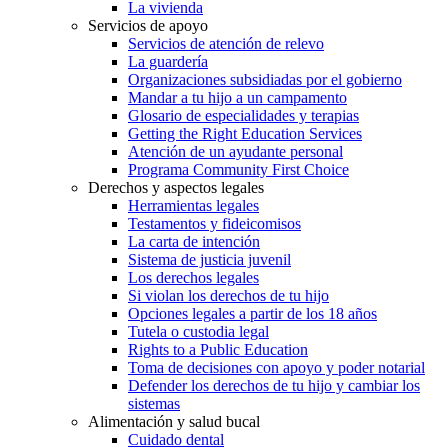
La vivienda
Servicios de apoyo
Servicios de atención de relevo
La guardería
Organizaciones subsidiadas por el gobierno
Mandar a tu hijo a un campamento
Glosario de especialidades y terapias
Getting the Right Education Services
Atención de un ayudante personal
Programa Community First Choice
Derechos y aspectos legales
Herramientas legales
Testamentos y fideicomisos
La carta de intención
Sistema de justicia juvenil
Los derechos legales
Si violan los derechos de tu hijo
Opciones legales a partir de los 18 años
Tutela o custodia legal
Rights to a Public Education
Toma de decisiones con apoyo y poder notarial
Defender los derechos de tu hijo y cambiar los
sistemas
Alimentación y salud bucal
Cuidado dental