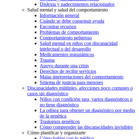
Dislexia y padecimientos relacionados
Salud mental y salud del comportamiento
Información general
Cuándo se debe conseguir ayuda
Encontrar recursos
Problemas de comportamiento
Comportamiento peligroso
Salud mental en niños con discapacidad
intelectual o del desarrollo
Medicamentos psiquiátricos
Trauma
Apoyo durante una crisis
Derechos de recibir servicios
Malas interpretaciones del comportamiento
Sistema de justicia para menores
Discapacidades múltiples, afecciones poco comunes o
casos sin diagnóstico
Niños con condición rara, varios diagnósticos o
no tiene diagnóstico
La odisea para obtener un diagnóstico por medio
de la genética
Trastornos genéticos
Cómo comprender las discapacidades invisibles
Cómo planificar y organizarte
Cómo hablar con tu médico