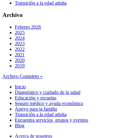
Transición a la edad adulta
Archivo
Febrero 2026
2025
2024
2023
2022
2021
2020
2019
Archivo Completo »
Inicio
Diagnóstico y cuidado de la salud
Educación y escuelas
Seguro médico y ayuda económica
Apoyo para la familia
Transición a la edad adulta
Encuentra servicios, grupos y eventos
Blog
Acerca de nosotros