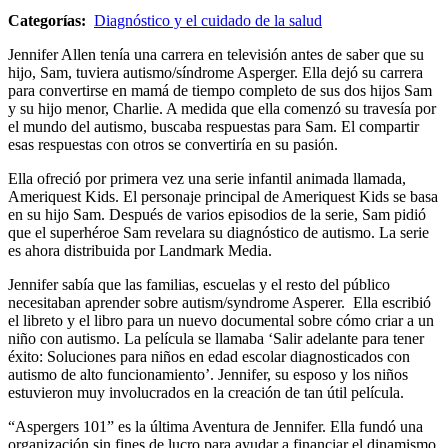
Categorías:
Diagnóstico y el cuidado de la salud
Jennifer Allen tenía una carrera en televisión antes de saber que su
hijo, Sam, tuviera autismo/síndrome Asperger. Ella dejó su carrera
para convertirse en mamá de tiempo completo de sus dos hijos Sam
y su hijo menor, Charlie. A medida que ella comenzó su travesía por
el mundo del autismo, buscaba respuestas para Sam. El compartir
esas respuestas con otros se convertiría en su pasión.
Ella ofreció por primera vez una serie infantil animada llamada,
Ameriquest Kids. El personaje principal de Ameriquest Kids se basa
en su hijo Sam. Después de varios episodios de la serie, Sam pidió
que el superhéroe Sam revelara su diagnóstico de autismo. La serie
es ahora distribuida por Landmark Media.
Jennifer sabía que las familias, escuelas y el resto del público
necesitaban aprender sobre autism/syndrome Asperer. Ella escribió
el libreto y el libro para un nuevo documental sobre cómo criar a un
niño con autismo. La película se llamaba ‘Salir adelante para tener
éxito: Soluciones para niños en edad escolar diagnosticados con
autismo de alto funcionamiento’. Jennifer, su esposo y los niños
estuvieron muy involucrados en la creación de tan útil película.
“Aspergers 101” es la última Aventura de Jennifer. Ella fundó una
organización sin fines de lucro para ayudar a financiar el dinamismo