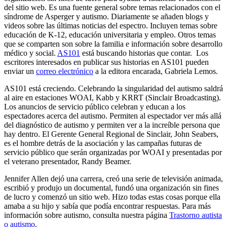
del sitio web. Es una fuente general sobre temas relacionados con el
síndrome de Asperger y autismo. Diariamente se añaden blogs y
videos sobre las últimas noticias del espectro. Incluyen temas sobre
educación de K-12, educación universitaria y empleo. Otros temas
que se comparten son sobre la familia e información sobre desarrollo
médico y social.
AS101
está buscando historias que contar. Los
escritores interesados en publicar sus historias en AS101 pueden
enviar un
correo electrónico
a la editora encarada, Gabriela Lemos.
AS101 está creciendo. Celebrando la singularidad del autismo saldrá
al aire en estaciones WOAI, Kabb y KRRT (Sinclair Broadcasting).
Los anuncios de servicio público celebran y educan a los
espectadores acerca del autismo. Permiten al espectador ver más allá
del diagnóstico de autismo y permiten ver a la increíble persona que
hay dentro. El Gerente General Regional de Sinclair, John Seabers,
es el hombre detrás de la asociación y las campañas futuras de
servicio público que serán organizadas por WOAI y presentadas por
el veterano presentador, Randy Beamer.
Jennifer Allen dejó una carrera, creó una serie de televisión animada,
escribió y produjo un documental, fundó una organización sin fines
de lucro y comenzó un sitio web. Hizo todas estas cosas porque ella
amaba a su hijo y sabía que podía encontrar respuestas. Para más
información sobre autismo, consulta nuestra página
Trastorno autista
o autismo
.