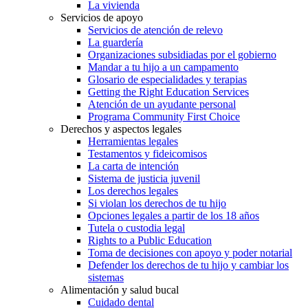
La vivienda
Servicios de apoyo
Servicios de atención de relevo
La guardería
Organizaciones subsidiadas por el gobierno
Mandar a tu hijo a un campamento
Glosario de especialidades y terapias
Getting the Right Education Services
Atención de un ayudante personal
Programa Community First Choice
Derechos y aspectos legales
Herramientas legales
Testamentos y fideicomisos
La carta de intención
Sistema de justicia juvenil
Los derechos legales
Si violan los derechos de tu hijo
Opciones legales a partir de los 18 años
Tutela o custodia legal
Rights to a Public Education
Toma de decisiones con apoyo y poder notarial
Defender los derechos de tu hijo y cambiar los
sistemas
Alimentación y salud bucal
Cuidado dental