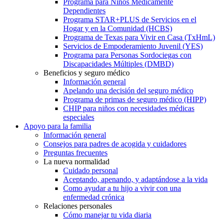
Programa para Niños Médicamente
Dependientes
Programa STAR+PLUS de Servicios en el
Hogar y en la Comunidad (HCBS)
Programa de Texas para Vivir en Casa (TxHmL)
Servicios de Empoderamiento Juvenil (YES)
Programa para Personas Sordociegas con
Discapacidades Múltiples (DMBD)
Beneficios y seguro médico
Información general
Apelando una decisión del seguro médico
Programa de primas de seguro médico (HIPP)
CHIP para niños con necesidades médicas
especiales
Apoyo para la familia
Información general
Consejos para padres de acogida y cuidadores
Preguntas frecuentes
La nueva normalidad
Cuidado personal
Aceptando, apenando, y adaptándose a la vida
Como ayudar a tu hijo a vivir con una
enfermedad crónica
Relaciones personales
Cómo manejar tu vida diaria