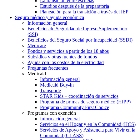
La transición entre escuelas
Estudios después de la preparatoria
Planeación para la transición a través del IEP
Seguro médico y ayuda económica
Información general
Beneficios de Seguridad de Ingreso Suplementario
(SSI)
Beneficios del Seguro Social por Incapacidad (SSDI)
Medicare
Fondos y servicios a partir de los 18 años
Subsidios y otras fuentes de fondos
Ayuda con los costos de la electricidad
Preguntas frecuentes
Medicaid
Información general
Medicaid Buy-In
Transporte
STAR Kids – coordinación de servicios
Programa de primas de seguro médico (HIPP)
Programa Community First Choice
Programas con exención
Información general
Servicios en el Hogar y en la Comunidad (HCS)
Servicios de Apoyo y Asistencia para Vivir en la
Comunidad (CLASS)