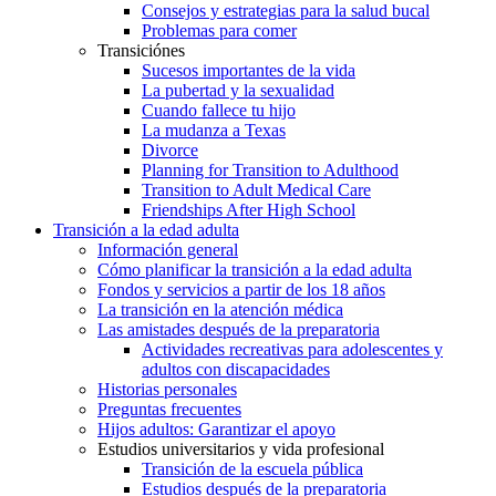
Consejos y estrategias para la salud bucal
Problemas para comer
Transiciónes
Sucesos importantes de la vida
La pubertad y la sexualidad
Cuando fallece tu hijo
La mudanza a Texas
Divorce
Planning for Transition to Adulthood
Transition to Adult Medical Care
Friendships After High School
Transición a la edad adulta
Información general
Cómo planificar la transición a la edad adulta
Fondos y servicios a partir de los 18 años
La transición en la atención médica
Las amistades después de la preparatoria
Actividades recreativas para adolescentes y
adultos con discapacidades
Historias personales
Preguntas frecuentes
Hijos adultos: Garantizar el apoyo
Estudios universitarios y vida profesional
Transición de la escuela pública
Estudios después de la preparatoria