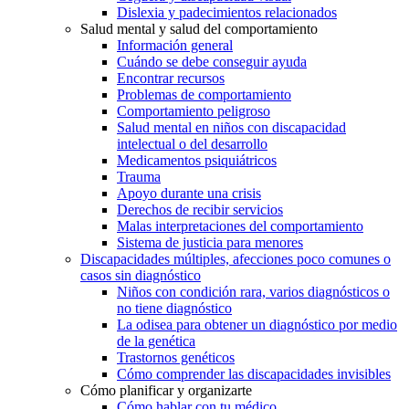
Dislexia y padecimientos relacionados
Salud mental y salud del comportamiento
Información general
Cuándo se debe conseguir ayuda
Encontrar recursos
Problemas de comportamiento
Comportamiento peligroso
Salud mental en niños con discapacidad
intelectual o del desarrollo
Medicamentos psiquiátricos
Trauma
Apoyo durante una crisis
Derechos de recibir servicios
Malas interpretaciones del comportamiento
Sistema de justicia para menores
Discapacidades múltiples, afecciones poco comunes o
casos sin diagnóstico
Niños con condición rara, varios diagnósticos o
no tiene diagnóstico
La odisea para obtener un diagnóstico por medio
de la genética
Trastornos genéticos
Cómo comprender las discapacidades invisibles
Cómo planificar y organizarte
Cómo hablar con tu médico