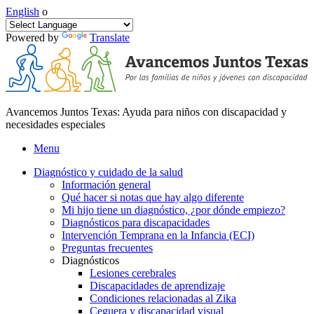
English
o
Powered by
Translate
Avancemos Juntos Texas: Ayuda para niños con discapacidad y
necesidades especiales
Menu
Diagnóstico y cuidado de la salud
Información general
Qué hacer si notas que hay algo diferente
Mi hijo tiene un diagnóstico, ¿por dónde empiezo?
Diagnósticos para discapacidades
Intervención Temprana en la Infancia (ECI)
Preguntas frecuentes
Diagnósticos
Lesiones cerebrales
Discapacidades de aprendizaje
Condiciones relacionadas al Zika
Ceguera y discapacidad visual