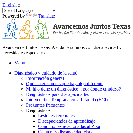
English
o
Powered by
Translate
Avancemos Juntos Texas: Ayuda para niños con discapacidad y
necesidades especiales
Menu
Diagnóstico y cuidado de la salud
Información general
Qué hacer si notas que hay algo diferente
Mi hijo tiene un diagnóstico, ¿por dónde empiezo?
Diagnósticos para discapacidades
Intervención Temprana en la Infancia (ECI)
Preguntas frecuentes
Diagnósticos
Lesiones cerebrales
Discapacidades de aprendizaje
Condiciones relacionadas al Zika
Ceguera y discapacidad visual