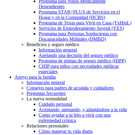
Programa para Niños Médicamente
Dependientes
Programa STAR+PLUS de Servicios en el
Hogar y en la Comunidad (HCBS)
Programa de Texas para Vivir en Casa (TxHmL)
Servicios de Empoderamiento Juvenil (YES)
Programa para Personas Sordociegas con
Discapacidades Múltiples (DMBD)
Beneficios y seguro médico
Información general
Apelando una decisión del seguro médico
Programa de primas de seguro médico (HIPP)
CHIP para niños con necesidades médicas
especiales
Apoyo para la familia
Información general
Consejos para padres de acogida y cuidadores
Preguntas frecuentes
La nueva normalidad
Cuidado personal
Aceptando, apenando, y adaptándose a la vida
Como ayudar a tu hijo a vivir con una
enfermedad crónica
Relaciones personales
Cómo manejar tu vida diaria