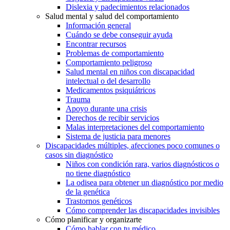
Dislexia y padecimientos relacionados
Salud mental y salud del comportamiento
Información general
Cuándo se debe conseguir ayuda
Encontrar recursos
Problemas de comportamiento
Comportamiento peligroso
Salud mental en niños con discapacidad
intelectual o del desarrollo
Medicamentos psiquiátricos
Trauma
Apoyo durante una crisis
Derechos de recibir servicios
Malas interpretaciones del comportamiento
Sistema de justicia para menores
Discapacidades múltiples, afecciones poco comunes o
casos sin diagnóstico
Niños con condición rara, varios diagnósticos o
no tiene diagnóstico
La odisea para obtener un diagnóstico por medio
de la genética
Trastornos genéticos
Cómo comprender las discapacidades invisibles
Cómo planificar y organizarte
Cómo hablar con tu médico