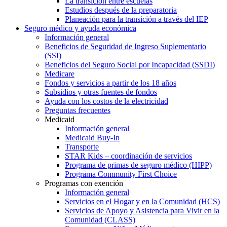
La transición entre escuelas
Estudios después de la preparatoria
Planeación para la transición a través del IEP
Seguro médico y ayuda económica
Información general
Beneficios de Seguridad de Ingreso Suplementario
(SSI)
Beneficios del Seguro Social por Incapacidad (SSDI)
Medicare
Fondos y servicios a partir de los 18 años
Subsidios y otras fuentes de fondos
Ayuda con los costos de la electricidad
Preguntas frecuentes
Medicaid
Información general
Medicaid Buy-In
Transporte
STAR Kids – coordinación de servicios
Programa de primas de seguro médico (HIPP)
Programa Community First Choice
Programas con exención
Información general
Servicios en el Hogar y en la Comunidad (HCS)
Servicios de Apoyo y Asistencia para Vivir en la
Comunidad (CLASS)