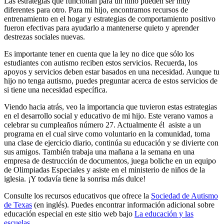
Las estrategias que funcionan para un niño pueden ser muy
diferentes para otro. Para mi hijo, encontramos recursos de
entrenamiento en el hogar y estrategias de comportamiento positivo
fueron efectivas para ayudarlo a mantenerse quieto y aprender
destrezas sociales nuevas.
Es importante tener en cuenta que la ley no dice que sólo los
estudiantes con autismo reciben estos servicios. Recuerda, los
apoyos y servicios deben estar basados en una necesidad. Aunque tu
hijo no tenga autismo, puedes preguntar acerca de estos servicios de
si tiene una necesidad específica.
Viendo hacia atrás, veo la importancia que tuvieron estas estrategias
en el desarrollo social y educativo de mi hijo. Este verano vamos a
celebrar su cumpleaños número 27. Actualmente él asiste a un
programa en el cual sirve como voluntario en la comunidad, toma
una clase de ejercicio diario, continúa su educación y se divierte con
sus amigos. También trabaja una mañana a la semana en una
empresa de destrucción de documentos, juega boliche en un equipo
de Olimpiadas Especiales y asiste en el ministerio de niños de la
iglesia. ¡Y todavía tiene la sonrisa más dulce!
Consulte los recursos educativos que ofrece la
Sociedad de Autismo
de Texas
(en inglés). Puedes encontrar información adicional sobre
educación especial en este sitio web bajo
La educación y las
escuelas
.