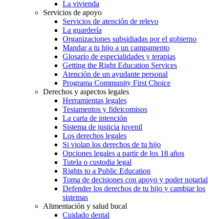
La vivienda
Servicios de apoyo
Servicios de atención de relevo
La guardería
Organizaciones subsidiadas por el gobierno
Mandar a tu hijo a un campamento
Glosario de especialidades y terapias
Getting the Right Education Services
Atención de un ayudante personal
Programa Community First Choice
Derechos y aspectos legales
Herramientas legales
Testamentos y fideicomisos
La carta de intención
Sistema de justicia juvenil
Los derechos legales
Si violan los derechos de tu hijo
Opciones legales a partir de los 18 años
Tutela o custodia legal
Rights to a Public Education
Toma de decisiones con apoyo y poder notarial
Defender los derechos de tu hijo y cambiar los
sistemas
Alimentación y salud bucal
Cuidado dental