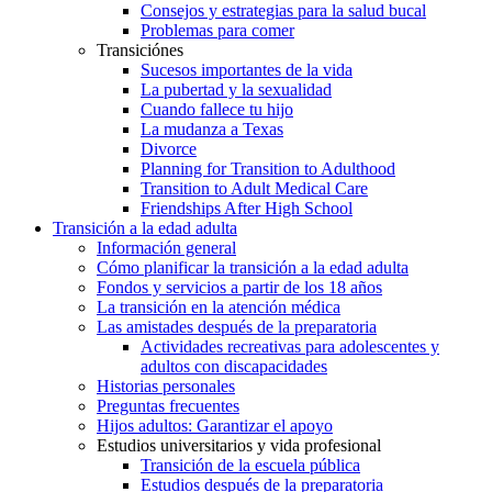
Consejos y estrategias para la salud bucal
Problemas para comer
Transiciónes
Sucesos importantes de la vida
La pubertad y la sexualidad
Cuando fallece tu hijo
La mudanza a Texas
Divorce
Planning for Transition to Adulthood
Transition to Adult Medical Care
Friendships After High School
Transición a la edad adulta
Información general
Cómo planificar la transición a la edad adulta
Fondos y servicios a partir de los 18 años
La transición en la atención médica
Las amistades después de la preparatoria
Actividades recreativas para adolescentes y
adultos con discapacidades
Historias personales
Preguntas frecuentes
Hijos adultos: Garantizar el apoyo
Estudios universitarios y vida profesional
Transición de la escuela pública
Estudios después de la preparatoria