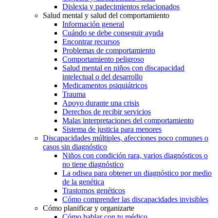
Dislexia y padecimientos relacionados
Salud mental y salud del comportamiento
Información general
Cuándo se debe conseguir ayuda
Encontrar recursos
Problemas de comportamiento
Comportamiento peligroso
Salud mental en niños con discapacidad
intelectual o del desarrollo
Medicamentos psiquiátricos
Trauma
Apoyo durante una crisis
Derechos de recibir servicios
Malas interpretaciones del comportamiento
Sistema de justicia para menores
Discapacidades múltiples, afecciones poco comunes o
casos sin diagnóstico
Niños con condición rara, varios diagnósticos o
no tiene diagnóstico
La odisea para obtener un diagnóstico por medio
de la genética
Trastornos genéticos
Cómo comprender las discapacidades invisibles
Cómo planificar y organizarte
Cómo hablar con tu médico