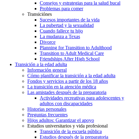
Consejos y estrategias para la salud bucal
Problemas para comer
Transiciónes
Sucesos importantes de la vida
La pubertad y la sexualidad
Cuando fallece tu hijo
La mudanza a Texas
Divorce
Planning for Transition to Adulthood
Transition to Adult Medical Care
Friendships After High School
Transición a la edad adulta
Información general
Cómo planificar la transición a la edad adulta
Fondos y servicios a partir de los 18 años
La transición en la atención médica
Las amistades después de la preparatoria
Actividades recreativas para adolescentes y
adultos con discapacidades
Historias personales
Preguntas frecuentes
Hijos adultos: Garantizar el apoyo
Estudios universitarios y vida profesional
Transición de la escuela pública
Estudios después de la preparatoria