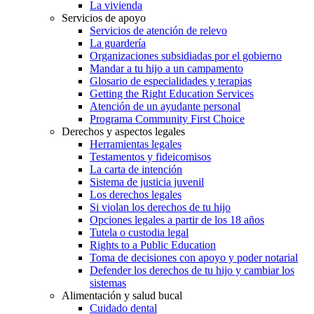
La vivienda
Servicios de apoyo
Servicios de atención de relevo
La guardería
Organizaciones subsidiadas por el gobierno
Mandar a tu hijo a un campamento
Glosario de especialidades y terapias
Getting the Right Education Services
Atención de un ayudante personal
Programa Community First Choice
Derechos y aspectos legales
Herramientas legales
Testamentos y fideicomisos
La carta de intención
Sistema de justicia juvenil
Los derechos legales
Si violan los derechos de tu hijo
Opciones legales a partir de los 18 años
Tutela o custodia legal
Rights to a Public Education
Toma de decisiones con apoyo y poder notarial
Defender los derechos de tu hijo y cambiar los
sistemas
Alimentación y salud bucal
Cuidado dental