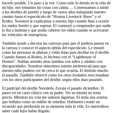
hacerlo posible. Un paso a la vez. Como todo lo demás en la vida de
mi hijo, nos tomamos las cosas con calma…. Comenzamos a asistir
a los desfiles de pueblo y luego de varios años trabajando nuestro
camino hasta el espectáculo de “Huston Livestock Show” y el
Rodeo. Nosotros le explicamos a nuestro hijo cuando iban a ocurrir
los ruidos fuertes y que esperar. El comenzó a comprender que nadie
lo iba a lastimar y que podía cubrirse los oídos cuando se acercaran
los vehículos de emergencia.
También ayude a decorar las carrozas para que el pudiera pasear en
la carroza y conocer el aspecto detrás del espectáculo. Le mostré
como las personas se alinean y están listas para desfilar en el desfile.
Cuando fuimos al Rodeo, lo hicimos con el “Lighthouse of
Huston”. Habían asistido otras familias con niños y adultos con
discapacidades. Nosotros obtuvimos asiento preferencial para que
nuestro niño pudiera ver de cerca lo que ocurría. El disfruto mucho
el pasadía. También observó como los otros invitados reaccionaban
con los otros participantes del desfile, según ellos iban pasando.
El participó del desfile Navideño Zavala el pasado diciembre. El
paseo en un carro clásico con su padre. Ver su mirada no tenía
precio. Mientras los veía me salieron lágrimas. El tenía una sonrisa
que brillaba como un millón de estrellas. Habíamos creado un
recuerdo que perduraría en su memoria toda la vida. Es maravilloso
saber cuán lejos había llegado.