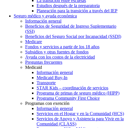
La transición entre escuelas
Estudios después de la preparatoria
Planeación para la transición a través del IEP
Seguro médico y ayuda económica
Información general
Beneficios de Seguridad de Ingreso Suplementario
(SSI)
Beneficios del Seguro Social por Incapacidad (SSDI)
Medicare
Fondos y servicios a partir de los 18 años
Subsidios y otras fuentes de fondos
Ayuda con los costos de la electricidad
Preguntas frecuentes
Medicaid
Información general
Medicaid Buy-In
Transporte
STAR Kids – coordinación de servicios
Programa de primas de seguro médico (HIPP)
Programa Community First Choice
Programas con exención
Información general
Servicios en el Hogar y en la Comunidad (HCS)
Servicios de Apoyo y Asistencia para Vivir en la
Comunidad (CLASS)