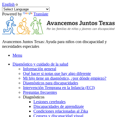
English
o
Powered by
Translate
Avancemos Juntos Texas: Ayuda para niños con discapacidad y
necesidades especiales
Menu
Diagnóstico y cuidado de la salud
Información general
Qué hacer si notas que hay algo diferente
Mi hijo tiene un diagnóstico, ¿por dónde empiezo?
Diagnósticos para discapacidades
Intervención Temprana en la Infancia (ECI)
Preguntas frecuentes
Diagnósticos
Lesiones cerebrales
Discapacidades de aprendizaje
Condiciones relacionadas al Zika
Ceguera y discapacidad visual