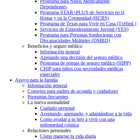
Programa para Niños Médicamente
Dependientes
Programa STAR+PLUS de Servicios en el
Hogar y en la Comunidad (HCBS)
Programa de Texas para Vivir en Casa (TxHmL)
Servicios de Empoderamiento Juvenil (YES)
Programa para Personas Sordociegas con
Discapacidades Múltiples (DMBD)
Beneficios y seguro médico
Información general
Apelando una decisión del seguro médico
Programa de primas de seguro médico (HIPP)
CHIP para niños con necesidades médicas
especiales
Apoyo para la familia
Información general
Consejos para padres de acogida y cuidadores
Preguntas frecuentes
La nueva normalidad
Cuidado personal
Aceptando, apenando, y adaptándose a la vida
Como ayudar a tu hijo a vivir con una
enfermedad crónica
Relaciones personales
Cómo manejar tu vida diaria