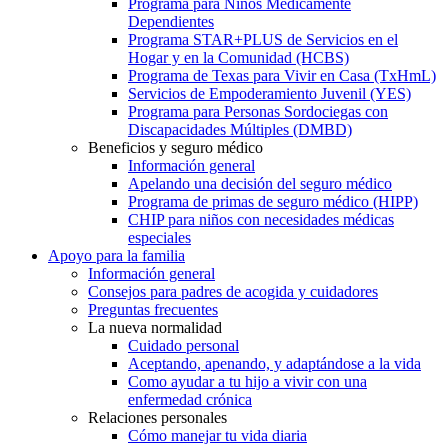
Programa para Niños Médicamente
Dependientes
Programa STAR+PLUS de Servicios en el
Hogar y en la Comunidad (HCBS)
Programa de Texas para Vivir en Casa (TxHmL)
Servicios de Empoderamiento Juvenil (YES)
Programa para Personas Sordociegas con
Discapacidades Múltiples (DMBD)
Beneficios y seguro médico
Información general
Apelando una decisión del seguro médico
Programa de primas de seguro médico (HIPP)
CHIP para niños con necesidades médicas
especiales
Apoyo para la familia
Información general
Consejos para padres de acogida y cuidadores
Preguntas frecuentes
La nueva normalidad
Cuidado personal
Aceptando, apenando, y adaptándose a la vida
Como ayudar a tu hijo a vivir con una
enfermedad crónica
Relaciones personales
Cómo manejar tu vida diaria