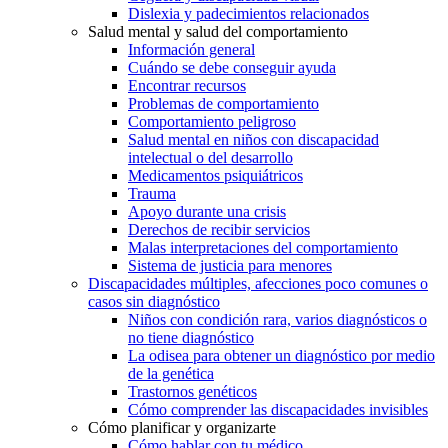
Dislexia y padecimientos relacionados
Salud mental y salud del comportamiento
Información general
Cuándo se debe conseguir ayuda
Encontrar recursos
Problemas de comportamiento
Comportamiento peligroso
Salud mental en niños con discapacidad
intelectual o del desarrollo
Medicamentos psiquiátricos
Trauma
Apoyo durante una crisis
Derechos de recibir servicios
Malas interpretaciones del comportamiento
Sistema de justicia para menores
Discapacidades múltiples, afecciones poco comunes o
casos sin diagnóstico
Niños con condición rara, varios diagnósticos o
no tiene diagnóstico
La odisea para obtener un diagnóstico por medio
de la genética
Trastornos genéticos
Cómo comprender las discapacidades invisibles
Cómo planificar y organizarte
Cómo hablar con tu médico