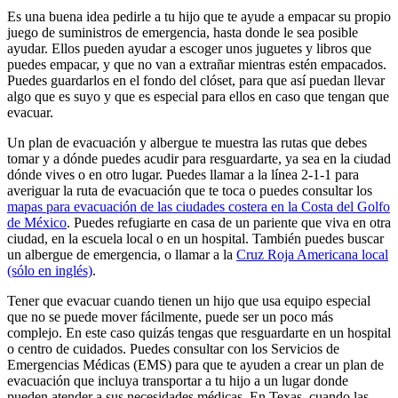
Es una buena idea pedirle a tu hijo que te ayude a empacar su propio
juego de suministros de emergencia, hasta donde le sea posible
ayudar. Ellos pueden ayudar a escoger unos juguetes y libros que
puedes empacar, y que no van a extrañar mientras estén empacados.
Puedes guardarlos en el fondo del clóset, para que así puedan llevar
algo que es suyo y que es especial para ellos en caso que tengan que
evacuar.
Un plan de evacuación y albergue te muestra las rutas que debes
tomar y a dónde puedes acudir para resguardarte, ya sea en la ciudad
dónde vives o en otro lugar. Puedes llamar a la línea 2-1-1 para
averiguar la ruta de evacuación que te toca o puedes consultar los
mapas para evacuación de las ciudades costera en la Costa del Golfo
de México
. Puedes refugiarte en casa de un pariente que viva en otra
ciudad, en la escuela local o en un hospital. También puedes buscar
un albergue de emergencia, o llamar a la
Cruz Roja Americana local
(sólo en inglés)
.
Tener que evacuar cuando tienen un hijo que usa equipo especial
que no se puede mover fácilmente, puede ser un poco más
complejo. En este caso quizás tengas que resguardarte en un hospital
o centro de cuidados. Puedes consultar con los Servicios de
Emergencias Médicas (EMS) para que te ayuden a crear un plan de
evacuación que incluya transportar a tu hijo a un lugar donde
pueden atender a sus necesidades médicas. En Texas, cuando las