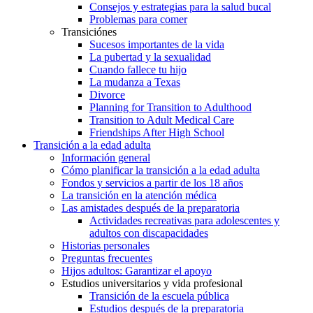
Consejos y estrategias para la salud bucal
Problemas para comer
Transiciónes
Sucesos importantes de la vida
La pubertad y la sexualidad
Cuando fallece tu hijo
La mudanza a Texas
Divorce
Planning for Transition to Adulthood
Transition to Adult Medical Care
Friendships After High School
Transición a la edad adulta
Información general
Cómo planificar la transición a la edad adulta
Fondos y servicios a partir de los 18 años
La transición en la atención médica
Las amistades después de la preparatoria
Actividades recreativas para adolescentes y
adultos con discapacidades
Historias personales
Preguntas frecuentes
Hijos adultos: Garantizar el apoyo
Estudios universitarios y vida profesional
Transición de la escuela pública
Estudios después de la preparatoria