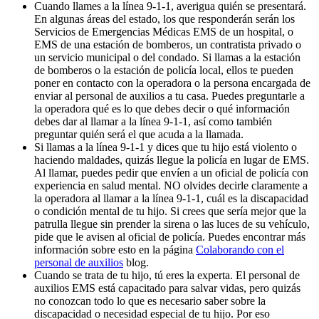
Cuando llames a la línea 9-1-1, averigua quién se presentará.
En algunas áreas del estado, los que responderán serán los
Servicios de Emergencias Médicas EMS de un hospital, o
EMS de una estación de bomberos, un contratista privado o
un servicio municipal o del condado. Si llamas a la estación
de bomberos o la estación de policía local, ellos te pueden
poner en contacto con la operadora o la persona encargada de
enviar al personal de auxilios a tu casa. Puedes preguntarle a
la operadora qué es lo que debes decir o qué información
debes dar al llamar a la línea 9-1-1, así como también
preguntar quién será el que acuda a la llamada.
Si llamas a la línea 9-1-1 y dices que tu hijo está violento o
haciendo maldades, quizás llegue la policía en lugar de EMS.
Al llamar, puedes pedir que envíen a un oficial de policía con
experiencia en salud mental. NO olvides decirle claramente a
la operadora al llamar a la línea 9-1-1, cuál es la discapacidad
o condición mental de tu hijo. Si crees que sería mejor que la
patrulla llegue sin prender la sirena o las luces de su vehículo,
pide que le avisen al oficial de policía. Puedes encontrar más
información sobre esto en la página
Colaborando con el
personal de auxilios
blog.
Cuando se trata de tu hijo, tú eres la experta. El personal de
auxilios EMS está capacitado para salvar vidas, pero quizás
no conozcan todo lo que es necesario saber sobre la
discapacidad o necesidad especial de tu hijo. Por eso