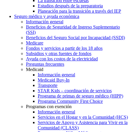
La transición entre escuelas
Estudios después de la preparatoria
Planeación para la transición a través del IEP
Seguro médico y ayuda económica
Información general
Beneficios de Seguridad de Ingreso Suplementario
(SSI)
Beneficios del Seguro Social por Incapacidad (SSDI)
Medicare
Fondos y servicios a partir de los 18 años
Subsidios y otras fuentes de fondos
Ayuda con los costos de la electricidad
Preguntas frecuentes
Medicaid
Información general
Medicaid Buy-In
Transporte
STAR Kids – coordinación de servicios
Programa de primas de seguro médico (HIPP)
Programa Community First Choice
Programas con exención
Información general
Servicios en el Hogar y en la Comunidad (HCS)
Servicios de Apoyo y Asistencia para Vivir en la
Comunidad (CLASS)