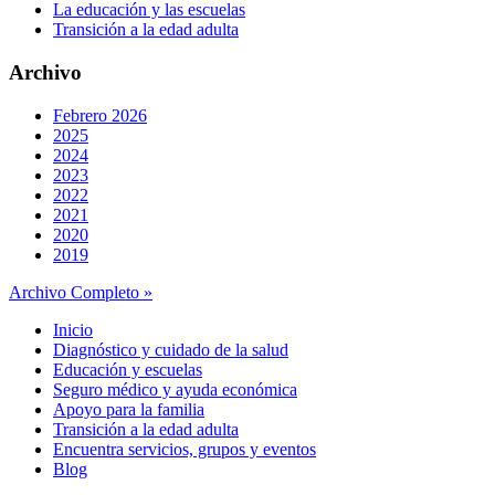
La educación y las escuelas
Transición a la edad adulta
Archivo
Febrero 2026
2025
2024
2023
2022
2021
2020
2019
Archivo Completo »
Inicio
Diagnóstico y cuidado de la salud
Educación y escuelas
Seguro médico y ayuda económica
Apoyo para la familia
Transición a la edad adulta
Encuentra servicios, grupos y eventos
Blog