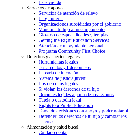
La vivienda
Servicios de apoyo
Servicios de atención de relevo
La guardería
Organizaciones subsidiadas por el gobierno
Mandar a tu hijo a un campamento
Glosario de especialidades y terapias
Getting the Right Education Services
Atención de un ayudante personal
Programa Community First Choice
Derechos y aspectos legales
Herramientas legales
Testamentos y fideicomisos
La carta de intención
Sistema de justicia juvenil
Los derechos legales
Si violan los derechos de tu hijo
Opciones legales a partir de los 18 años
Tutela o custodia legal
Rights to a Public Education
Toma de decisiones con apoyo y poder notarial
Defender los derechos de tu hijo y cambiar los
sistemas
Alimentación y salud bucal
Cuidado dental