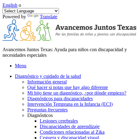
English
o
Powered by
Translate
Avancemos Juntos Texas: Ayuda para niños con discapacidad y
necesidades especiales
Menu
Diagnóstico y cuidado de la salud
Información general
Qué hacer si notas que hay algo diferente
Mi hijo tiene un diagnóstico, ¿por dónde empiezo?
Diagnósticos para discapacidades
Intervención Temprana en la Infancia (ECI)
Preguntas frecuentes
Diagnósticos
Lesiones cerebrales
Discapacidades de aprendizaje
Condiciones relacionadas al Zika
Ceguera y discapacidad visual