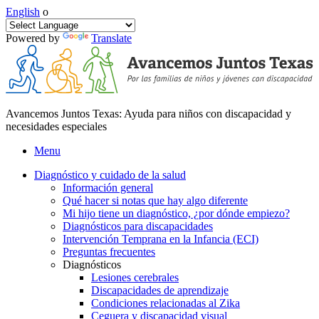
English
o
Powered by
Translate
Avancemos Juntos Texas: Ayuda para niños con discapacidad y
necesidades especiales
Menu
Diagnóstico y cuidado de la salud
Información general
Qué hacer si notas que hay algo diferente
Mi hijo tiene un diagnóstico, ¿por dónde empiezo?
Diagnósticos para discapacidades
Intervención Temprana en la Infancia (ECI)
Preguntas frecuentes
Diagnósticos
Lesiones cerebrales
Discapacidades de aprendizaje
Condiciones relacionadas al Zika
Ceguera y discapacidad visual