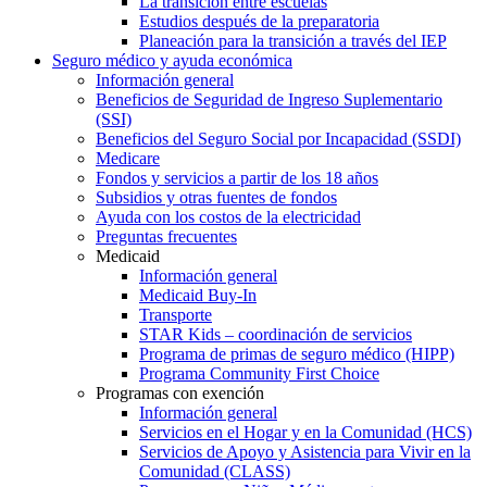
La transición entre escuelas
Estudios después de la preparatoria
Planeación para la transición a través del IEP
Seguro médico y ayuda económica
Información general
Beneficios de Seguridad de Ingreso Suplementario
(SSI)
Beneficios del Seguro Social por Incapacidad (SSDI)
Medicare
Fondos y servicios a partir de los 18 años
Subsidios y otras fuentes de fondos
Ayuda con los costos de la electricidad
Preguntas frecuentes
Medicaid
Información general
Medicaid Buy-In
Transporte
STAR Kids – coordinación de servicios
Programa de primas de seguro médico (HIPP)
Programa Community First Choice
Programas con exención
Información general
Servicios en el Hogar y en la Comunidad (HCS)
Servicios de Apoyo y Asistencia para Vivir en la
Comunidad (CLASS)