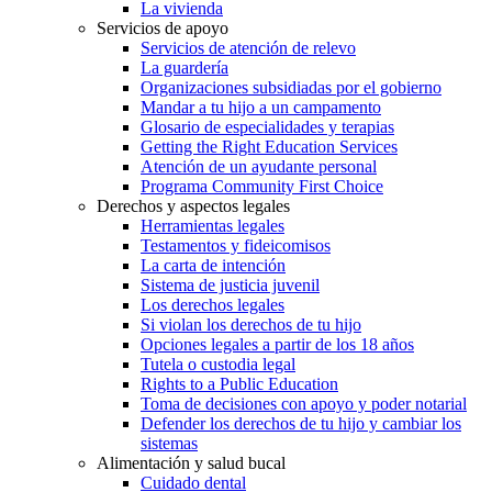
La vivienda
Servicios de apoyo
Servicios de atención de relevo
La guardería
Organizaciones subsidiadas por el gobierno
Mandar a tu hijo a un campamento
Glosario de especialidades y terapias
Getting the Right Education Services
Atención de un ayudante personal
Programa Community First Choice
Derechos y aspectos legales
Herramientas legales
Testamentos y fideicomisos
La carta de intención
Sistema de justicia juvenil
Los derechos legales
Si violan los derechos de tu hijo
Opciones legales a partir de los 18 años
Tutela o custodia legal
Rights to a Public Education
Toma de decisiones con apoyo y poder notarial
Defender los derechos de tu hijo y cambiar los
sistemas
Alimentación y salud bucal
Cuidado dental