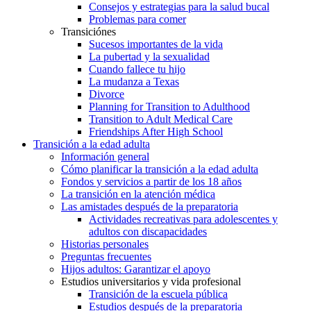
Consejos y estrategias para la salud bucal
Problemas para comer
Transiciónes
Sucesos importantes de la vida
La pubertad y la sexualidad
Cuando fallece tu hijo
La mudanza a Texas
Divorce
Planning for Transition to Adulthood
Transition to Adult Medical Care
Friendships After High School
Transición a la edad adulta
Información general
Cómo planificar la transición a la edad adulta
Fondos y servicios a partir de los 18 años
La transición en la atención médica
Las amistades después de la preparatoria
Actividades recreativas para adolescentes y
adultos con discapacidades
Historias personales
Preguntas frecuentes
Hijos adultos: Garantizar el apoyo
Estudios universitarios y vida profesional
Transición de la escuela pública
Estudios después de la preparatoria