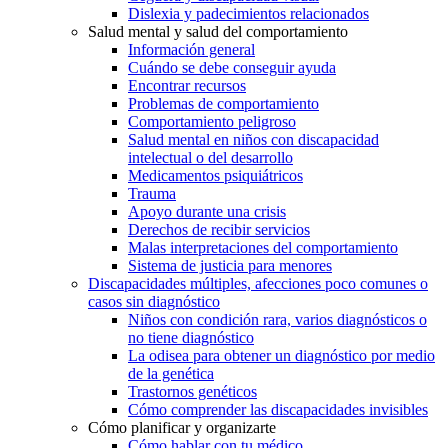
Dislexia y padecimientos relacionados
Salud mental y salud del comportamiento
Información general
Cuándo se debe conseguir ayuda
Encontrar recursos
Problemas de comportamiento
Comportamiento peligroso
Salud mental en niños con discapacidad
intelectual o del desarrollo
Medicamentos psiquiátricos
Trauma
Apoyo durante una crisis
Derechos de recibir servicios
Malas interpretaciones del comportamiento
Sistema de justicia para menores
Discapacidades múltiples, afecciones poco comunes o
casos sin diagnóstico
Niños con condición rara, varios diagnósticos o
no tiene diagnóstico
La odisea para obtener un diagnóstico por medio
de la genética
Trastornos genéticos
Cómo comprender las discapacidades invisibles
Cómo planificar y organizarte
Cómo hablar con tu médico