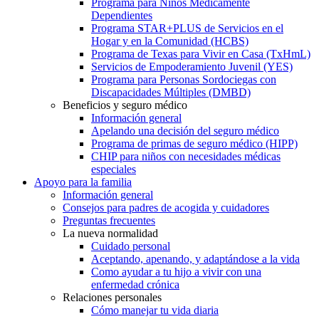
Programa para Niños Médicamente
Dependientes
Programa STAR+PLUS de Servicios en el
Hogar y en la Comunidad (HCBS)
Programa de Texas para Vivir en Casa (TxHmL)
Servicios de Empoderamiento Juvenil (YES)
Programa para Personas Sordociegas con
Discapacidades Múltiples (DMBD)
Beneficios y seguro médico
Información general
Apelando una decisión del seguro médico
Programa de primas de seguro médico (HIPP)
CHIP para niños con necesidades médicas
especiales
Apoyo para la familia
Información general
Consejos para padres de acogida y cuidadores
Preguntas frecuentes
La nueva normalidad
Cuidado personal
Aceptando, apenando, y adaptándose a la vida
Como ayudar a tu hijo a vivir con una
enfermedad crónica
Relaciones personales
Cómo manejar tu vida diaria