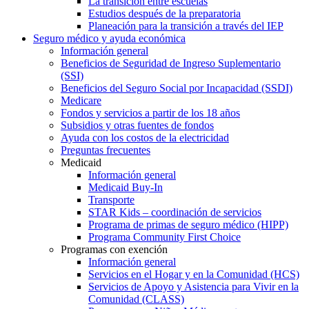
La transición entre escuelas
Estudios después de la preparatoria
Planeación para la transición a través del IEP
Seguro médico y ayuda económica
Información general
Beneficios de Seguridad de Ingreso Suplementario
(SSI)
Beneficios del Seguro Social por Incapacidad (SSDI)
Medicare
Fondos y servicios a partir de los 18 años
Subsidios y otras fuentes de fondos
Ayuda con los costos de la electricidad
Preguntas frecuentes
Medicaid
Información general
Medicaid Buy-In
Transporte
STAR Kids – coordinación de servicios
Programa de primas de seguro médico (HIPP)
Programa Community First Choice
Programas con exención
Información general
Servicios en el Hogar y en la Comunidad (HCS)
Servicios de Apoyo y Asistencia para Vivir en la
Comunidad (CLASS)