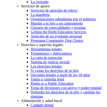
La vivienda
Servicios de apoyo
Servicios de atención de relevo
La guardería
Organizaciones subsidiadas por el gobierno
Mandar a tu hijo a un campamento
Glosario de especialidades y terapias
Getting the Right Education Services
Atención de un ayudante personal
Programa Community First Choice
Derechos y aspectos legales
Herramientas legales
Testamentos y fideicomisos
La carta de intención
Sistema de justicia juvenil
Los derechos legales
Si violan los derechos de tu hijo
Opciones legales a partir de los 18 años
Tutela o custodia legal
Rights to a Public Education
Toma de decisiones con apoyo y poder notarial
Defender los derechos de tu hijo y cambiar los
sistemas
Alimentación y salud bucal
Cuidado dental