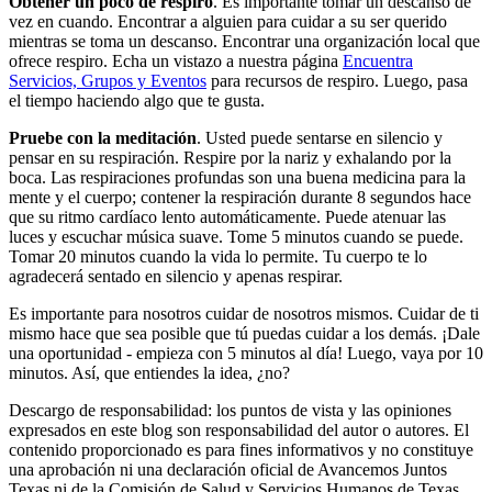
Obtener un poco de respiro
. Es importante tomar un descanso de
vez en cuando. Encontrar a alguien para cuidar a su ser querido
mientras se toma un descanso. Encontrar una organización local que
ofrece respiro. Echa un vistazo a nuestra página
Encuentra
Servicios, Grupos y Eventos
para recursos de respiro. Luego, pasa
el tiempo haciendo algo que te gusta.
Pruebe con la meditación
. Usted puede sentarse en silencio y
pensar en su respiración. Respire por la nariz y exhalando por la
boca. Las respiraciones profundas son una buena medicina para la
mente y el cuerpo; contener la respiración durante 8 segundos hace
que su ritmo cardíaco lento automáticamente. Puede atenuar las
luces y escuchar música suave. Tome 5 minutos cuando se puede.
Tomar 20 minutos cuando la vida lo permite. Tu cuerpo te lo
agradecerá sentado en silencio y apenas respirar.
Es importante para nosotros cuidar de nosotros mismos. Cuidar de ti
mismo hace que sea posible que tú puedas cuidar a los demás. ¡Dale
una oportunidad - empieza con 5 minutos al día! Luego, vaya por 10
minutos. Así, que entiendes la idea, ¿no?
Descargo de responsabilidad: los puntos de vista y las opiniones
expresados en este blog son responsabilidad del autor o autores. El
contenido proporcionado es para fines informativos y no constituye
una aprobación ni una declaración oficial de Avancemos Juntos
Texas ni de la Comisión de Salud y Servicios Humanos de Texas.