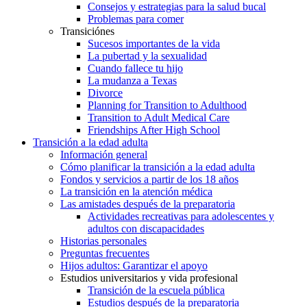
Consejos y estrategias para la salud bucal
Problemas para comer
Transiciónes
Sucesos importantes de la vida
La pubertad y la sexualidad
Cuando fallece tu hijo
La mudanza a Texas
Divorce
Planning for Transition to Adulthood
Transition to Adult Medical Care
Friendships After High School
Transición a la edad adulta
Información general
Cómo planificar la transición a la edad adulta
Fondos y servicios a partir de los 18 años
La transición en la atención médica
Las amistades después de la preparatoria
Actividades recreativas para adolescentes y
adultos con discapacidades
Historias personales
Preguntas frecuentes
Hijos adultos: Garantizar el apoyo
Estudios universitarios y vida profesional
Transición de la escuela pública
Estudios después de la preparatoria