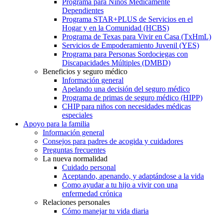
Programa para Niños Médicamente
Dependientes
Programa STAR+PLUS de Servicios en el
Hogar y en la Comunidad (HCBS)
Programa de Texas para Vivir en Casa (TxHmL)
Servicios de Empoderamiento Juvenil (YES)
Programa para Personas Sordociegas con
Discapacidades Múltiples (DMBD)
Beneficios y seguro médico
Información general
Apelando una decisión del seguro médico
Programa de primas de seguro médico (HIPP)
CHIP para niños con necesidades médicas
especiales
Apoyo para la familia
Información general
Consejos para padres de acogida y cuidadores
Preguntas frecuentes
La nueva normalidad
Cuidado personal
Aceptando, apenando, y adaptándose a la vida
Como ayudar a tu hijo a vivir con una
enfermedad crónica
Relaciones personales
Cómo manejar tu vida diaria