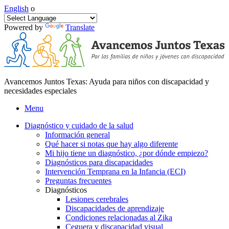
English
o
Powered by
Translate
Avancemos Juntos Texas: Ayuda para niños con discapacidad y
necesidades especiales
Menu
Diagnóstico y cuidado de la salud
Información general
Qué hacer si notas que hay algo diferente
Mi hijo tiene un diagnóstico, ¿por dónde empiezo?
Diagnósticos para discapacidades
Intervención Temprana en la Infancia (ECI)
Preguntas frecuentes
Diagnósticos
Lesiones cerebrales
Discapacidades de aprendizaje
Condiciones relacionadas al Zika
Ceguera y discapacidad visual