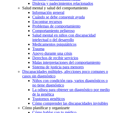
Dislexia y padecimientos relacionados
Salud mental y salud del comportamiento
Información general
Cuándo se debe conseguir ayuda
Encontrar recursos
Problemas de comportamiento
Comportamiento peligroso
Salud mental en niños con discapacidad
intelectual o del desarrollo
Medicamentos psiquiátricos
Trauma
Apoyo durante una crisis
Derechos de recibir servicios
Malas interpretaciones del comportamiento
Sistema de justicia para menores
Discapacidades múltiples, afecciones poco comunes o
casos sin diagnóstico
Niños con condición rara, varios diagnósticos o
no tiene diagnóstico
La odisea para obtener un diagnóstico por medio
de la genética
Trastornos genéticos
Cómo comprender las discapacidades invisibles
Cómo planificar y organizarte
Cómo hablar con tu médico