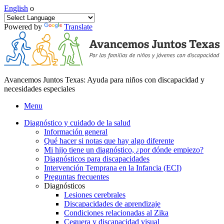
English
o
Powered by
Translate
Avancemos Juntos Texas: Ayuda para niños con discapacidad y
necesidades especiales
Menu
Diagnóstico y cuidado de la salud
Información general
Qué hacer si notas que hay algo diferente
Mi hijo tiene un diagnóstico, ¿por dónde empiezo?
Diagnósticos para discapacidades
Intervención Temprana en la Infancia (ECI)
Preguntas frecuentes
Diagnósticos
Lesiones cerebrales
Discapacidades de aprendizaje
Condiciones relacionadas al Zika
Ceguera y discapacidad visual