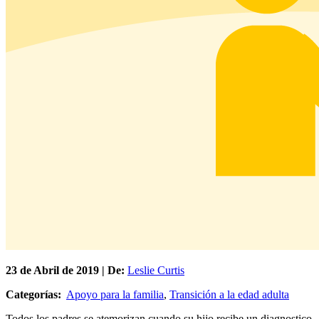
23 de
Abril
de 2019 | De:
Leslie Curtis
Categorías:
Apoyo para la familia
,
Transición a la edad adulta
Todos los padres se atemorizan cuando su hijo recibe un diagnostico