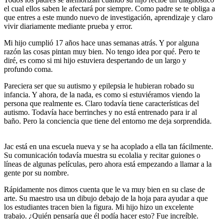
el cual ellos saben le afectará por siempre. Como padre se te obliga a
que entres a este mundo nuevo de investigación, aprendizaje y claro
vivir diariamente mediante prueba y error.
Mi hijo cumplió 17 años hace unas semanas atrás. Y por alguna
razón las cosas pintan muy bien. No tengo idea por qué. Pero te
diré, es como si mi hijo estuviera despertando de un largo y
profundo coma.
Pareciera ser que su autismo y epilepsia le hubieran robado su
infancia. Y ahora, de la nada, es como si estuviéramos viendo la
persona que realmente es. Claro todavía tiene características del
autismo. Todavía hace berrinches y no está entrenado para ir al
baño. Pero la conciencia que tiene del entorno me deja sorprendida.
Jac está en una escuela nueva y se ha acoplado a ella tan fácilmente.
Su comunicación todavía muestra su ecolalia y recitar guiones o
líneas de algunas películas, pero ahora está empezando a llamar a la
gente por su nombre.
Rápidamente nos dimos cuenta que le va muy bien en su clase de
arte. Su maestro usa un dibujo debajo de la hoja para ayudar a que
los estudiantes tracen bien la figura. Mi hijo hizo un excelente
trabajo. ¿Quién pensaría que él podía hacer esto? Fue increíble.