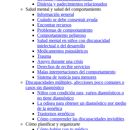
Dislexia y padecimientos relacionados
Salud mental y salud del comportamiento
Información general
Cuándo se debe conseguir ayuda
Encontrar recursos
Problemas de comportamiento
Comportamiento peligroso
Salud mental en niños con discapacidad
intelectual o del desarrollo
Medicamentos psiquiátricos
Trauma
Apoyo durante una crisis
Derechos de recibir servicios
Malas interpretaciones del comportamiento
Sistema de justicia para menores
Discapacidades múltiples, afecciones poco comunes o
casos sin diagnóstico
Niños con condición rara, varios diagnósticos o
no tiene diagnóstico
La odisea para obtener un diagnóstico por medio
de la genética
Trastornos genéticos
Cómo comprender las discapacidades invisibles
Cómo planificar y organizarte
Cómo hablar con tu médico