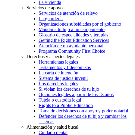
La vivienda
Servicios de apoyo
Servicios de atención de relevo
La guardería
Organizaciones subsidiadas por el gobierno
Mandar a tu hijo a un campamento
Glosario de especialidades y terapias
Getting the Right Education Services
Atención de un ayudante personal
Programa Community First Choice
Derechos y aspectos legales
Herramientas legales
Testamentos y fideicomisos
La carta de intención
Sistema de justicia juvenil
Los derechos legales
Si violan los derechos de tu hijo
Opciones legales a partir de los 18 años
Tutela o custodia legal
Rights to a Public Education
Toma de decisiones con apoyo y poder notarial
Defender los derechos de tu hijo y cambiar los
sistemas
Alimentación y salud bucal
Cuidado dental