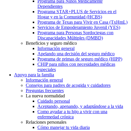
Programa para Niños Médicamente
Dependientes
Programa STAR+PLUS de Servicios en el
Hogar y en la Comunidad (HCBS)
Programa de Texas para Vivir en Casa (TxHmL)
Servicios de Empoderamiento Juvenil (YES)
Programa para Personas Sordociegas con
Discapacidades Múltiples (DMBD)
Beneficios y seguro médico
Información general
Apelando una decisión del seguro médico
Programa de primas de seguro médico (HIPP)
CHIP para niños con necesidades médicas
especiales
Apoyo para la familia
Información general
Consejos para padres de acogida y cuidadores
Preguntas frecuentes
La nueva normalidad
Cuidado personal
Aceptando, apenando, y adaptándose a la vida
Como ayudar a tu hijo a vivir con una
enfermedad crónica
Relaciones personales
Cómo manejar tu vida diaria