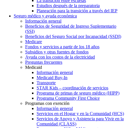
La transición entre escuelas
Estudios después de la preparatoria
Planeación para la transición a través del IEP
Seguro médico y ayuda económica
Información general
Beneficios de Seguridad de Ingreso Suplementario
(SSI)
Beneficios del Seguro Social por Incapacidad (SSDI)
Medicare
Fondos y servicios a partir de los 18 años
Subsidios y otras fuentes de fondos
Ayuda con los costos de la electricidad
Preguntas frecuentes
Medicaid
Información general
Medicaid Buy-In
Transporte
STAR Kids – coordinación de servicios
Programa de primas de seguro médico (HIPP)
Programa Community First Choice
Programas con exención
Información general
Servicios en el Hogar y en la Comunidad (HCS)
Servicios de Apoyo y Asistencia para Vivir en la
Comunidad (CLASS)