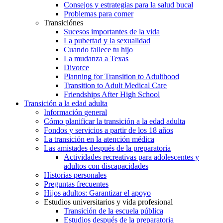
Consejos y estrategias para la salud bucal
Problemas para comer
Transiciónes
Sucesos importantes de la vida
La pubertad y la sexualidad
Cuando fallece tu hijo
La mudanza a Texas
Divorce
Planning for Transition to Adulthood
Transition to Adult Medical Care
Friendships After High School
Transición a la edad adulta
Información general
Cómo planificar la transición a la edad adulta
Fondos y servicios a partir de los 18 años
La transición en la atención médica
Las amistades después de la preparatoria
Actividades recreativas para adolescentes y
adultos con discapacidades
Historias personales
Preguntas frecuentes
Hijos adultos: Garantizar el apoyo
Estudios universitarios y vida profesional
Transición de la escuela pública
Estudios después de la preparatoria