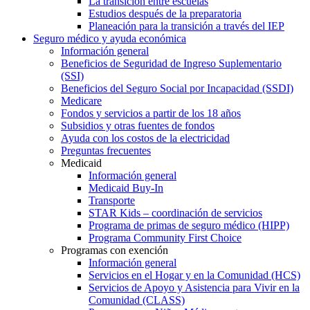
La transición entre escuelas
Estudios después de la preparatoria
Planeación para la transición a través del IEP
Seguro médico y ayuda económica
Información general
Beneficios de Seguridad de Ingreso Suplementario
(SSI)
Beneficios del Seguro Social por Incapacidad (SSDI)
Medicare
Fondos y servicios a partir de los 18 años
Subsidios y otras fuentes de fondos
Ayuda con los costos de la electricidad
Preguntas frecuentes
Medicaid
Información general
Medicaid Buy-In
Transporte
STAR Kids – coordinación de servicios
Programa de primas de seguro médico (HIPP)
Programa Community First Choice
Programas con exención
Información general
Servicios en el Hogar y en la Comunidad (HCS)
Servicios de Apoyo y Asistencia para Vivir en la
Comunidad (CLASS)