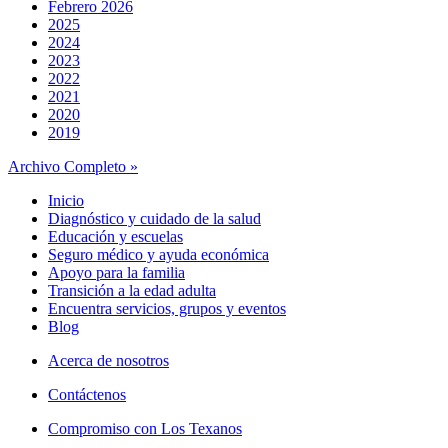
Febrero 2026
2025
2024
2023
2022
2021
2020
2019
Archivo Completo »
Inicio
Diagnóstico y cuidado de la salud
Educación y escuelas
Seguro médico y ayuda económica
Apoyo para la familia
Transición a la edad adulta
Encuentra servicios, grupos y eventos
Blog
Acerca de nosotros
Contáctenos
Compromiso con Los Texanos