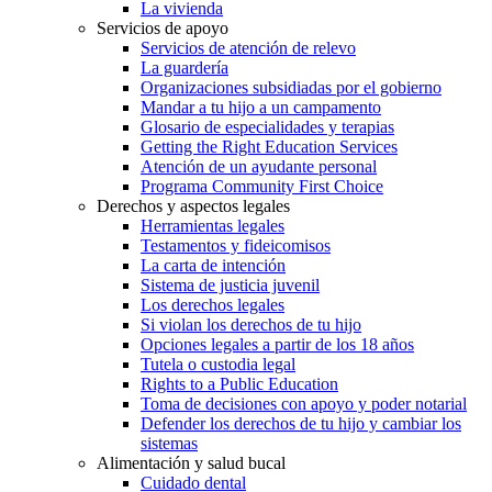
La vivienda
Servicios de apoyo
Servicios de atención de relevo
La guardería
Organizaciones subsidiadas por el gobierno
Mandar a tu hijo a un campamento
Glosario de especialidades y terapias
Getting the Right Education Services
Atención de un ayudante personal
Programa Community First Choice
Derechos y aspectos legales
Herramientas legales
Testamentos y fideicomisos
La carta de intención
Sistema de justicia juvenil
Los derechos legales
Si violan los derechos de tu hijo
Opciones legales a partir de los 18 años
Tutela o custodia legal
Rights to a Public Education
Toma de decisiones con apoyo y poder notarial
Defender los derechos de tu hijo y cambiar los
sistemas
Alimentación y salud bucal
Cuidado dental