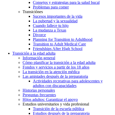
Consejos y estrategias para la salud bucal
Problemas para comer
Transiciónes
Sucesos importantes de la vida
La pubertad y la sexualidad
Cuando fallece tu hijo
La mudanza a Texas
Divorce
Planning for Transition to Adulthood
Transition to Adult Medical Care
Friendships After High School
Transición a la edad adulta
Información general
Cómo planificar la transición a la edad adulta
Fondos y servicios a partir de los 18 años
La transición en la atención médica
Las amistades después de la preparatoria
Actividades recreativas para adolescentes y
adultos con discapacidades
Historias personales
Preguntas frecuentes
Hijos adultos: Garantizar el apoyo
Estudios universitarios y vida profesional
Transición de la escuela pública
Estudios después de la preparatoria