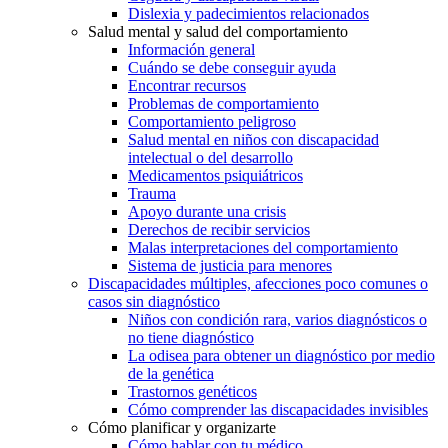
Dislexia y padecimientos relacionados
Salud mental y salud del comportamiento
Información general
Cuándo se debe conseguir ayuda
Encontrar recursos
Problemas de comportamiento
Comportamiento peligroso
Salud mental en niños con discapacidad
intelectual o del desarrollo
Medicamentos psiquiátricos
Trauma
Apoyo durante una crisis
Derechos de recibir servicios
Malas interpretaciones del comportamiento
Sistema de justicia para menores
Discapacidades múltiples, afecciones poco comunes o
casos sin diagnóstico
Niños con condición rara, varios diagnósticos o
no tiene diagnóstico
La odisea para obtener un diagnóstico por medio
de la genética
Trastornos genéticos
Cómo comprender las discapacidades invisibles
Cómo planificar y organizarte
Cómo hablar con tu médico