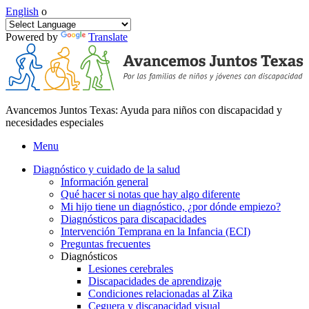
English
o
Powered by
Translate
Avancemos Juntos Texas: Ayuda para niños con discapacidad y
necesidades especiales
Menu
Diagnóstico y cuidado de la salud
Información general
Qué hacer si notas que hay algo diferente
Mi hijo tiene un diagnóstico, ¿por dónde empiezo?
Diagnósticos para discapacidades
Intervención Temprana en la Infancia (ECI)
Preguntas frecuentes
Diagnósticos
Lesiones cerebrales
Discapacidades de aprendizaje
Condiciones relacionadas al Zika
Ceguera y discapacidad visual