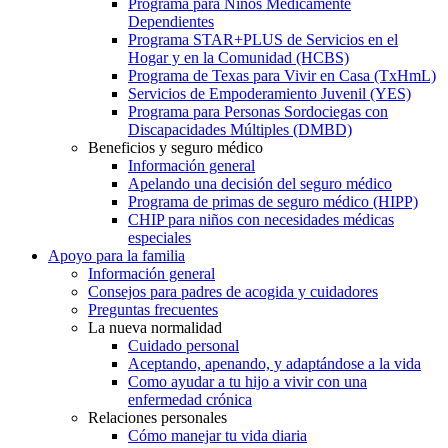
Programa para Niños Médicamente
Dependientes
Programa STAR+PLUS de Servicios en el
Hogar y en la Comunidad (HCBS)
Programa de Texas para Vivir en Casa (TxHmL)
Servicios de Empoderamiento Juvenil (YES)
Programa para Personas Sordociegas con
Discapacidades Múltiples (DMBD)
Beneficios y seguro médico
Información general
Apelando una decisión del seguro médico
Programa de primas de seguro médico (HIPP)
CHIP para niños con necesidades médicas
especiales
Apoyo para la familia
Información general
Consejos para padres de acogida y cuidadores
Preguntas frecuentes
La nueva normalidad
Cuidado personal
Aceptando, apenando, y adaptándose a la vida
Como ayudar a tu hijo a vivir con una
enfermedad crónica
Relaciones personales
Cómo manejar tu vida diaria