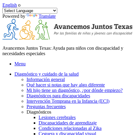
English
o
Powered by
Translate
Avancemos Juntos Texas: Ayuda para niños con discapacidad y
necesidades especiales
Menu
Diagnóstico y cuidado de la salud
Información general
Qué hacer si notas que hay algo diferente
Mi hijo tiene un diagnóstico, ¿por dónde empiezo?
Diagnósticos para discapacidades
Intervención Temprana en la Infancia (ECI)
Preguntas frecuentes
Diagnósticos
Lesiones cerebrales
Discapacidades de aprendizaje
Condiciones relacionadas al Zika
Ceguera y discapacidad visual