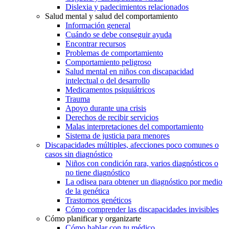
Dislexia y padecimientos relacionados
Salud mental y salud del comportamiento
Información general
Cuándo se debe conseguir ayuda
Encontrar recursos
Problemas de comportamiento
Comportamiento peligroso
Salud mental en niños con discapacidad
intelectual o del desarrollo
Medicamentos psiquiátricos
Trauma
Apoyo durante una crisis
Derechos de recibir servicios
Malas interpretaciones del comportamiento
Sistema de justicia para menores
Discapacidades múltiples, afecciones poco comunes o
casos sin diagnóstico
Niños con condición rara, varios diagnósticos o
no tiene diagnóstico
La odisea para obtener un diagnóstico por medio
de la genética
Trastornos genéticos
Cómo comprender las discapacidades invisibles
Cómo planificar y organizarte
Cómo hablar con tu médico