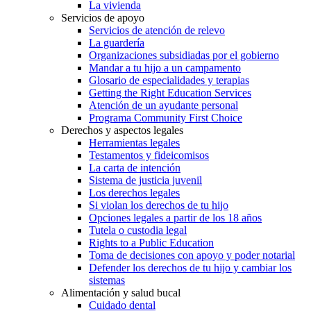
La vivienda
Servicios de apoyo
Servicios de atención de relevo
La guardería
Organizaciones subsidiadas por el gobierno
Mandar a tu hijo a un campamento
Glosario de especialidades y terapias
Getting the Right Education Services
Atención de un ayudante personal
Programa Community First Choice
Derechos y aspectos legales
Herramientas legales
Testamentos y fideicomisos
La carta de intención
Sistema de justicia juvenil
Los derechos legales
Si violan los derechos de tu hijo
Opciones legales a partir de los 18 años
Tutela o custodia legal
Rights to a Public Education
Toma de decisiones con apoyo y poder notarial
Defender los derechos de tu hijo y cambiar los
sistemas
Alimentación y salud bucal
Cuidado dental