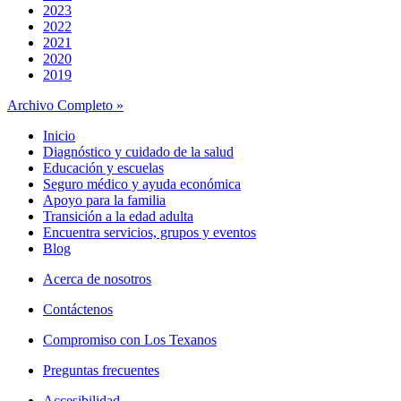
2023
2022
2021
2020
2019
Archivo Completo »
Inicio
Diagnóstico y cuidado de la salud
Educación y escuelas
Seguro médico y ayuda económica
Apoyo para la familia
Transición a la edad adulta
Encuentra servicios, grupos y eventos
Blog
Acerca de nosotros
Contáctenos
Compromiso con Los Texanos
Preguntas frecuentes
Accesibilidad