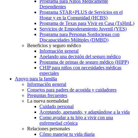
Programa para Niños Médicamente
Dependientes
Programa STAR+PLUS de Servicios en el
Hogar y en la Comunidad (HCBS)
Programa de Texas para Vivir en Casa (TxHmL)
Servicios de Empoderamiento Juvenil (YES)
Programa para Personas Sordociegas con
Discapacidades Múltiples (DMBD)
Beneficios y seguro médico
Información general
Apelando una decisión del seguro médico
Programa de primas de seguro médico (HIPP)
CHIP para niños con necesidades médicas
especiales
Apoyo para la familia
Información general
Consejos para padres de acogida y cuidadores
Preguntas frecuentes
La nueva normalidad
Cuidado personal
Aceptando, apenando, y adaptándose a la vida
Como ayudar a tu hijo a vivir con una
enfermedad crónica
Relaciones personales
Cómo manejar tu vida diaria