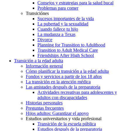
Consejos y estrategias para la salud bucal
Problemas para comer
Transiciónes
Sucesos importantes de la vida
La pubertad y la sexualidad
Cuando fallece tu hijo
La mudanza a Texas
Divorce
Planning for Transition to Adulthood
Transition to Adult Medical Care
Friendships After High School
Transición a la edad adulta
Información general
Cómo planificar la transición a la edad adulta
Fondos y servicios a partir de los 18 años
La transición en la atención médica
Las amistades después de la preparatoria
Actividades recreativas para adolescentes y
adultos con discapacidades
Historias personales
Preguntas frecuentes
Hijos adultos: Garantizar el apoyo
Estudios universitarios y vida profesional
Transición de la escuela pública
Estudios después de la preparatoria