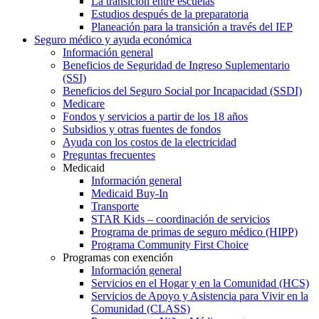
La transición entre escuelas
Estudios después de la preparatoria
Planeación para la transición a través del IEP
Seguro médico y ayuda económica
Información general
Beneficios de Seguridad de Ingreso Suplementario
(SSI)
Beneficios del Seguro Social por Incapacidad (SSDI)
Medicare
Fondos y servicios a partir de los 18 años
Subsidios y otras fuentes de fondos
Ayuda con los costos de la electricidad
Preguntas frecuentes
Medicaid
Información general
Medicaid Buy-In
Transporte
STAR Kids – coordinación de servicios
Programa de primas de seguro médico (HIPP)
Programa Community First Choice
Programas con exención
Información general
Servicios en el Hogar y en la Comunidad (HCS)
Servicios de Apoyo y Asistencia para Vivir en la
Comunidad (CLASS)